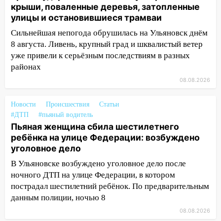
крыши, поваленные деревья, затопленные
Орджоникидзе
улицы и остановившиеся трамваи
13:47
На Нижней Террасе мощным
Сильнейшая непогода обрушилась на Ульяновск днём
ветром вырвало дерево с корнем
8 августа. Ливень, крупный град и шквалистый ветер
уже привели к серьёзным последствиям в разных
13:46
Сильный ветер сорвал крышу с
районах
СТО на проспекте Созидателей
08.08.2026
13:35
Непогода продолжает бить по
транспорту: в Ульяновске трамвай
Новости
Происшествия
Статьи
сошёл с рельсов
#ДТП
#пьяный водитель
13:22
Упавшие деревья перекрыли
Пьяная женщина сбила шестилетнего
дороги в Ульяновске: фото
ребёнка на улице Федерации: возбуждено
уголовное дело
13:17
Непогода в Ульяновске не
В Ульяновске возбуждено уголовное дело после
закончится сегодня: сильные ливни
ночного ДТП на улице Федерации, в котором
сохранятся 9 августа
пострадал шестилетний ребёнок. По предварительным
13:15
Трижды «брал в долг» без спроса:
данным полиции, ночью 8
житель Вешкаймского района похитил у
08.08.2026
знакомого 191 тысячу рублей