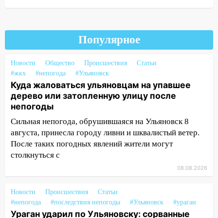
дождавшись коммунальщиков
14:16
Шторм продолжает ломать город:
на улице Любови Шевцовой рухнул
Популярное
светофор
14:14
Студента из Ульяновска обманули
Новости
Общество
Происшествия
Статьи
мошенники под видом преподавателя
#жкх
#непогода
#Ульяновск
Куда жаловаться ульяновцам на упавшее
14:12
Куда жаловаться ульяновцам на
дерево или затопленную улицу после
упавшее дерево или затопленную улицу
непогоды
после непогоды
Сильная непогода, обрушившаяся на Ульяновск 8
13:59
В Новом городе ураганным
августа, принесла городу ливни и шквалистый ветер.
ветром сорвало опалубку со
После таких погодных явлений жители могут
строящегося дома
столкнуться с
13:54
В мэрии Ульяновска рассказали,
08.08.2026
как устраняют последствия мощного
шторма
Новости
Происшествия
Статьи
#непогода
#последствия непогоды
#Ульяновск
#ураган
13:49
Стихия продолжает крушить
Ураган ударил по Ульяновску: сорванные
Ульяновск: дерево рухнуло на дом на