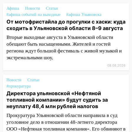
13:14
Ураган оторвал светофор на
Афиша
Новости
Статьи
проспекте Филатова в Ульяновске
#афиша событий на выходные
#афиша Ульяновска
От мотофристайла до прогулки с хаски: куда
13:12
Дерево пробило крышу дома на
сходить в Ульяновской области 8–9 августа
Новгородской в Ульяновске и рухнуло
Вторые выходные августа в Ульяновской области
на электрощит
обещают быть насыщенными. Жителей и гостей
13:10
В Заволжском районе дерево
региона ждут большой фестиваль с живой музыкой и
упало во дворе
экстремальными шоу,
13:08
08.08.2026
Ураган ударил по Ульяновску:
сорванные крыши, поваленные деревья,
затопленные улицы и остановившиеся
Новости
Статьи
трамваи
#прокуратура
Директора ульяновской «Нефтяной
12:17
Ульяновск накрыл крупный град:
топливной компании» будут судить за
после ливня город снова уходит под
неуплату 48,4 млн рублей налогов
воду
Прокуратура Ульяновской области направила в суд
12:12
Прокуратура взяла на контроль
уголовное дело в отношении 48-летнего директора
ДТП с шестилетним ребёнком на улице
ООО «Нефтяная топливная компания». Его обвиняют в