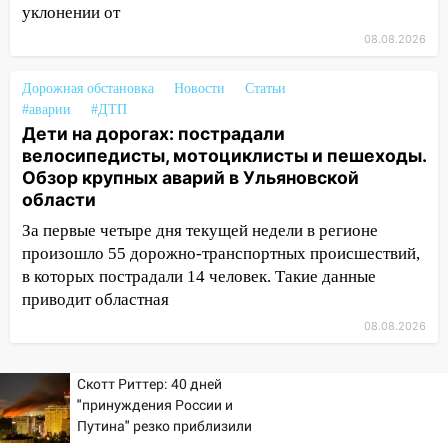
Федерации
уклонении от
12:01
08.08.2026
Пьяная женщина сбила
шестилетнего ребёнка на улице
Федерации: возбуждено уголовное дело
Дорожная обстановка
Новости
Статьи
#аварии
#ДТП
11:16
В Ульяновске ищут 37-летнего
Дети на дорогах: пострадали
мужчину, пропавшего ещё 19 июля
велосипедисты, мотоциклисты и пешеходы.
Обзор крупных аварий в Ульяновской
10:30
От мотофристайла до прогулки с
области
хаски: куда сходить в Ульяновской
области 8–9 августа
За первые четыре дня текущей недели в регионе
произошло 55 дорожно-транспортных происшествий,
10:11
Директора ульяновской
в которых пострадали 14 человек. Такие данные
«Нефтяной топливной компании» будут
приводит областная
судить за неуплату 48,4 млн рублей
08.08.2026
налогов
09:28
Дети на дорогах: пострадали
Скотт Риттер: 40 дней
велосипедисты, мотоциклисты и
"принуждения России и
пешеходы. Обзор крупных аварий в
Путина" резко приблизили
Ульяновской области
крах режима Зеленского