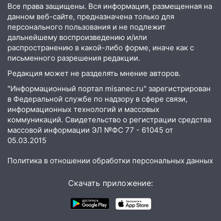
до декабря
Все права защищены. Вся информация, размещенная на
данном веб-сайте, предназначена только для
19:34
В следственном управлении
персонального пользования и не подлежит
состоялось торжественное
дальнейшему воспроизведению и/или
мероприятие, приуроченное к
распространению в какой-либо форме, иначе как с
празднованию Дня сотрудника органов
письменного разрешения редакции.
следствия Российской Федерации
Редакция может не разделять мнение авторов.
19:30
Ульяновцев приглашают
"Информационный портал misanec.ru" зарегистрирован
поддержать «Симбирскую чебурашку»
в Федеральной службе по надзору в сфере связи,
на фестивале «ФормАРТ»
информационных технологий и массовых
коммуникаций. Свидетельство о регистрации средства
18:11
Ульяновская область стала
массовой информации ЭЛ №ФС 77 - 61045 от
пилотным регионом проекта
05.03.2015
«Культурное долголетие»
Политика в отношении обработки персональных данных
17:23
Прогноз погоды в Ульяновской
области на 8 августа
Скачать приложение:
17:16
В реанимацию Ульяновской
областной больницы поступили шесть
новых аппаратов ИВЛ