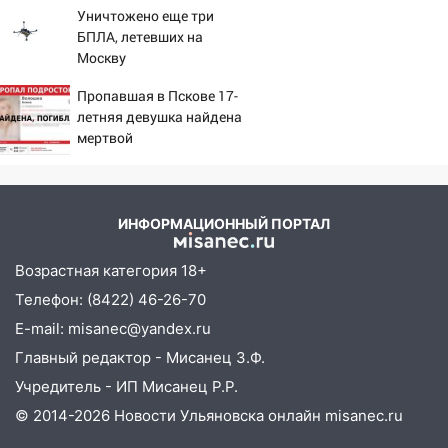
Уничтожено еще три
08:30
Поджог со свечой, 16 сгоревших
БПЛА, летевших на
домов и выстрел за водку
Москву
07:50
Какая погоды будет днем 8
Пропавшая в Пскове 17-
августа
летняя девушка найдена
мертвой
06:45
Императорский мост в
Ульяновске останется закрытым до
утра 10 августа
05:18
Судьба готовит сюрприз: гороскоп
ИНФОРМАЦИОННЫЙ ПОРТАЛ
на 8 августа — кому повезет с
деньгами, а кого ждет неожиданная
Возрастная категория 18+
встреча
Телефон: (8422) 46-26-70
04:47
В Ульяновской области объявили
E-mail: misanec@yandex.ru
ракетную опасность: звучат сирены
Главный редактор - Мисанец З.Ф.
07.08.2026
Учредитель - ИП Мисанец Р.Р.
20:40
Ульяновские аграрии смогут
© 2014-2026 Новости Ульяновска онлайн
misanec.ru
купить тракторы с отсрочкой платежа