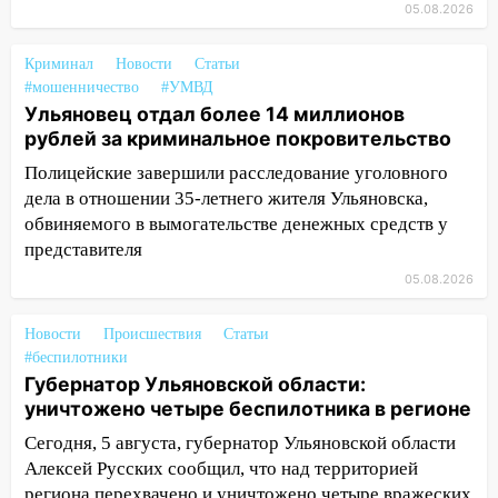
16:12
Пуля пробила окно квартиры на
05.08.2026
16-м этаже в Ульяновске
Криминал
Новости
Статьи
16:10
Прокуратура потребовала
#мошенничество
#УМВД
усилить борьбу со свалками в
Ульяновец отдал более 14 миллионов
Инзенском районе
рублей за криминальное покровительство
16:06
Патриарх Кирилл оценил работу
Полицейские завершили расследование уголовного
Симбирской епархии
дела в отношении 35-летнего жителя Ульяновска,
обвиняемого в вымогательстве денежных средств у
15:45
Жителям села Тагай больше не
представителя
придётся ездить в райцентр ради сдачи
анализов
05.08.2026
15:30
После жалобы прокурору на
Новости
Происшествия
Статьи
улице Льва Толстого в Старой Майне
#беспилотники
восстановили освещение
Губернатор Ульяновской области:
15:23
За неделю ульяновские спасатели
уничтожено четыре беспилотника в регионе
спасли восемь человек
Сегодня, 5 августа, губернатор Ульяновской области
Алексей Русских сообщил, что над территорией
14:40
Житель Димитровграда поверил в
региона перехвачено и уничтожено четыре вражеских
«посылку от дочери» и лишился более 3