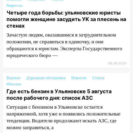
молока
#юристы
Четыре года борьбы: ульяновские юристы
18:20
В Ульяновской области до конца
помогли женщине засудить УК за плесень на
года благоустроят 20 родников
стенах
17:27
В Ульяновской области 114 детей-
Зачастую людям, оказавшимся в затруднительном
сирот получили жильё с начала года
положении, не справиться в одиночку, и они
обращаются к юристам. Эксперты Государственного
16:43
Дорожный сезон перевалил за
юридического бюро —
экватор: в Ульяновской области
обновили половину региональных трасс
06.08.2026
16:31
В Ульяновской области
Важное
Дорожная обстановка
Новости
Статьи
капитально отремонтируют 101
#бензин
многоквартирный дом
Где есть бензин в Ульяновске 5 августа
после рабочего дня: список АЗС
16:30
Прогноз погоды в Ульяновской
области на 5 августа
Ситуация с бензином в Ульяновске остается
напряженной, хотя уже и появились положительные
16:20
В Сурском районе сёла оказались
тенденции. Водители продолжают искать АЗС, где
не защищены от лесных пожаров
можно заправиться, а