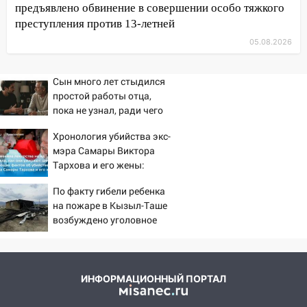
предъявлено обвинение в совершении особо тяжкого
женщину на пешеходном переходе
преступления против 13-летней
12:49
В Заволжье Hyundai сбил 68-
05.08.2026
летнюю женщину на пешеходном
переходе
Сын много лет стыдился
12:40
В Новой Малыкле Mitsubishi сбил
простой работы отца,
велосипедиста на перекрёстке
пока не узнал, ради чего
тот отказался от карьеры
12:21
Заволжье ушло под воду после
Хронология убийства экс-
- история одной семьи
ливня: дорожникам пришлось срочно
мэра Самары Виктора
расчищать ливнёвки
Тархова и его жены:
шесть шокирующих
10:40
Новый мост через Свиягу в
По факту гибели ребенка
фактов, новые
Ульяновске планируют открыть к
на пожаре в Кызыл-Таше
подробности
сентябрю
возбуждено уголовное
дело
10:25
Курьер мошенников из Казани
забрал у пенсионерки из
Димитровграда более 1,1 млн рублей
ИНФОРМАЦИОННЫЙ ПОРТАЛ
10:01
В Заволжском районе Ульяновска