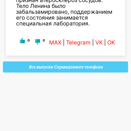
признан атеросклероз сосудов.
Тело Ленина было
забальзамировано, поддержанием
его состояния занимается
специальная лаборатория.
0
0
MAX
|
Telegram
|
VK
|
OK
Все выпуски Справедливого телефона