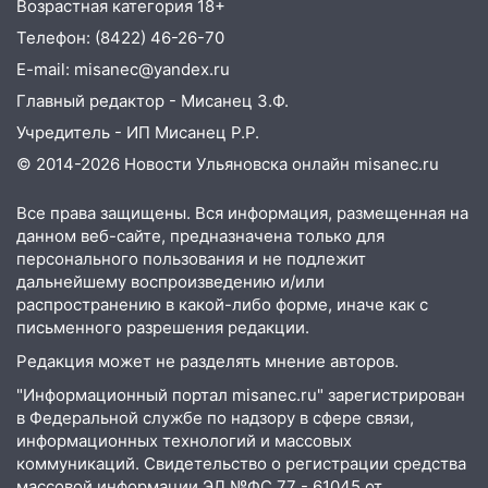
Возрастная категория 18+
загорелся легковой автомобиль
Телефон: (8422) 46-26-70
09:51
В Заволжском районе Ульяновска
E-mail: misanec@yandex.ru
загорелись промышленные отходы
Главный редактор - Мисанец З.Ф.
09:45
В Заволжском районе Ульяновска
Учредитель - ИП Мисанец Р.Р.
загорелся гаражный бокс:
эвакуировались четыре человека
© 2014-2026 Новости Ульяновска онлайн
misanec.ru
09:28
В Майнском районе загорелся
Все права защищены. Вся информация, размещенная на
дачный дом
данном веб-сайте, предназначена только для
персонального пользования и не подлежит
08:28
УлГУ получит субсидию на
дальнейшему воспроизведению и/или
создание отечественного ПЦР-
распространению в какой-либо форме, иначе как с
анализатора
письменного разрешения редакции.
07:17
Какая погода ждёт Ульяновскую
Редакция может не разделять мнение авторов.
область днём 4 августа
"Информационный портал misanec.ru" зарегистрирован
07:10
в Федеральной службе по надзору в сфере связи,
В Ульяновске почти 20 тысяч
информационных технологий и массовых
вооружённых человек, в том числе
коммуникаций. Свидетельство о регистрации средства
женщины
массовой информации ЭЛ №ФС 77 - 61045 от