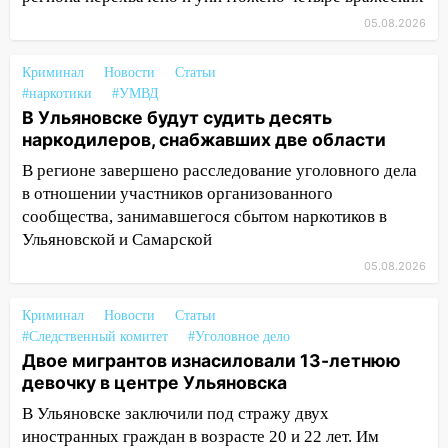
миллионов рублей
05.08.2026
14:30
Застолье закончилось кражей:
Криминал
Новости
Статьи
ульяновец перевёл себе деньги с карты
#наркотики
#УМВД
знакомого
В Ульяновске будут судить десять
14:01
За неделю в Ульяновской области
наркодилеров, снабжавших две области
поймали 48 пьяных водителей
В регионе завершено расследование уголовного дела
в отношении участников организованного
13:54
Хотел «подарить жене машину»,
сообщества, занимавшегося сбытом наркотиков в
но едва не отдал мошенникам 530
Ульяновской и Самарской
тысяч рублей
05.08.2026
13:30
Пять встреч и почти 5 млн рублей:
ульяновский пенсионер отдал деньги
Криминал
Новости
Статьи
курьеру мошенников
#Следственный комитет
#Уголовное дело
13:16
На Московском шоссе Opel не
Двое мигрантов изнасиловали 13-летнюю
уступил дорогу и столкнулся с Kia:
девочку в центре Ульяновска
водитель госпитализирован
В Ульяновске заключили под стражу двух
иностранных граждан в возрасте 20 и 22 лет. Им
13:01
В Засвияжье Skoda сбила