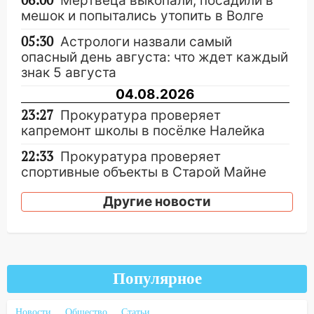
06:00
Мертвеца выкопали, посадили в
мешок и попытались утопить в Волге
05:30
Астрологи назвали самый
опасный день августа: что ждет каждый
знак 5 августа
04.08.2026
23:27
Прокуратура проверяет
капремонт школы в посёлке Налейка
22:33
Прокуратура проверяет
спортивные объекты в Старой Майне
21:01
Ульяновцев приглашают сдать
Другие новости
кровь: День донора пройдёт 6 августа
20:17
Ульяновская область девятую
неделю подряд удерживает самые
низкие цены на подсолнечное масло
Популярное
19:33
Коровы-рекордсменки: в
Ульяновской области выросли надои
Новости
Общество
Статьи