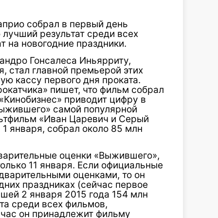
прио собрал в первый день
о лучший результат среди всех
т на новогодние праздники.
ндро Гонсалеса Иньярриту,
, стал главной премьерой этих
ую кассу первого дня проката.
окатчика» пишет, что фильм собрал
 «Кинобизнес» приводит цифру в
«Выжившего» самой популярной
льтфильм «Иван Царевич и Серый
 1 января, собрал около 85 млн
дварительные оценки «Выжившего»,
олько 11 января. Если официальные
дварительными оценками, то он
дних праздниках (сейчас первое
шей 2 января 2015 года 154 млн
ата среди всех фильмов,
йчас он принадлежит фильму