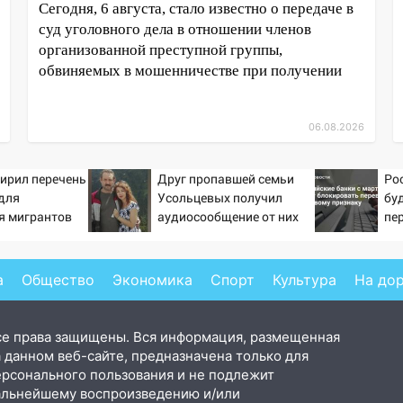
Сегодня, 6 августа, стало известно о передаче в
суд уголовного дела в отношении членов
организованной преступной группы,
обвиняемых в мошенничестве при получении
06.08.2026
ирил перечень
Друг пропавшей семьи
Ро
для
Усольцевых получил
бу
я мигрантов
аудиосообщение от них
пе
пр
а
Общество
Экономика
Спорт
Культура
На до
се права защищены. Вся информация, размещенная
 данном веб-сайте, предназначена только для
ерсонального пользования и не подлежит
альнейшему воспроизведению и/или