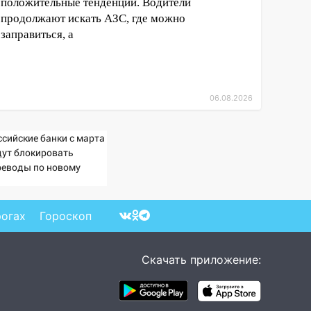
положительные тенденции. Водители
продолжают искать АЗС, где можно
заправиться, а
06.08.2026
ссийские банки с марта
дут блокировать
реводы по новому
изнаку
рогах
Гороскоп
Скачать приложение: