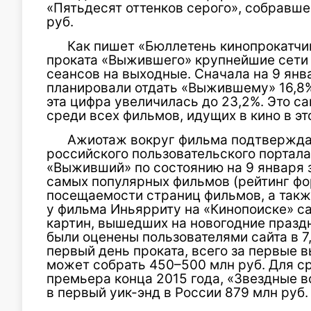
«Пятьдесят оттенков серого», собравше
руб.
Как пишет «Бюллетень кинопрокатчик
проката «Выжившего» крупнейшие сети 
сеансов на выходные. Сначала на 9 янв
планировали отдать «Выжившему» 16,8%
эта цифра увеличилась до 23,2%. Это с
среди всех фильмов, идущих в кино в это
Ажиотаж вокруг фильма подтвержда
российского пользовательского портала
«Выживший» по состоянию на 9 января 
самых популярных фильмов (рейтинг фо
посещаемости страниц фильмов, а также
у фильма Иньярриту на «Кинопоиске» с
картин, вышедших на новогодние праздн
были оценены пользователями сайта в 7,
первый день проката, всего за первые
может собрать 450–500 млн руб. Для ср
премьера конца 2015 года, «Звездные 
в первый уик-энд в России 879 млн руб.