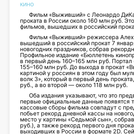
КИНО
Фильм «Выживший» с Леонардо ДиКа
проката в России около 160 млн руб. Эт
фильмов, вышедших в российский прока
Фильм «Выживший» режиссера Алеха
вышедший в российский прокат 7 января
новогодних праздников, собрав рекордн
Профильное издание «Бюллетень кинопр
в первый день 160–165 млн руб. Портал
155–160 млн руб. До выхода в прокат 
картиной у россиян в этом году был му
волк 3», который в первый день проката,
руб., а во второй — около 118 млн руб.
Оба издания указывают, что это пре
первые официальные данные появятся т
кассовые сборы фильма совпадут с пре
побьет рекорд дневной кассы на нового
место у картины «Седьмой сын», собрав
руб.), а также рекорд первого дня прок
выходивших в России в формате 2D. Се