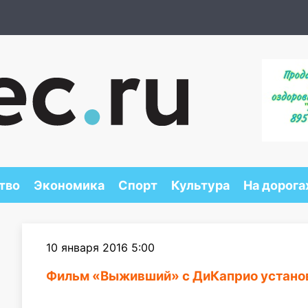
тво
Экономика
Спорт
Культура
На дорога
10 января 2016 5:00
Фильм «Выживший» с ДиКаприо установ