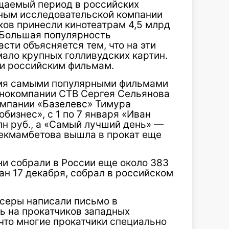
щаемый период в российских
анным исследовательской компании
иков принесли кинотеатрам 4,5 млрд
 ​Большая популярность
сти объясняется тем, что на эти
ало крупных голливудских картин.
 и российским фильмам.
умя самыми популярными фильмами
инокомпании СТВ Сергея Сельянова
омпании «Базелевс» Тимура
бизнес», с 1 по 7 января «Иван
лн руб., а «Самый лучший день» —
Бекмамбетова вышла в прокат еще
и собрали в России еще около 383
ан 17 декабря, собрал в российском
юсеры написали письмо в
 на прокатчиков западных
 что многие прокатчики специально