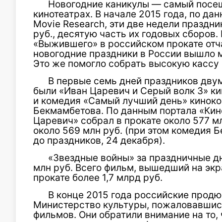
Новогодние каникулы — самый посе
кинотеатрах. В начале 2015 года, по д
Movie Research, эти две недели праздн
руб., десятую часть их годовых сборов.
«Выжившего» в российском прокате отча
новогодние праздники в России вышло м
Это же помогло собрать высокую кассу
В первые семь дней праздников дв
были «Иван Царевич и Серый волк 3» к
и комедия «Самый лучший день» кинок
Бекмамбетова. По данным портала «Кино
Царевич» собрал в прокате около 577 м
около 569 млн руб. (при этом комедия 
до праздников, 24 декабря).
«Звездные войны» за праздничные дн
млн руб. Всего фильм, вышедший на экр
прокате более 1,7 млрд руб.
В конце 2015 года российские прод
Министерство культуры, пожаловавшись
фильмов. Они обратили внимание на то,