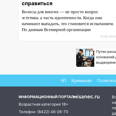
справиться
12:31
Ульяновец хотел купить
Волосы для многих — не просто вопрос
иномарку из Европы и потерял
эстетики, а часть идентичности. Когда они
760 тысяч рублей
начинают выпадать, это становится испытанием.
12:20
По данным Всемирной организации
В Чердаклинском районе
столкнулись «Лада» и
07.08.2026
Chevrolet: пострадал 14-летний
подросток
Путин расш
12:00
Где есть бензин в
оснований 
Ульяновске 7 августа: список
выдворени
АЗС
11:50
Заснул рядом с ребёнком
ЧП
Криминал
Политик
и случайно задушил его: суд
вынес приговор
ИНФОРМАЦИОННЫЙ ПОРТАЛ
В
11:38
В Ленинском районе
на
пожар полностью уничтожил
Возрастная категория 18+
п
дачный дом и сарай
Телефон: (8422) 46-26-70
д