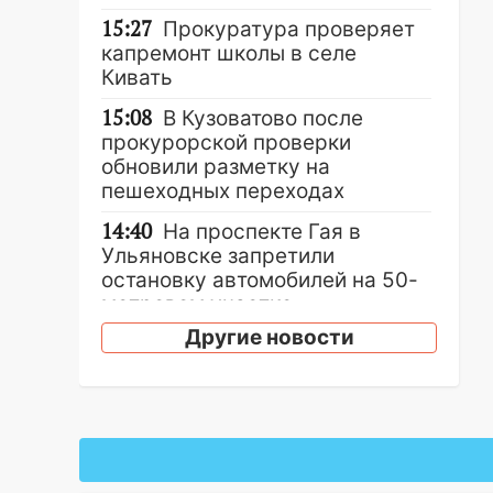
15:27
Прокуратура проверяет
капремонт школы в селе
Кивать
15:08
В Кузоватово после
прокурорской проверки
обновили разметку на
пешеходных переходах
14:40
На проспекте Гая в
Ульяновске запретили
остановку автомобилей на 50-
метровом участке
Другие новости
14:22
В Новом городе 8 августа
пройдет большой фестиваль
«Наше время» с
мотофристайлом и концертом
«Мураками»
14:04
Жару смоет ливнями: