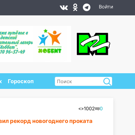
Войти
х
Гороскоп
1002
0
ил рекорд новогоднего проката