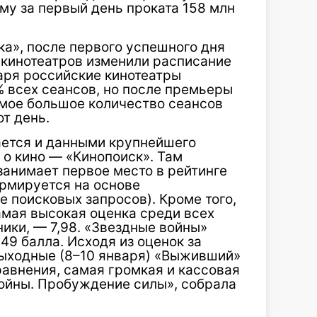
му за первый день проката 158 млн
а», после первого успешного дня
кинотеатров изменили расписание
аря российские кинотеатры
 всех сеансов, но после премьеры
амое большое количество сеансов
т день.​
ется и данными крупнейшего
 о кино — «Кинопоиск». Там
занимает первое место в рейтинге
рмируется на основе
 поисковых запросов). Кроме того,
амая высокая оценка среди всех
ики, — 7,98.​ «Звездные войны»
49 балла. Исходя из оценок за
 выходные (8–10 января) «Выживший»
авнения, самая громкая и кассовая
войны. Пробуждение силы», собрала