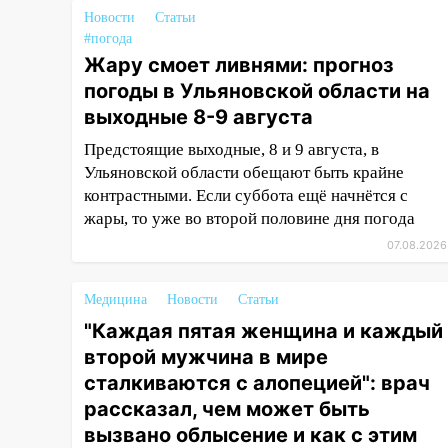
прогноз погоды в Ульяновской
Новости
Статьи
области на выходные 8-9
#погода
августа
Жару смоет ливнями: прогноз
погоды в Ульяновской области на
13:30
В Ульяновске
транспортные
выходные 8-9 августа
полицейские проведут акцию
Предстоящие выходные, 8 и 9 августа, в
«Час пассажира»
Ульяновской области обещают быть крайне
13:20
В Ульяновске за один
контрастными. Если суббота ещё начнётся с
день обокрали женщину на
жары, то уже во второй половине дня погода
пляже и подростка в сквере
07.08.2026
13:01
В Димитровграде
мужчина выбросил из машины
Медицина
Новости
Статьи
страйкбольную гранату: его
"Каждая пятая женщина и каждый
задержали
второй мужчина в мире
12:34
На Ульяновскую область
сталкиваются с алопецией": врач
надвигается сильнейшая
рассказал, чем может быть
непогода: град и шквал до 27
вызвано облысение и как с этим
м/с