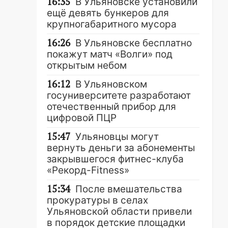
16:35
В Ульяновске установили
ещё девять бункеров для
крупногабаритного мусора
16:26
В Ульяновске бесплатно
покажут матч «Волги» под
открытым небом
16:12
В Ульяновском
госуниверситете разработают
отечественный прибор для
цифровой ПЦР
15:47
Ульяновцы могут
вернуть деньги за абонементы
закрывшегося фитнес-клуба
«Рекорд-Fitness»
15:34
После вмешательства
прокуратуры в селах
Ульяновской области привели
в порядок детские площадки