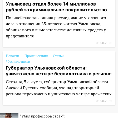
Ульяновец отдал более 14 миллионов
10:18
Губернатор Ульяновской области:
рублей за криминальное покровительство
уничтожено четыре беспилотника в
регионе
Полицейские завершили расследование уголовного
дела в отношении 35-летнего жителя Ульяновска,
10:00
В Ульяновске дотла сгорел
обвиняемого в вымогательстве денежных средств у
легковой автомобиль
представителя
09:39
В Ульяновске будут судить десять
05.08.2026
наркодилеров, снабжавших две области
Новости
Происшествия
Статьи
09:25
Вынесли приговор дебоширам,
#беспилотники
избившим мужчину в трамвае
Губернатор Ульяновской области:
уничтожено четыре беспилотника в регионе
08:27
Ульяновская полиция получила
один из шести уникальных автомобилей
Сегодня, 5 августа, губернатор Ульяновской области
в России
Алексей Русских сообщил, что над территорией
региона перехвачено и уничтожено четыре вражеских
07:02
Жара отступит: какой будет
погода в Ульяновске днем 5 августа
05.08.2026
06:10
Двое мигрантов изнасиловали 13-
"Убил профессора страх":
летнюю девочку в центре Ульяновска