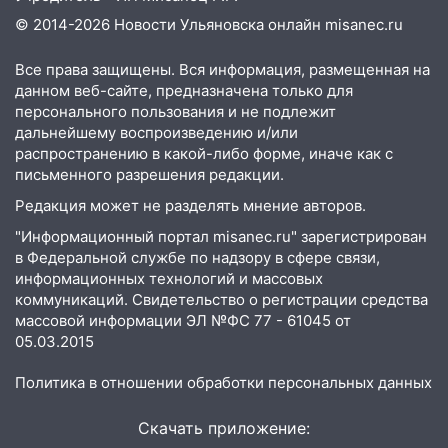
19:33
Коровы-рекордсменки: в
© 2014-2026 Новости Ульяновска онлайн
misanec.ru
Ульяновской области выросли надои
молока
Все права защищены. Вся информация, размещенная на
18:20
В Ульяновской области до конца
данном веб-сайте, предназначена только для
года благоустроят 20 родников
персонального пользования и не подлежит
дальнейшему воспроизведению и/или
17:27
В Ульяновской области 114 детей-
распространению в какой-либо форме, иначе как с
сирот получили жильё с начала года
письменного разрешения редакции.
16:43
Дорожный сезон перевалил за
Редакция может не разделять мнение авторов.
экватор: в Ульяновской области
"Информационный портал misanec.ru" зарегистрирован
обновили половину региональных трасс
в Федеральной службе по надзору в сфере связи,
информационных технологий и массовых
16:31
В Ульяновской области
коммуникаций. Свидетельство о регистрации средства
капитально отремонтируют 101
массовой информации ЭЛ №ФС 77 - 61045 от
многоквартирный дом
05.03.2015
16:30
Прогноз погоды в Ульяновской
Политика в отношении обработки персональных данных
области на 5 августа
16:20
В Сурском районе сёла оказались
Скачать приложение: