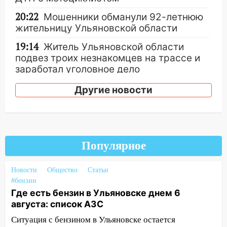
20:22
Мошенники обманули 92-летнюю
жительницу Ульяновской области
19:14
Житель Ульяновской области
подвез троих незнакомцев на трассе и
заработал уголовное дело
18:14
Прогноз погоды на 6 августа в
Другие новости
Ульяновской области
18:00
Мотофристайл, рок и силовой
экстрим: в Ульяновске пройдет
большой фестиваль «Наше время»
Популярное
17:30
Где есть бензин в Ульяновске 5
августа после рабочего дня: список АЗС
Новости
Общество
Статьи
#бензин
17:05
«Обыск» по видеосвязи: в
Где есть бензин в Ульяновске днем 6
Ульяновске задержали 19-летнюю
августа: список АЗС
сообщницу мошенников
Ситуация с бензином в Ульяновске остается