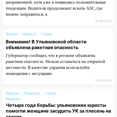
16:12
Едва не перерезал горло: в
напряженной, хотя уже и появились положительные
Вешкайме посиделки с судимым
тенденции. Водители продолжают искать АЗС, где
знакомым закончились для женщины
можно заправиться, а
больницей
06.08.2026
16:06
18-летняя девушка без прав
перевернулась на мопеде и попала в
Важное
Новости
Статьи
больницу
Внимание! В Ульяновской области
объявлена ракетная опасность
15:59
Ульяновец отдал более 14
миллионов рублей за криминальное
Губернатор сообщил, что в регионе объявлена
покровительство
ракетная опасность. Нельзя оставаться на открытой
местности. В качестве укрытия используйте
15:32
На «кольце» кроссовер сбил 18-
помещения с несущими
летнего мопедиста
06.08.2026
15:00
В Ульяновске после тройного ДТП
госпитализировали 25-летнего байкера
Новости
Общество
Статьи
#юристы
14:32
На Ульяновскую область
Четыре года борьбы: ульяновские юристы
надвигается жара
помогли женщине засудить УК за плесень на
14:08
стенах
Пешеход переходил по «зебре»: