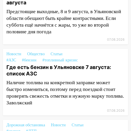
11:20
августа
Ульяновская шахматистка
Валерия Клейменова выиграла два
Предстоящие выходные, 8 и 9 августа, в Ульяновской
золота в составе сборной мира
области обещают быть крайне контрастными. Если
суббота ещё начнётся с жары, то уже во второй
11:16
В Ульяновске открыли памятную
половине дня погода
доску декабристу Кондратию Рылееву
07.08.2026
10:40
В Ульяновске спасатели ночью
нашли потерявшегося в заброшенных
Новости
Общество
Статьи
садах 79-летнего мужчину
#АЗС
#бензин
#топливный кризис
10:26
Где есть бензин в Ульяновске 7 августа:
На нескольких улицах Ульяновска
список АЗС
временно отключили холодную воду
Наличие топлива на конкретной заправке может
10:14
В Ульяновске двоих участников
быстро измениться, поэтому перед поездкой стоит
коррупционной схемы при ЦГКБ
проверять свежесть отметки и нужную марку топлива.
отправили в колонию на 7 и 8 лет
Заволжский
09:52
Ночью беспилотники сбили над
07.08.2026
соседними Татарстаном и Саратовской
областью
Дорожная обстановка
Новости
Статьи