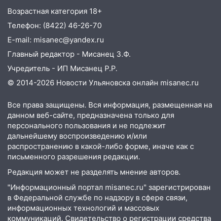
рецидивистом
Возрастная категория 18+
14:26
В Ульяновске ограничат движение
Телефон: (8422) 46-26-70
по улице Ефремова
E-mail: misanec@yandex.ru
14:23
67% ульяновцев готовы
Главный редактор - Мисанец З.Ф.
передумать увольняться, если им
Учредитель - ИП Мисанец Р.Р.
повысят зарплату
© 2014-2026 Новости Ульяновска онлайн
misanec.ru
14:01
Инсценировали ДТП и получили
более 4,6 миллиона рублей: перед
Все права защищены. Вся информация, размещенная на
судом предстанет банда
данном веб-сайте, предназначена только для
автоподставщиков
персонального пользования и не подлежит
дальнейшему воспроизведению и/или
13:36
В Инзе произошел крупный пожар
распространению в какой-либо форме, иначе как с
13:00
В суде защитили репутацию
письменного разрешения редакции.
мужчины, которого необоснованно
Редакция может не разделять мнение авторов.
обвиняли в жестоком обращении с
"Информационный портал misanec.ru" зарегистрирован
животными
в Федеральной службе по надзору в сфере связи,
12:28
Миллион на «льготниках»: в
информационных технологий и массовых
Ульяновской области перевозчик
коммуникаций. Свидетельство о регистрации средства