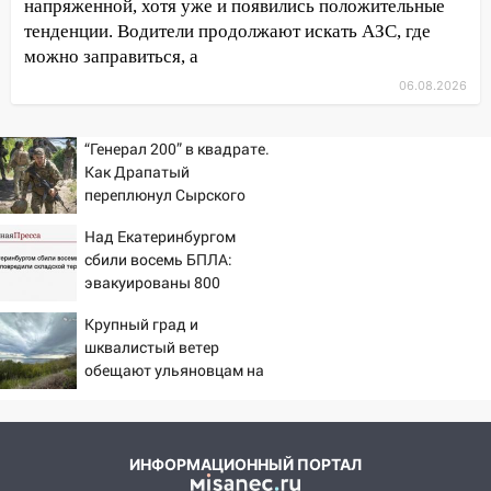
17:08
Ульяновский областной суд
напряженной, хотя уже и появились положительные
оставил в силе приговор руководству
тенденции. Водители продолжают искать АЗС, где
«УльяновскФармации» за махинации на
можно заправиться, а
3,2 млн рублей
06.08.2026
16:09
Ветераны легкой атлетики из
Ульяновска успешно выступили на
“Генерал 200” в квадрате.
Чемпионате России
Как Драпатый
переплюнул Сырского
16:02
В Ульяновской области убрали
более 28% площадей зерновых и
Над Екатеринбургом
зернобобовых культур
сбили восемь БПЛА:
эвакуированы 800
15:51
Бросила кирпич в жену брата: в
сотрудников Wildberries
Ульяновской области завели дело на
Крупный град и
агрессивную женщину
шквалистый ветер
обещают ульяновцам на
15:47
На улице Радищева сбили
выходные
курьера: крупная авария в Ульяновске
15:15
Проводил до квартиры и ограбил:
ИНФОРМАЦИОННЫЙ ПОРТАЛ
новый кавалер женщины оказался