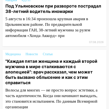
09:41
Диана Шурыгина уверовала в
#авария
#ДТП
Под Ульяновском при развороте пострадал
Бога в СИЗО
38-летний водитель иномарки
09:35
В Ульяновске директора фирмы
5 августа в 16:34 произошла крупная авария в
будут судить за неуплату налогов на 48
Цильнинском районе. По предварительной
млн рублей
информации ГАИ, 38-летний мужчина за рулем
08:22
Подросток на питбайке сбил
автомобиля «Хонда Аккорд» при
велосипедистку: пострадали двое
07.08.2026
07:20
Жара возвращается: ожидается
знойный и сухой четверг
Медицина
Новости
Статьи
"Каждая пятая женщина и каждый второй
06:00
Под Ульяновском при развороте
мужчина в мире сталкиваются с
пострадал 38-летний водитель
алопецией": врач рассказал, чем может
иномарки
быть вызвано облысение и как с этим
справиться
05:00
«Каждая пятая женщина и каждый
второй мужчина в мире сталкиваются с
Волосы для многих — не просто вопрос эстетики, а
алопецией»: врач рассказал, чем может
часть идентичности. Когда они начинают выпадать,
быть вызвано облысение и как с этим
это становится испытанием. По данным Всемирной
справиться
организации