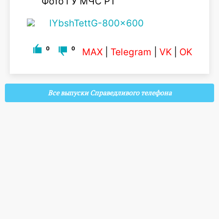
Фото ГУ МЧС РТ
0
0
MAX
|
Telegram
|
VK
|
OK
Все выпуски Справедливого телефона