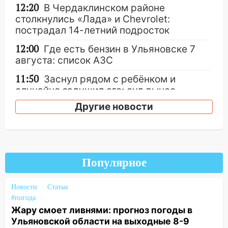
12:20
В Чердаклинском районе
столкнулись «Лада» и Chevrolet:
пострадал 14-летний подросток
12:00
Где есть бензин в Ульяновске 7
августа: список АЗС
11:50
Заснул рядом с ребёнком и
случайно задушил его: суд вынес
приговор
Другие новости
11:38
В Ленинском районе пожар
полностью уничтожил дачный дом и
сарай
11:38
В Госдуме предложили отменить
Популярное
ЕГЭ с 2027 года
Новости
Статьи
11:25
В Ульяновске ИИ будет выявлять
#погода
нарушителей на контейнерных
Жару смоет ливнями: прогноз погоды в
площадках
Ульяновской области на выходные 8-9