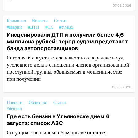
03:30
Гороскоп на 7 августа: пятница
07.08.2026
принесет прилив творческой энергии и
отличные шансы исправить старые
Криминал
Новости
Статьи
ошибки
#аварии
#ДТП
#СК
#УМВД
Инсценировали ДТП и получили более 4,6
06.08.2026
миллиона рублей: перед судом предстанет
23:20
Прогноз погоды на 7 августа в
банда автоподставщиков
Ульяновской области
Сегодня, 6 августа, стало известно о передаче в суд
20:04
Ульяновцев приглашают на забег,
уголовного дела в отношении членов организованной
посвящённый Дню воздушного флота
преступной группы, обвиняемых в мошенничестве
России
при получении
19:12
В Ульяновской области
06.08.2026
руководителя частной компании
наказали за сокрытие прошлого своего
Новости
Общество
Статьи
сотрудник
#бензин
Где есть бензин в Ульяновске днем 6
18:02
В Ульяновск едут звезды
августа: список АЗС
баскетбола!
Ситуация с бензином в Ульяновске остается