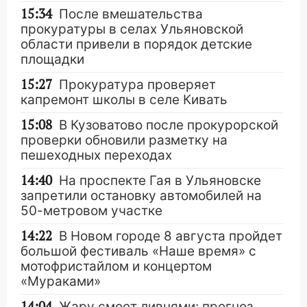
15:34
После вмешательства
прокуратуры в селах Ульяновской
области привели в порядок детские
площадки
15:27
Прокуратура проверяет
капремонт школы в селе Кивать
15:08
В Кузоватово после прокурорской
проверки обновили разметку на
пешеходных переходах
14:40
На проспекте Гая в Ульяновске
запретили остановку автомобилей на
50-метровом участке
14:22
В Новом городе 8 августа пройдет
большой фестиваль «Наше время» с
мотофристайлом и концертом
«Мураками»
14:04
Жару смоет ливнями: прогноз