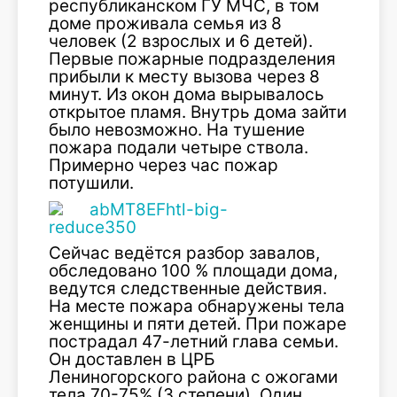
республиканском ГУ МЧС, в том
доме проживала семья из 8
человек (2 взрослых и 6 детей).
Первые пожарные подразделения
прибыли к месту вызова через 8
минут. Из окон дома вырывалось
открытое пламя. Внутрь дома зайти
было невозможно. На тушение
пожара подали четыре ствола.
Примерно через час пожар
потушили.
Сейчас ведётся разбор завалов,
обследовано 100 % площади дома,
ведутся следственные действия.
На месте пожара обнаружены тела
женщины и пяти детей. При пожаре
пострадал 47-летний глава семьи.
Он доставлен в ЦРБ
Лениногорского района с ожогами
тела 70-75% (3 степени). Один