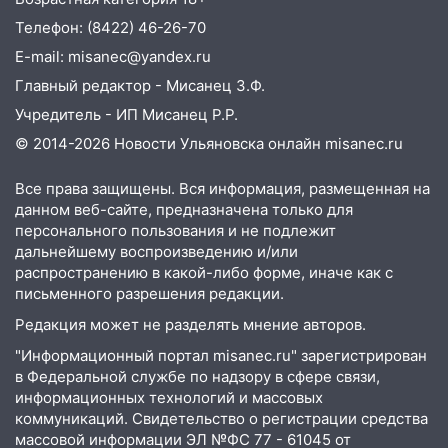
05:00
Кому 6 августа звезды сулят
Телефон: (8422) 46-26-70
прибыль, а кому — испытания на
прочность
E-mail: misanec@yandex.ru
05.08.2026
Главный редактор - Мисанец З.Ф.
22:58
Соцсети: на проспекте Тюленева
Учредитель - ИП Мисанец Р.Р.
ДТП с мотоциклистом
© 2014-2026 Новости Ульяновска онлайн
misanec.ru
20:22
Мошенники обманули 92-летнюю
Все права защищены. Вся информация, размещенная на
жительницу Ульяновской области
данном веб-сайте, предназначена только для
19:14
персонального пользования и не подлежит
Житель Ульяновской области
дальнейшему воспроизведению и/или
подвез троих незнакомцев на трассе и
распространению в какой-либо форме, иначе как с
заработал уголовное дело
письменного разрешения редакции.
18:14
Прогноз погоды на 6 августа в
Редакция может не разделять мнение авторов.
Ульяновской области
"Информационный портал misanec.ru" зарегистрирован
18:00
Мотофристайл, рок и силовой
в Федеральной службе по надзору в сфере связи,
экстрим: в Ульяновске пройдет
информационных технологий и массовых
большой фестиваль «Наше время»
коммуникаций. Свидетельство о регистрации средства
массовой информации ЭЛ №ФС 77 - 61045 от