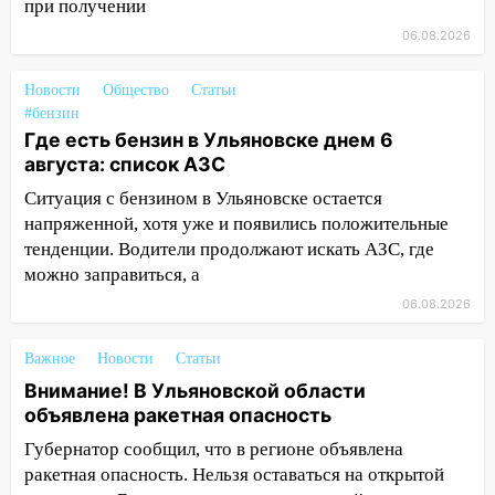
Ульяновской области перевозчик
при получении
провернул хитрую схему с чужими
06.08.2026
проездными
Новости
Общество
Статьи
12:10
Ульяновский алиментщик накопил
#бензин
120 тысяч долга
Где есть бензин в Ульяновске днем 6
11:49
Снят режим «Ракетная
августа: список АЗС
опасность» на территории Ульяновской
Ситуация с бензином в Ульяновске остается
области
напряженной, хотя уже и появились положительные
11:30
тенденции. Водители продолжают искать АЗС, где
Кабмин РФ разрешил до 1 июля
2027 года импорт, выпуск и обращение
можно заправиться, а
бензина Евро 2, Евро 3, Евро 4
06.08.2026
11:12
Соцсети: на Рябикова автомобиль
Важное
Новости
Статьи
врезался в забор
Внимание! В Ульяновской области
10:27
Где есть бензин в Ульяновске
объявлена ракетная опасность
днем 6 августа: список АЗС
Губернатор сообщил, что в регионе объявлена
10:16
Внимание! В Ульяновской области
ракетная опасность. Нельзя оставаться на открытой