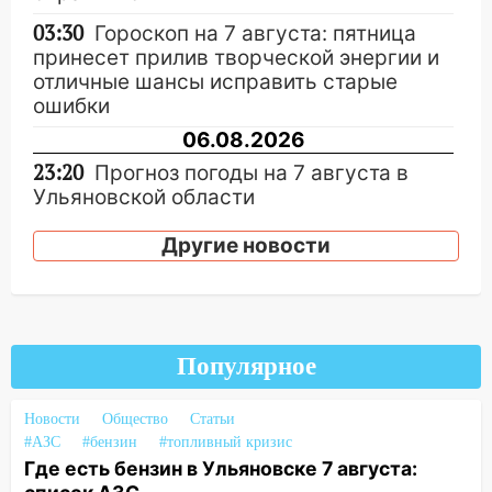
03:30
Гороскоп на 7 августа: пятница
принесет прилив творческой энергии и
отличные шансы исправить старые
ошибки
06.08.2026
23:20
Прогноз погоды на 7 августа в
Ульяновской области
20:04
Ульяновцев приглашают на забег,
Другие новости
посвящённый Дню воздушного флота
России
19:12
В Ульяновской области
руководителя частной компании
Популярное
наказали за сокрытие прошлого своего
сотрудник
Новости
Общество
Статьи
18:02
В Ульяновск едут звезды
#АЗС
#бензин
#топливный кризис
баскетбола!
Где есть бензин в Ульяновске 7 августа: