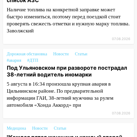
список АЗС
17:08
Ульяновский областной суд
Наличие топлива на конкретной заправке может
оставил в силе приговор руководству
«УльяновскФармации» за махинации на
быстро измениться, поэтому перед поездкой стоит
3,2 млн рублей
проверять свежесть отметки и нужную марку топлива.
Заволжский
16:09
Ветераны легкой атлетики из
07.08.2026
Ульяновска успешно выступили на
Чемпионате России
Дорожная обстановка
Новости
Статьи
16:02
В Ульяновской области убрали
#авария
#ДТП
более 28% площадей зерновых и
Под Ульяновском при развороте пострадал
зернобобовых культур
38-летний водитель иномарки
15:51
5 августа в 16:34 произошла крупная авария в
Бросила кирпич в жену брата: в
Ульяновской области завели дело на
Цильнинском районе. По предварительной
агрессивную женщину
информации ГАИ, 38-летний мужчина за рулем
автомобиля «Хонда Аккорд» при
15:47
На улице Радищева сбили
07.08.2026
курьера: крупная авария в Ульяновске
15:15
Проводил до квартиры и ограбил:
Медицина
Новости
Статьи
новый кавалер женщины оказался