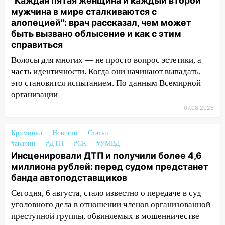
"Каждая пятая женщина и каждый второй
рецидивистом
мужчина в мире сталкиваются с
алопецией": врач рассказал, чем может
14:26
В Ульяновске ограничат движение
быть вызвано облысение и как с этим
по улице Ефремова
справиться
14:23
67% ульяновцев готовы
Волосы для многих — не просто вопрос эстетики, а
передумать увольняться, если им
часть идентичности. Когда они начинают выпадать,
повысят зарплату
это становится испытанием. По данным Всемирной
14:01
Инсценировали ДТП и получили
организации
более 4,6 миллиона рублей: перед
07.08.2026
судом предстанет банда
автоподставщиков
Криминал
Новости
Статьи
#аварии
#ДТП
#СК
#УМВД
13:36
В Инзе произошел крупный пожар
Инсценировали ДТП и получили более 4,6
13:00
В суде защитили репутацию
миллиона рублей: перед судом предстанет
мужчины, которого необоснованно
банда автоподставщиков
обвиняли в жестоком обращении с
Сегодня, 6 августа, стало известно о передаче в суд
животными
уголовного дела в отношении членов организованной
12:28
преступной группы, обвиняемых в мошенничестве
Миллион на «льготниках»: в