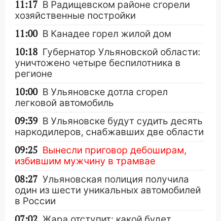
11:17
В Радищевском районе сгорели
хозяйственные постройки
11:00
В Канадее горел жилой дом
10:18
Губернатор Ульяновской области:
уничтожено четыре беспилотника в
регионе
10:00
В Ульяновске дотла сгорел
легковой автомобиль
09:39
В Ульяновске будут судить десять
наркодилеров, снабжавших две области
09:25
Вынесли приговор дебоширам,
избившим мужчину в трамвае
08:27
Ульяновская полиция получила
один из шести уникальных автомобилей
в России
07:02
Жара отступит: какой будет