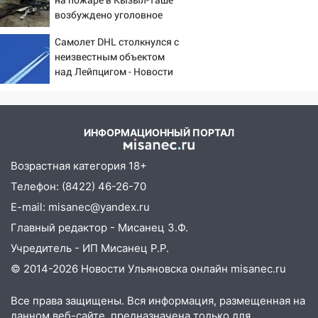
подробности
10:25
Курьер мошенников из Казани
возбуждено уголовное
забрал у пенсионерки из
дело
Самолет DHL столкнулся с
Димитровграда более 1,1 млн рублей
неизвестным объектом
10:01
В Заволжском районе Ульяновска
над Лейпцигом - Новости
загорелся легковой автомобиль
на Вести.ru
09:51
В Заволжском районе Ульяновска
загорелись промышленные отходы
ИНФОРМАЦИОННЫЙ ПОРТАЛ
09:45
В Заволжском районе Ульяновска
Возрастная категория 18+
загорелся гаражный бокс:
эвакуировались четыре человека
Телефон: (8422) 46-26-70
E-mail: misanec@yandex.ru
09:28
В Майнском районе загорелся
Главный редактор - Мисанец З.Ф.
дачный дом
Учредитель - ИП Мисанец Р.Р.
08:28
УлГУ получит субсидию на
© 2014-2026 Новости Ульяновска онлайн
misanec.ru
создание отечественного ПЦР-
анализатора
Все права защищены. Вся информация, размещенная на
07:17
Какая погода ждёт Ульяновскую
данном веб-сайте, предназначена только для