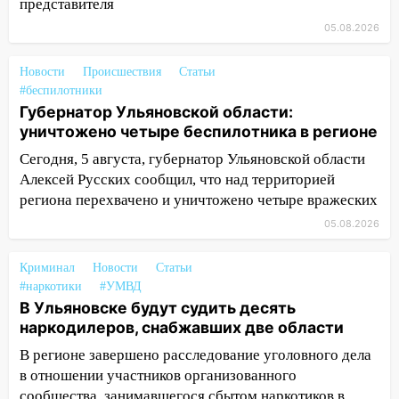
представителя
15:23
За неделю ульяновские спасатели
05.08.2026
спасли восемь человек
Новости
Происшествия
Статьи
14:40
Житель Димитровграда поверил в
#беспилотники
«посылку от дочери» и лишился более 3
Губернатор Ульяновской области:
миллионов рублей
уничтожено четыре беспилотника в регионе
14:30
Застолье закончилось кражей:
Сегодня, 5 августа, губернатор Ульяновской области
ульяновец перевёл себе деньги с карты
Алексей Русских сообщил, что над территорией
знакомого
региона перехвачено и уничтожено четыре вражеских
14:01
За неделю в Ульяновской области
05.08.2026
поймали 48 пьяных водителей
Криминал
Новости
Статьи
13:54
Хотел «подарить жене машину»,
#наркотики
#УМВД
но едва не отдал мошенникам 530
В Ульяновске будут судить десять
тысяч рублей
наркодилеров, снабжавших две области
13:30
Пять встреч и почти 5 млн рублей:
В регионе завершено расследование уголовного дела
ульяновский пенсионер отдал деньги
в отношении участников организованного
курьеру мошенников
сообщества, занимавшегося сбытом наркотиков в