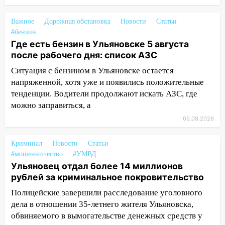
16:30
Прогноз погоды в Ульяновской
области на 5 августа
Важное
Дорожная обстановка
Новости
Статьи
16:20
В Сурском районе сёла оказались
#бензин
не защищены от лесных пожаров
Где есть бензин в Ульяновске 5 августа
после рабочего дня: список АЗС
16:12
Пуля пробила окно квартиры на
16-м этаже в Ульяновске
Ситуация с бензином в Ульяновске остается
напряженной, хотя уже и появились положительные
16:10
Прокуратура потребовала
тенденции. Водители продолжают искать АЗС, где
усилить борьбу со свалками в
можно заправиться, а
Инзенском районе
05.08.2026
16:06
Патриарх Кирилл оценил работу
Симбирской епархии
Криминал
Новости
Статьи
#мошенничество
#УМВД
15:45
Жителям села Тагай больше не
Ульяновец отдал более 14 миллионов
придётся ездить в райцентр ради сдачи
рублей за криминальное покровительство
анализов
Полицейские завершили расследование уголовного
15:30
После жалобы прокурору на
дела в отношении 35-летнего жителя Ульяновска,
улице Льва Толстого в Старой Майне
обвиняемого в вымогательстве денежных средств у
восстановили освещение