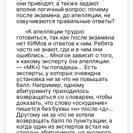
они приводят, а также задают
вполне логичный вопрос: почему
после экзамена, до апелляции, не
озвучиваются правильные ответы?
«К апелляции трудно
готовиться, так как после экзамена
нет КИМов и ответов к ним. Ребята
часто не знают, где и в чем они
ошиблись… Многое зависит о того,
к какому эксперту (на апелляции.
— «МК») ты попадешь… Есть
эксперты, у которых очевидна
установка ни за что не повышать
балл. Например, одному
абитуриенту приходилось
возвращаться со словарем, чтобы
доказать, что слово «оскудение»
пишется без буквы «н» после «д»…
Другому ни за что не хотели
возвращать балл по пунктуации, а
когда один из экспертов встал на
сторону абитуриента, на эксперта