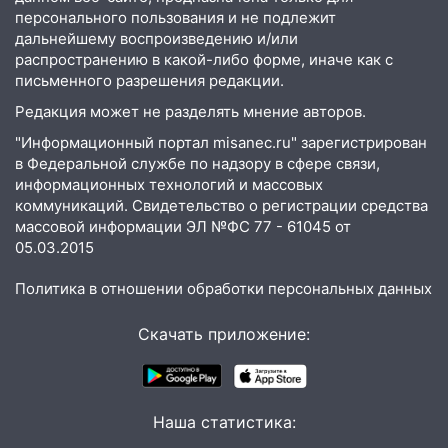
область днём 4 августа
персонального пользования и не подлежит
дальнейшему воспроизведению и/или
07:10
В Ульяновске почти 20 тысяч
распространению в какой-либо форме, иначе как с
вооружённых человек, в том числе
письменного разрешения редакции.
женщины
Редакция может не разделять мнение авторов.
06:00
Топор убил человека, а пожары
"Информационный портал misanec.ru" зарегистрирован
уничтожили 122 дома
в Федеральной службе по надзору в сфере связи,
информационных технологий и массовых
05:00
Вселенная выбрала фаворита:
коммуникаций. Свидетельство о регистрации средства
гороскоп на 4 августа — один знак ждет
массовой информации ЭЛ №ФС 77 - 61045 от
настоящий прорыв
05.03.2015
03.08.2026
Политика в отношении обработки персональных данных
20:38
Ульяновские легкоатлетки
завоевали серебро Первенства России
Скачать приложение:
20:06
В Ишеевке 24-летний мужчина
ударил знакомого ножом в грудь
19:39
В Ульяновске открылась выставка
Наша статистика:
к 100-летию художника Владимира