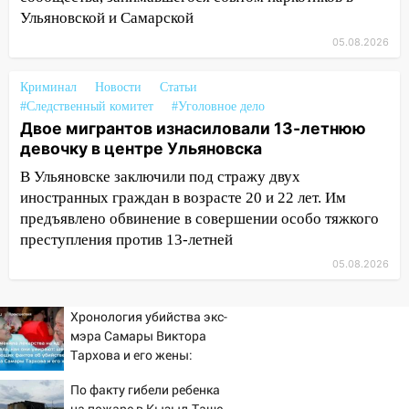
Ульяновской и Самарской
13:16
На Московском шоссе Opel не
уступил дорогу и столкнулся с Kia:
05.08.2026
водитель госпитализирован
Криминал
Новости
Статьи
13:01
В Засвияжье Skoda сбила
#Следственный комитет
#Уголовное дело
женщину на пешеходном переходе
Двое мигрантов изнасиловали 13-летнюю
девочку в центре Ульяновска
12:49
В Заволжье Hyundai сбил 68-
летнюю женщину на пешеходном
В Ульяновске заключили под стражу двух
переходе
иностранных граждан в возрасте 20 и 22 лет. Им
предъявлено обвинение в совершении особо тяжкого
12:40
В Новой Малыкле Mitsubishi сбил
преступления против 13-летней
велосипедиста на перекрёстке
05.08.2026
12:21
Заволжье ушло под воду после
ливня: дорожникам пришлось срочно
Хронология убийства экс-
расчищать ливнёвки
мэра Самары Виктора
10:40
Новый мост через Свиягу в
Тархова и его жены:
Ульяновске планируют открыть к
шесть шокирующих
По факту гибели ребенка
сентябрю
фактов, новые
на пожаре в Кызыл-Таше