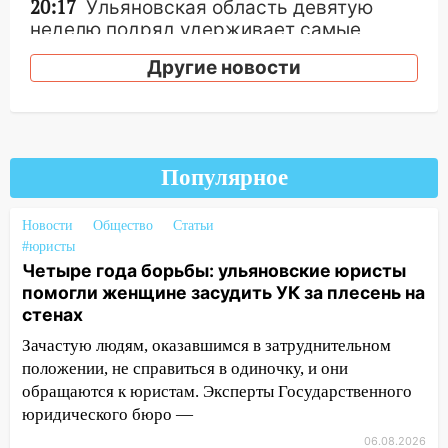
20:17
Ульяновская область девятую
неделю подряд удерживает самые
низкие цены на подсолнечное масло
Другие новости
19:33
Коровы-рекордсменки: в
Ульяновской области выросли надои
молока
18:20
В Ульяновской области до конца
Популярное
года благоустроят 20 родников
17:27
В Ульяновской области 114 детей-
Новости
Общество
Статьи
#юристы
сирот получили жильё с начала года
Четыре года борьбы: ульяновские юристы
16:43
Дорожный сезон перевалил за
помогли женщине засудить УК за плесень на
экватор: в Ульяновской области
стенах
обновили половину региональных трасс
Зачастую людям, оказавшимся в затруднительном
16:31
В Ульяновской области
положении, не справиться в одиночку, и они
капитально отремонтируют 101
обращаются к юристам. Эксперты Государственного
многоквартирный дом
юридического бюро —
06.08.2026