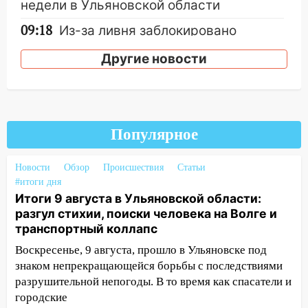
недели в Ульяновской области
09:18
Из-за ливня заблокировано
движение трамваев в Ульяновске
Другие новости
09:15
Ураган, изнасилование ребенка,
автоподставы и атака беспилотников:
важные итоги прошедшей недели в
Ульяновской области
Популярное
08:20
В Ульяновске восстановили
трамвайную и троллейбусную
Новости
Обзор
Происшествия
Статьи
инфраструктуру после шторма
#итоги дня
08:19
Внимание! В Цильнинском районе
Итоги 9 августа в Ульяновской области:
пропал 67-летний мужчина
разгул стихии, поиски человека на Волге и
транспортный коллапс
08:11
На Ульяновск снова надвигается
Воскресенье, 9 августа, прошло в Ульяновске под
непогода
знаком непрекращающейся борьбы с последствиями
07:30
Евро-3 вместо Евро-5: что
разрушительной непогоды. В то время как спасатели и
означают классы бензина и можно ли
городские