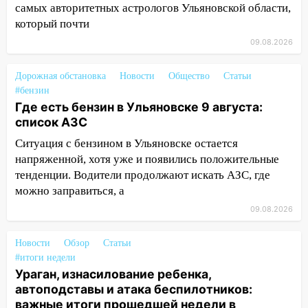
самых авторитетных астрологов Ульяновской области,
урагана 8 августа
который почти
16:38
Прогноз погоды в Ульяновской
09.08.2026
области на 9 августа
Дорожная обстановка
16:34
Новости
Общество
Статьи
Из-за мощной непогоды в
#бензин
Ульяновске отменили фестиваль «Наше
Где есть бензин в Ульяновске 9 августа:
время»
список АЗС
16:17
Мелекесский район первым в
Ситуация с бензином в Ульяновске остается
Ульяновской области намолотил более
напряженной, хотя уже и появились положительные
100 тысяч тонн зерна
тенденции. Водители продолжают искать АЗС, где
15:17
В колледжи и техникумы
можно заправиться, а
Ульяновской области подали более 10
09.08.2026
тысяч заявлений
Новости
15:04
Обзор
Статьи
Фоторепортаж с улиц Ульяновска
#итоги недели
после шторма: поваленные деревья и
Ураган, изнасилование ребенка,
затопленные улицы
автоподставы и атака беспилотников:
14:28
Ураган вырвал остановку на улице
важные итоги прошедшей недели в