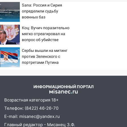
как устраняют последствия мощного
Sana: Россия и Сирия
шторма
определили судьбу
военных баз
13:49
Стихия продолжает крушить
Ульяновск: дерево рухнуло на дом на
Коц: Вучич поразительно
Орджоникидзе
мягко отреагировал на
вопрос об убийстве
13:47
На Нижней Террасе мощным
русских
ветром вырвало дерево с корнем
Сербы вышли на митинг
против Зеленского с
13:46
Сильный ветер сорвал крышу с
портретами Путина
СТО на проспекте Созидателей
13:35
Непогода продолжает бить по
транспорту: в Ульяновске трамвай
ИНФОРМАЦИОННЫЙ ПОРТАЛ
сошёл с рельсов
13:22
Упавшие деревья перекрыли
Возрастная категория 18+
дороги в Ульяновске: фото
Телефон: (8422) 46-26-70
13:17
Непогода в Ульяновске не
E-mail: misanec@yandex.ru
закончится сегодня: сильные ливни
Главный редактор - Мисанец З.Ф.