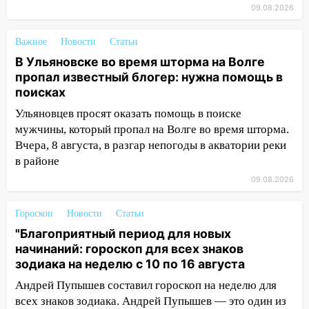
заливать «старое» топливо в
09.08.2026
современные автомобили
06:30
Какая погода будет в Ульяновской
Важное
Новости
Статьи
области днем 9 августа
В Ульяновске во время шторма на Волге
пропал известный блогер: нужна помощь в
05:05
День, когда всё может
поисках
измениться: гороскоп на 9 августа —
три знака получат шанс, который нельзя
Ульяновцев просят оказать помощь в поиске
упустить
мужчины, который пропал на Волге во время шторма.
Вчера, 8 августа, в разгар непогоды в акватории реки
08.08.2026
в районе
20:10
Во время урагана в Ульяновске на
09.08.2026
Волге перевернулась лодка
19:55
В Ульяновске упавшее дерево
Гороскоп
Новости
Статьи
заблокировало в машине двух женщин
"Благоприятный период для новых
начинаний: гороскоп для всех знаков
17:15
В Ульяновской области
зодиака на неделю с 10 по 16 августа
ремонтируют девять мостов: один уже
готов, ещё два — почти завершены
Андрей Пупышев составил гороскоп на неделю для
всех знаков зодиака. Андрей Пупышев — это один из
17:00
«Ульяновскалипсис»: последствия