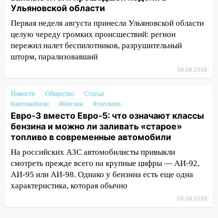
Деева в Заволжье
Ульяновской области
Первая неделя августа принесла Ульяновской области
14:26
Жители Ульяновска сами
целую череду громких происшествий: регион
пытаются расчистить ливнёвки, не
дождавшись коммунальщиков
пережил налет беспилотников, разрушительный
шторм, парализовавший
14:16
Шторм продолжает ломать город:
09.08.2026
на улице Любови Шевцовой рухнул
светофор
Новости
Общество
Статьи
14:14
Студента из Ульяновска обманули
#автомобили
#бензин
#топливо
мошенники под видом преподавателя
Евро-3 вместо Евро-5: что означают классы
бензина и можно ли заливать «старое»
14:12
Куда жаловаться ульяновцам на
топливо в современные автомобили
упавшее дерево или затопленную улицу
На российских АЗС автомобилисты привыкли
после непогоды
смотреть прежде всего на крупные цифры — АИ-92,
13:59
В Новом городе ураганным
АИ-95 или АИ-98. Однако у бензина есть еще одна
ветром сорвало опалубку со
характеристика, которая обычно
строящегося дома
09.08.2026
13:54
В мэрии Ульяновска рассказали,