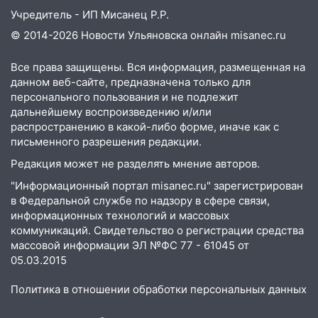
сохранятся 9 августа
Учредитель - ИП Мисанец Р.Р.
13:15
Трижды «брал в долг» без спроса:
© 2014-2026 Новости Ульяновска онлайн
misanec.ru
житель Вешкаймского района похитил у
знакомого 191 тысячу рублей
Все права защищены. Вся информация, размещенная на
данном веб-сайте, предназначена только для
13:14
Ураган оторвал светофор на
персонального пользования и не подлежит
проспекте Филатова в Ульяновске
дальнейшему воспроизведению и/или
13:12
Дерево пробило крышу дома на
распространению в какой-либо форме, иначе как с
Новгородской в Ульяновске и рухнуло
письменного разрешения редакции.
на электрощит
Редакция может не разделять мнение авторов.
13:10
В Заволжском районе дерево
"Информационный портал misanec.ru" зарегистрирован
упало во дворе
в Федеральной службе по надзору в сфере связи,
информационных технологий и массовых
13:08
Ураган ударил по Ульяновску:
коммуникаций. Свидетельство о регистрации средства
сорванные крыши, поваленные деревья,
массовой информации ЭЛ №ФС 77 - 61045 от
затопленные улицы и остановившиеся
05.03.2015
трамваи
Политика в отношении обработки персональных данных
12:17
Ульяновск накрыл крупный град:
после ливня город снова уходит под