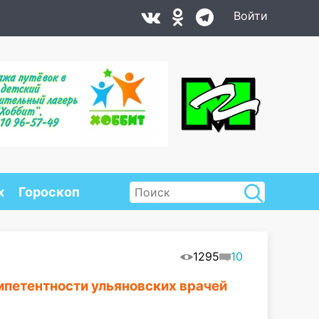
Войти
х
Гороскоп
1295
10
мпетентности ульяновских врачей