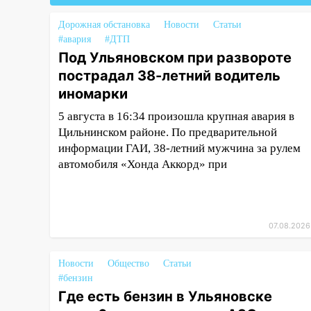
17:08
Ульяновский областной
Дорожная обстановка
Новости
Статьи
суд оставил в силе приговор
#авария
#ДТП
руководству
Под Ульяновском при развороте
«УльяновскФармации» за
пострадал 38-летний водитель
махинации на 3,2 млн рублей
иномарки
16:09
Ветераны легкой
атлетики из Ульяновска
5 августа в 16:34 произошла крупная авария в
успешно выступили на
Цильнинском районе. По предварительной
Чемпионате России
информации ГАИ, 38-летний мужчина за рулем
автомобиля «Хонда Аккорд» при
16:02
В Ульяновской области
убрали более 28% площадей
зерновых и зернобобовых
культур
07.08.2026
15:51
Бросила кирпич в жену
брата: в Ульяновской области
Новости
Общество
Статьи
завели дело на агрессивную
#бензин
женщину
Где есть бензин в Ульяновске