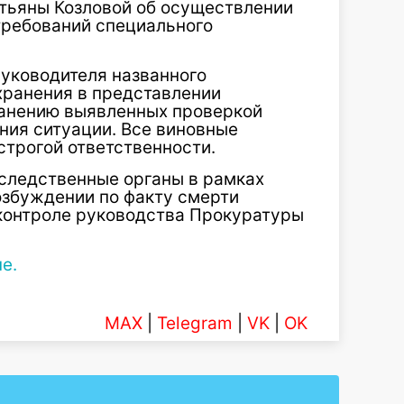
тьяны Козловой об осуществлении
требований специального
руководителя названного
хранения в представлении
ранению выявленных проверкой
ния ситуации. Все виновные
строгой ответственности.
 следственные органы в рамках
озбуждении по факту смерти
 контроле руководства Прокуратуры
е.
MAX
|
Telegram
|
VK
|
OK