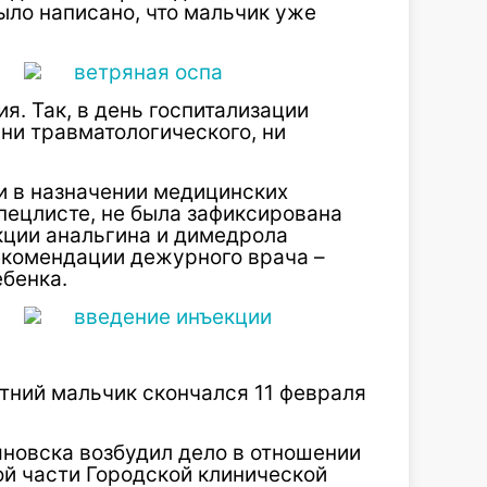
ыло написано, что мальчик уже
. Так, в день госпитализации
ни травматологического, ни
и в назначении медицинских
спецлисте, не была зафиксирована
кции анальгина и димедрола
екомендации дежурного врача –
ебенка.
етний мальчик скончался 11 февраля
яновска возбудил дело в отношении
ой части Городской клинической