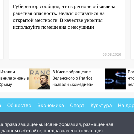
Губернатор сообщил, что в регионе объявлена
ракетная опасность. Нельзя оставаться на
открытой местности. В качестве укрытия
используйте помещения с несущими
06.08.2026
 Италии
В Киеве обращение
Ро
авнила жизнь в
Зеленского о Patriot
чт
 Крыму
назвали «комедией»
не
са
а
Общество
Экономика
Спорт
Культура
На до
се права защищены. Вся информация, размещенная
 данном веб-сайте, предназначена только для