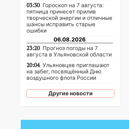
03:30
Гороскоп на 7 августа:
пятница принесет прилив
творческой энергии и отличные
шансы исправить старые
ошибки
06.08.2026
23:20
Прогноз погоды на 7
августа в Ульяновской области
20:04
Ульяновцев приглашают
на забег, посвящённый Дню
воздушного флота России
19:12
В Ульяновской области
Другие новости
руководителя частной
компании наказали за сокрытие
прошлого своего сотрудник
18:02
В Ульяновск едут звезды
баскетбола!