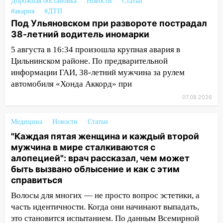
Дорожная обстановка
Новости
Статьи
23:20
Прогноз погоды на 7 августа в
#авария
#ДТП
Ульяновской области
Под Ульяновском при развороте пострадал
20:04
38-летний водитель иномарки
Ульяновцев приглашают на забег,
посвящённый Дню воздушного флота
5 августа в 16:34 произошла крупная авария в
России
Цильнинском районе. По предварительной
информации ГАИ, 38-летний мужчина за рулем
19:12
В Ульяновской области
автомобиля «Хонда Аккорд» при
руководителя частной компании
наказали за сокрытие прошлого своего
07.08.2026
сотрудник
Медицина
Новости
Статьи
18:02
В Ульяновск едут звезды
"Каждая пятая женщина и каждый второй
баскетбола!
мужчина в мире сталкиваются с
17:08
Ульяновский областной суд
алопецией": врач рассказал, чем может
оставил в силе приговор руководству
быть вызвано облысение и как с этим
«УльяновскФармации» за махинации на
справиться
3,2 млн рублей
Волосы для многих — не просто вопрос эстетики, а
16:09
Ветераны легкой атлетики из
часть идентичности. Когда они начинают выпадать,
Ульяновска успешно выступили на
это становится испытанием. По данным Всемирной