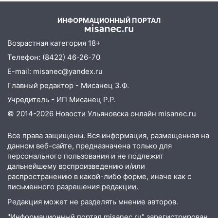
09:44
Ульяновские спасатели помогли
состояние пострадавших
юному велосипедисту на улице
ИНФОРМАЦИОННЫЙ ПОРТАЛ
Чернышевского
08:21
В Заволжском районе украли два
Возрастная категория 18+
велосипеда
Телефон: (8422) 46-26-70
07:18
E-mail: misanec@yandex.ru
В Ульяновск идет
тридцатиградусная жара: какая будет
Главный редактор - Мисанец З.Ф.
погода в четверг
Учредитель - ИП Мисанец Р.Р.
06:00
Четыре года борьбы: ульяновские
© 2014-2026 Новости Ульяновска онлайн
misanec.ru
юристы помогли женщине засудить УК
за плесень на стенах
Все права защищены. Вся информация, размещенная на
данном веб-сайте, предназначена только для
05:00
Кому 6 августа звезды сулят
персонального пользования и не подлежит
прибыль, а кому — испытания на
дальнейшему воспроизведению и/или
прочность
распространению в какой-либо форме, иначе как с
письменного разрешения редакции.
05.08.2026
22:58
Соцсети: на проспекте Тюленева
Редакция может не разделять мнение авторов.
ДТП с мотоциклистом
"Информационный портал misanec.ru" зарегистрирован