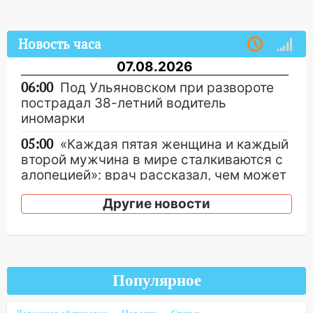
Новость часа
07.08.2026
06:00
Под Ульяновском при развороте
пострадал 38-летний водитель
иномарки
05:00
«Каждая пятая женщина и каждый
второй мужчина в мире сталкиваются с
алопецией»: врач рассказал, чем может
быть вызвано облысение и как с этим
Другие новости
справиться
03:30
Гороскоп на 7 августа: пятница
принесет прилив творческой энергии и
отличные шансы исправить старые
ошибки
Популярное
06.08.2026