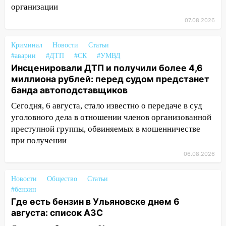
Чемпионате России
организации
07.08.2026
16:02
В Ульяновской области убрали
более 28% площадей зерновых и
зернобобовых культур
Криминал
Новости
Статьи
#аварии
#ДТП
#СК
#УМВД
15:51
Бросила кирпич в жену брата: в
Инсценировали ДТП и получили более 4,6
Ульяновской области завели дело на
миллиона рублей: перед судом предстанет
агрессивную женщину
банда автоподставщиков
15:47
На улице Радищева сбили
Сегодня, 6 августа, стало известно о передаче в суд
курьера: крупная авария в Ульяновске
уголовного дела в отношении членов организованной
преступной группы, обвиняемых в мошенничестве
15:15
Проводил до квартиры и ограбил:
при получении
новый кавалер женщины оказался
06.08.2026
рецидивистом
14:26
В Ульяновске ограничат движение
Новости
Общество
Статьи
по улице Ефремова
#бензин
Где есть бензин в Ульяновске днем 6
14:23
67% ульяновцев готовы
августа: список АЗС
передумать увольняться, если им