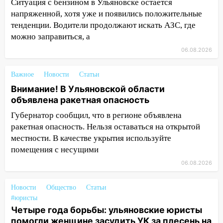
повысят зарплату
Ситуация с бензином в Ульяновске остается
напряженной, хотя уже и появились положительные
14:01
Инсценировали ДТП и получили
тенденции. Водители продолжают искать АЗС, где
более 4,6 миллиона рублей: перед
можно заправиться, а
судом предстанет банда
06.08.2026
автоподставщиков
13:36
В Инзе произошел крупный пожар
Важное
Новости
Статьи
Внимание! В Ульяновской области
13:00
В суде защитили репутацию
объявлена ракетная опасность
мужчины, которого необоснованно
обвиняли в жестоком обращении с
Губернатор сообщил, что в регионе объявлена
животными
ракетная опасность. Нельзя оставаться на открытой
местности. В качестве укрытия используйте
12:28
Миллион на «льготниках»: в
помещения с несущими
Ульяновской области перевозчик
провернул хитрую схему с чужими
06.08.2026
проездными
Новости
Общество
Статьи
12:10
Ульяновский алиментщик накопил
#юристы
120 тысяч долга
Четыре года борьбы: ульяновские юристы
помогли женщине засудить УК за плесень на
11:49
Снят режим «Ракетная