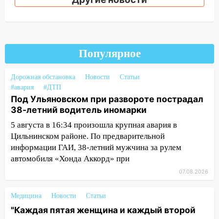
областью
09:41
Диана Шурыгина уверовала в
Бога в СИЗО
Популярное
09:35
В Ульяновске директора фирмы
будут судить за неуплату налогов на 48
млн рублей
Дорожная обстановка
Новости
Статьи
#авария
#ДТП
08:22
Подросток на питбайке сбил
Под Ульяновском при развороте пострадал
велосипедистку: пострадали двое
38-летний водитель иномарки
07:20
Жара возвращается: ожидается
5 августа в 16:34 произошла крупная авария в
знойный и сухой четверг
Цильнинском районе. По предварительной
информации ГАИ, 38-летний мужчина за рулем
06:00
Под Ульяновском при развороте
автомобиля «Хонда Аккорд» при
пострадал 38-летний водитель
07.08.2026
иномарки
05:00
«Каждая пятая женщина и каждый
Медицина
Новости
Статьи
второй мужчина в мире сталкиваются с
"Каждая пятая женщина и каждый второй
алопецией»: врач рассказал, чем может