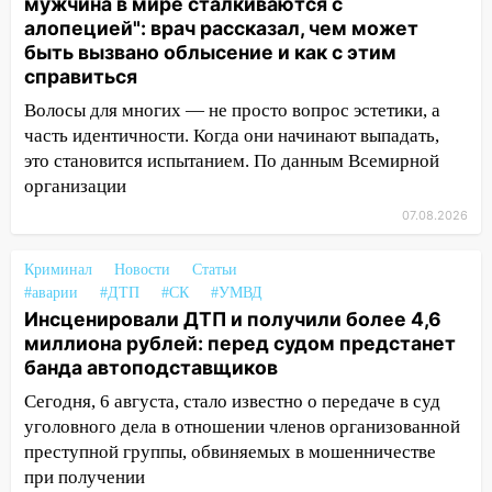
мужчина в мире сталкиваются с
быть вызвано облысение и как с этим
алопецией": врач рассказал, чем может
справиться
быть вызвано облысение и как с этим
справиться
03:30
Гороскоп на 7 августа: пятница
принесет прилив творческой энергии и
Волосы для многих — не просто вопрос эстетики, а
отличные шансы исправить старые
часть идентичности. Когда они начинают выпадать,
ошибки
это становится испытанием. По данным Всемирной
06.08.2026
организации
23:20
Прогноз погоды на 7 августа в
07.08.2026
Ульяновской области
Криминал
Новости
Статьи
20:04
Ульяновцев приглашают на забег,
#аварии
#ДТП
#СК
#УМВД
посвящённый Дню воздушного флота
Инсценировали ДТП и получили более 4,6
России
миллиона рублей: перед судом предстанет
банда автоподставщиков
19:12
В Ульяновской области
руководителя частной компании
Сегодня, 6 августа, стало известно о передаче в суд
наказали за сокрытие прошлого своего
уголовного дела в отношении членов организованной
сотрудник
преступной группы, обвиняемых в мошенничестве
при получении
18:02
В Ульяновск едут звезды