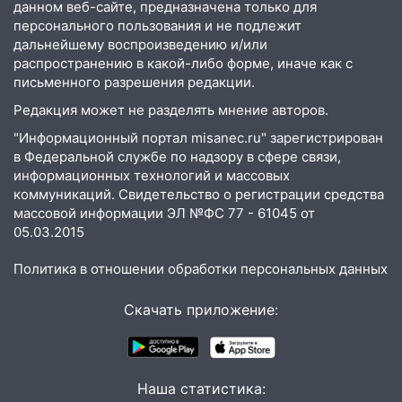
данном веб-сайте, предназначена только для
10:16
Внимание! В Ульяновской области
персонального пользования и не подлежит
объявлена ракетная опасность
дальнейшему воспроизведению и/или
распространению в какой-либо форме, иначе как с
10:00
В Старомайнском районе утонул
письменного разрешения редакции.
51-летний мужчина
Редакция может не разделять мнение авторов.
09:50
В Ульяновске черный коршун
"Информационный портал misanec.ru" зарегистрирован
застрял в тепловозе
в Федеральной службе по надзору в сфере связи,
информационных технологий и массовых
09:44
Ульяновские спасатели помогли
коммуникаций. Свидетельство о регистрации средства
юному велосипедисту на улице
массовой информации ЭЛ №ФС 77 - 61045 от
Чернышевского
05.03.2015
08:21
В Заволжском районе украли два
Политика в отношении обработки персональных данных
велосипеда
07:18
В Ульяновск идет
Скачать приложение:
тридцатиградусная жара: какая будет
погода в четверг
06:00
Четыре года борьбы: ульяновские
Наша статистика:
юристы помогли женщине засудить УК