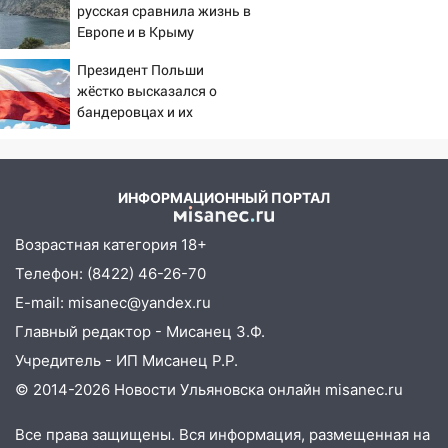
русская сравнила жизнь в
12:28
Миллион на «льготниках»: в
Европе и в Крыму
Ульяновской области перевозчик
провернул хитрую схему с чужими
Президент Польши
жёстко высказался о
проездными
бандеровцах и их
12:10
Ульяновский алиментщик накопил
идеологии
120 тысяч долга
11:49
Снят режим «Ракетная
ИНФОРМАЦИОННЫЙ ПОРТАЛ
опасность» на территории Ульяновской
области
Возрастная категория 18+
11:30
Кабмин РФ разрешил до 1 июля
Телефон: (8422) 46-26-70
2027 года импорт, выпуск и обращение
E-mail: misanec@yandex.ru
бензина Евро 2, Евро 3, Евро 4
Главный редактор - Мисанец З.Ф.
11:12
Соцсети: на Рябикова автомобиль
Учредитель - ИП Мисанец Р.Р.
врезался в забор
© 2014-2026 Новости Ульяновска онлайн
misanec.ru
10:27
Где есть бензин в Ульяновске
днем 6 августа: список АЗС
Все права защищены. Вся информация, размещенная на