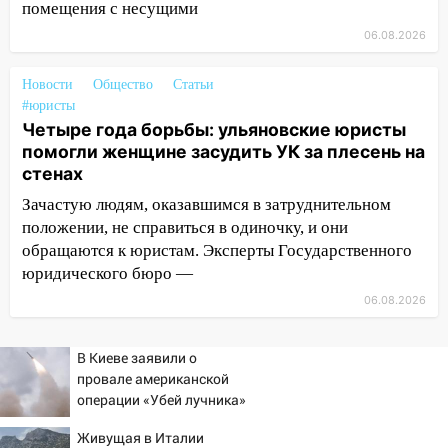
помещения с несущими
15:15
Проводил до квартиры и ограбил:
новый кавалер женщины оказался
06.08.2026
рецидивистом
Новости
Общество
Статьи
14:26
В Ульяновске ограничат движение
#юристы
по улице Ефремова
Четыре года борьбы: ульяновские юристы
14:23
67% ульяновцев готовы
помогли женщине засудить УК за плесень на
передумать увольняться, если им
стенах
повысят зарплату
Зачастую людям, оказавшимся в затруднительном
положении, не справиться в одиночку, и они
14:01
Инсценировали ДТП и получили
обращаются к юристам. Эксперты Государственного
более 4,6 миллиона рублей: перед
юридического бюро —
судом предстанет банда
автоподставщиков
06.08.2026
13:36
В Инзе произошел крупный пожар
В Киеве заявили о
13:00
В суде защитили репутацию
провале американской
мужчины, которого необоснованно
операции «Убей лучника»
обвиняли в жестоком обращении с
против России
животными
Живущая в Италии