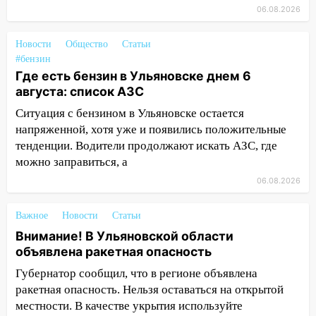
баскетбола!
06.08.2026
17:08
Ульяновский областной суд
Новости
Общество
Статьи
оставил в силе приговор руководству
#бензин
«УльяновскФармации» за махинации на
Где есть бензин в Ульяновске днем 6
3,2 млн рублей
августа: список АЗС
16:09
Ветераны легкой атлетики из
Ситуация с бензином в Ульяновске остается
Ульяновска успешно выступили на
напряженной, хотя уже и появились положительные
Чемпионате России
тенденции. Водители продолжают искать АЗС, где
можно заправиться, а
16:02
В Ульяновской области убрали
более 28% площадей зерновых и
06.08.2026
зернобобовых культур
Важное
Новости
Статьи
15:51
Бросила кирпич в жену брата: в
Внимание! В Ульяновской области
Ульяновской области завели дело на
объявлена ракетная опасность
агрессивную женщину
Губернатор сообщил, что в регионе объявлена
15:47
На улице Радищева сбили
ракетная опасность. Нельзя оставаться на открытой
курьера: крупная авария в Ульяновске
местности. В качестве укрытия используйте