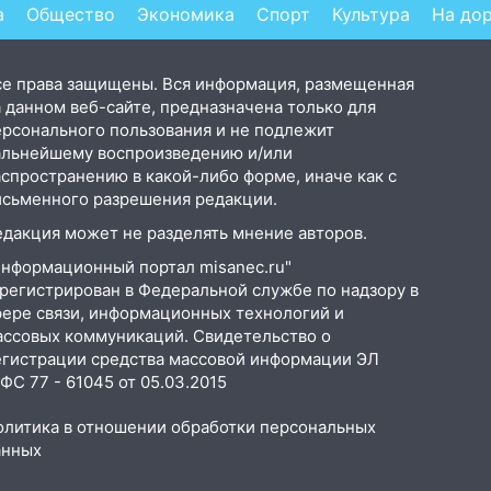
а
Общество
Экономика
Спорт
Культура
На до
се права защищены. Вся информация, размещенная
 данном веб-сайте, предназначена только для
ерсонального пользования и не подлежит
альнейшему воспроизведению и/или
аспространению в какой-либо форме, иначе как с
исьменного разрешения редакции.
едакция может не разделять мнение авторов.
Информационный портал misanec.ru"
арегистрирован в Федеральной службе по надзору в
фере связи, информационных технологий и
ассовых коммуникаций. Свидетельство о
егистрации средства массовой информации ЭЛ
С 77 - 61045 от 05.03.2015
олитика в отношении обработки персональных
анных