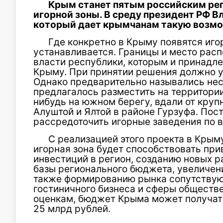
Крым станет пятым российским рег
игорной зоны. В среду президент РФ В
который дает крымчанам такую возм
Где конкретно в Крыму появятся иго
устанавливается. Границы и место рас
власти республики, которым и принадле
Крыму. При принятии решения должно 
Однако предварительно назывались нес
предлагалось разместить на территории
нибудь на южном берегу, вдали от круп
Алуштой и Ялтой в районе Гурзуфа. По
рассредоточить игорные заведения по 
С реализацией этого проекта в Кры
игорная зона будет способствовать пр
инвестиций в регион, созданию новых р
базы регионального бюджета, увеличени
также формированию рынка сопутствую
гостиничного бизнеса и сферы обществе
оценкам, бюджет Крыма может получать 
25 млрд рублей.