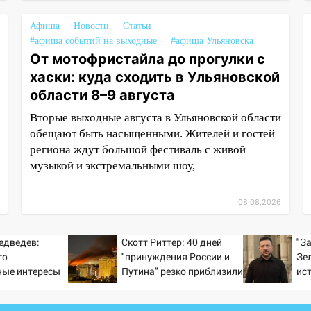
Афиша
Новости
Статьи
#афиша событий на выходные
#афиша Ульяновска
От мотофристайла до прогулки с
хаски: куда сходить в Ульяновской
области 8–9 августа
Вторые выходные августа в Ульяновской области
обещают быть насыщенными. Жителей и гостей
региона ждут большой фестиваль с живой
музыкой и экстремальными шоу,
08.08.2026
едведев:
Скотт Риттер: 40 дней
"З
го
"принуждения России и
Зе
ные интересы
Путина" резко приблизили
ис
крах режима Зеленского
но