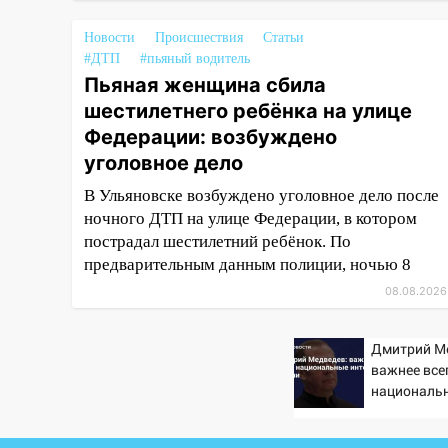
14:26
Жители Ульяновска сами
пытаются расчистить ливнёвки,
Новости
Происшествия
Статьи
не дождавшись
#ДТП
#пьяный водитель
коммунальщиков
Пьяная женщина сбила
шестилетнего ребёнка на улице
14:16
Шторм продолжает
Федерации: возбуждено
ломать город: на улице Любови
Шевцовой рухнул светофор
уголовное дело
14:14
Студента из Ульяновска
В Ульяновске возбуждено уголовное дело после
обманули мошенники под
ночного ДТП на улице Федерации, в котором
видом преподавателя
пострадал шестилетний ребёнок. По
предварительным данным полиции, ночью 8
14:12
Куда жаловаться
08.08.2026
ульяновцам на упавшее дерево
или затопленную улицу после
непогоды
Дмитрий М
важнее все
13:59
В Новом городе
националь
ураганным ветром сорвало
России
опалубку со строящегося дома