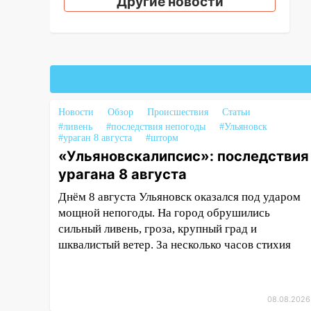
Другие новости
16:34
Из-за мощной непогоды в
Ульяновске отменили
фестиваль «Наше время»
16:17
Мелекесский район
первым в Ульяновской области
намолотил более 100 тысяч
Новости
Обзор
Происшествия
Статьи
тонн зерна
#ливень
#последствия непогоды
#Ульяновск
#ураган 8 августа
#шторм
15:17
В колледжи и техникумы
«Ульяновскалипсис»: последствия
Ульяновской области подали
урагана 8 августа
более 10 тысяч заявлений
Днём 8 августа Ульяновск оказался под ударом
15:04
Фоторепортаж с улиц
мощной непогоды. На город обрушились
Ульяновска после шторма:
сильный ливень, гроза, крупный град и
поваленные деревья и
шквалистый ветер. За несколько часов стихия
затопленные улицы
14:28
Ураган вырвал остановку
на улице Деева в Заволжье
08.08.2026