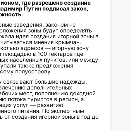
ионом, где разрешено создание
ладимир Путин подписал закон,
ожность.
рные заведения, законом не
положения зоны будут определять
жала идея создания игорной зоны в
учитываться мнения крымчан.
колько адресов — игорную зону
 площадью в 100 гектаров где-
ных населенных пунктов, или между
ступали также предложения
всему полуострову.
му связывают большие надежды:
ивлечению дополнительных
абочих мест, пополнению доходной
ю потока туристов в регион, а
щих услуг — развитию
нного питания. По экспертным
от создания игорной зоны в год до