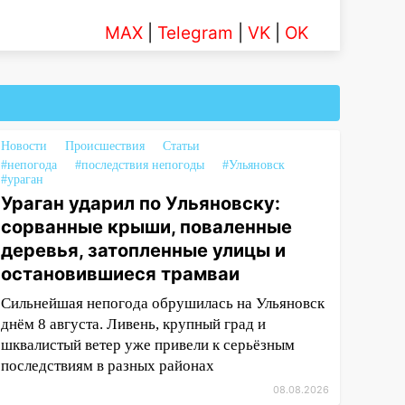
MAX
|
Telegram
|
VK
|
OK
Новости
Происшествия
Статьи
#непогода
#последствия непогоды
#Ульяновск
#ураган
Ураган ударил по Ульяновску:
сорванные крыши, поваленные
деревья, затопленные улицы и
остановившиеся трамваи
Сильнейшая непогода обрушилась на Ульяновск
днём 8 августа. Ливень, крупный град и
шквалистый ветер уже привели к серьёзным
последствиям в разных районах
08.08.2026