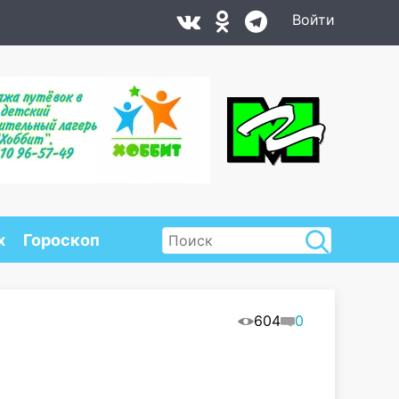
Войти
х
Гороскоп
604
0