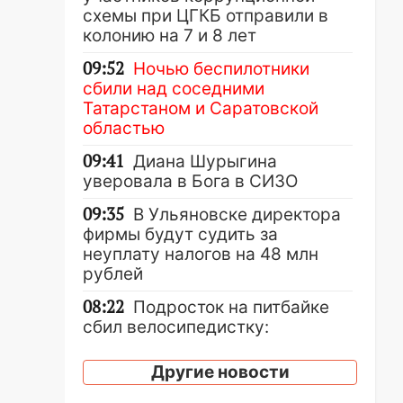
схемы при ЦГКБ отправили в
колонию на 7 и 8 лет
09:52
Ночью беспилотники
сбили над соседними
Татарстаном и Саратовской
областью
09:41
Диана Шурыгина
уверовала в Бога в СИЗО
09:35
В Ульяновске директора
фирмы будут судить за
неуплату налогов на 48 млн
рублей
08:22
Подросток на питбайке
сбил велосипедистку:
пострадали двое
Другие новости
07:20
Жара возвращается:
ожидается знойный и сухой