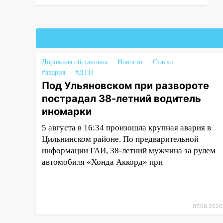
четверг
06:00
Под Ульяновском при
развороте пострадал 38-
летний водитель иномарки
Дорожная обстановка
Новости
Статьи
05:00
«Каждая пятая женщина
#авария
#ДТП
и каждый второй мужчина в
Под Ульяновском при развороте
мире сталкиваются с
пострадал 38-летний водитель
алопецией»: врач рассказал,
иномарки
чем может быть вызвано
облысение и как с этим
5 августа в 16:34 произошла крупная авария в
справиться
Цильнинском районе. По предварительной
03:30
информации ГАИ, 38-летний мужчина за рулем
Гороскоп на 7 августа:
пятница принесет прилив
автомобиля «Хонда Аккорд» при
творческой энергии и отличные
шансы исправить старые
ошибки
07.08.2026
06.08.2026