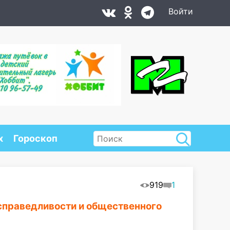
Войти
х
Гороскоп
919
1
праведливости и общественного