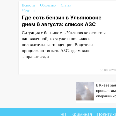
23:20
Прогноз погоды на 7
Новости
Общество
Статьи
августа в Ульяновской области
#бензин
20:04
Ульяновцев приглашают
Где есть бензин в Ульяновске
на забег, посвящённый Дню
днем 6 августа: список АЗС
воздушного флота России
Ситуация с бензином в Ульяновске остается
19:12
В Ульяновской области
напряженной, хотя уже и появились
руководителя частной
положительные тенденции. Водители
компании наказали за сокрытие
продолжают искать АЗС, где можно
прошлого своего сотрудник
заправиться, а
18:02
В Ульяновск едут звезды
баскетбола!
06.08.2026
17:08
Ульяновский областной
суд оставил в силе приговор
В Киеве за
провале ам
руководству
операции «
«УльяновскФармации» за
против Рос
махинации на 3,2 млн рублей
16:09
Ветераны легкой
ЧП
Криминал
Политик