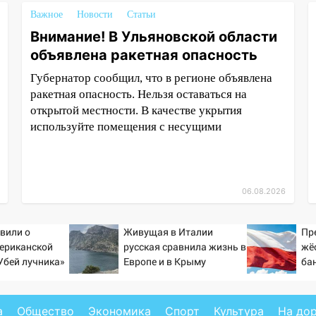
Важное
Новости
Статьи
Внимание! В Ульяновской области
объявлена ракетная опасность
Губернатор сообщил, что в регионе объявлена
ракетная опасность. Нельзя оставаться на
открытой местности. В качестве укрытия
используйте помещения с несущими
06.08.2026
явили о
Живущая в Италии
Пр
ериканской
русская сравнила жизнь в
жё
Убей лучника»
Европе и в Крыму
ба
сии
ид
а
Общество
Экономика
Спорт
Культура
На до