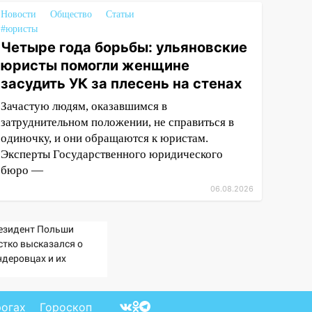
Новости
Общество
Статьи
#юристы
Четыре года борьбы: ульяновские
юристы помогли женщине
засудить УК за плесень на стенах
Зачастую людям, оказавшимся в
затруднительном положении, не справиться в
одиночку, и они обращаются к юристам.
Эксперты Государственного юридического
бюро —
06.08.2026
езидент Польши
стко высказался о
ндеровцах и их
еологии
рогах
Гороскоп