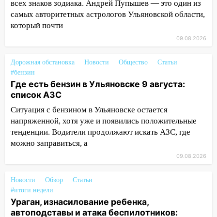
всех знаков зодиака. Андрей Пупышев — это один из
самых авторитетных астрологов Ульяновской области,
11:00
В Ульяновской области люди в
который почти
СНТ сидят без света
09.08.2026
10:13
Прокуратура подвела итоги
недели в Ульяновской области
Дорожная обстановка
Новости
Общество
Статьи
09:18
Из-за ливня заблокировано
#бензин
движение трамваев в Ульяновске
Где есть бензин в Ульяновске 9 августа:
список АЗС
09:15
Ураган, изнасилование ребенка,
Ситуация с бензином в Ульяновске остается
автоподставы и атака беспилотников:
напряженной, хотя уже и появились положительные
важные итоги прошедшей недели в
тенденции. Водители продолжают искать АЗС, где
Ульяновской области
можно заправиться, а
08:20
В Ульяновске восстановили
09.08.2026
трамвайную и троллейбусную
инфраструктуру после шторма.
Новости
Обзор
Статьи
08:19
Внимание! В Цильнинском районе
#итоги недели
пропал 67-летний мужчина
Ураган, изнасилование ребенка,
автоподставы и атака беспилотников: