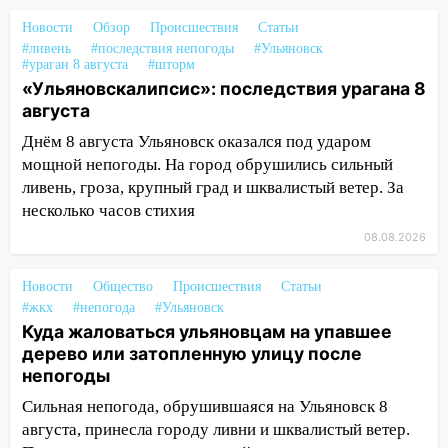
17:15
В Ульяновской области
Новости
Обзор
Происшествия
Статьи
ремонтируют девять мостов: один уже
#ливень
#последствия непогоды
#Ульяновск
готов, ещё два — почти завершены
#ураган 8 августа
#шторм
«Ульяновскалипсис»: последствия урагана 8
17:00
«Ульяновскалипсис»: последствия
августа
урагана 8 августа
Днём 8 августа Ульяновск оказался под ударом
16:38
Прогноз погоды в Ульяновской
мощной непогоды. На город обрушились сильный
области на 9 августа
ливень, гроза, крупный град и шквалистый ветер. За
несколько часов стихия
16:34
Из-за мощной непогоды в
08.08.2026
Ульяновске отменили фестиваль «Наше
время»
Новости
Общество
Происшествия
Статьи
16:17
Мелекесский район первым в
#жкх
#непогода
#Ульяновск
Ульяновской области намолотил более
Куда жаловаться ульяновцам на упавшее
100 тысяч тонн зерна
дерево или затопленную улицу после
непогоды
15:17
В колледжи и техникумы
Ульяновской области подали более 10
Сильная непогода, обрушившаяся на Ульяновск 8
тысяч заявлений
августа, принесла городу ливни и шквалистый ветер.