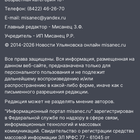
13:59
В Новом городе ураганным
Телефон: (8422) 46-26-70
ветром сорвало опалубку со
строящегося дома
E-mail: misanec@yandex.ru
Главный редактор - Мисанец З.Ф.
13:54
В мэрии Ульяновска рассказали,
как устраняют последствия мощного
Учредитель - ИП Мисанец Р.Р.
шторма
© 2014-2026 Новости Ульяновска онлайн
misanec.ru
13:49
Стихия продолжает крушить
Все права защищены. Вся информация, размещенная на
Ульяновск: дерево рухнуло на дом на
данном веб-сайте, предназначена только для
Орджоникидзе
персонального пользования и не подлежит
дальнейшему воспроизведению и/или
13:47
На Нижней Террасе мощным
распространению в какой-либо форме, иначе как с
ветром вырвало дерево с корнем
письменного разрешения редакции.
13:46
Сильный ветер сорвал крышу с
Редакция может не разделять мнение авторов.
СТО на проспекте Созидателей
"Информационный портал misanec.ru" зарегистрирован
13:35
Непогода продолжает бить по
в Федеральной службе по надзору в сфере связи,
транспорту: в Ульяновске трамвай
информационных технологий и массовых
сошёл с рельсов
коммуникаций. Свидетельство о регистрации средства
массовой информации ЭЛ №ФС 77 - 61045 от