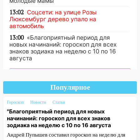
молодые мамы
13:02
Соцсети: на улице Розы
Люксембург дерево упало на
автомобиль
13:00
«Благоприятный период для
новых начинаний: гороскоп для всех
знаков зодиака на неделю с 10 по 16
августа
13:00
На проспекте Тюленева в
Другие новости
Ульяновске образовалось «море»
Популярное
12:57
В Ульяновской области ожидается
крупный град
Гороскоп
Новости
Статьи
12:11
Где есть бензин в Ульяновске 9
"Благоприятный период для новых
августа: список АЗС
начинаний: гороскоп для всех знаков
11:55
Соцсети: светофор упал на
зодиака на неделю с 10 по 16 августа
машину во время сильного ливня в
Андрей Пупышев составил гороскоп на неделю для
Ульяновске