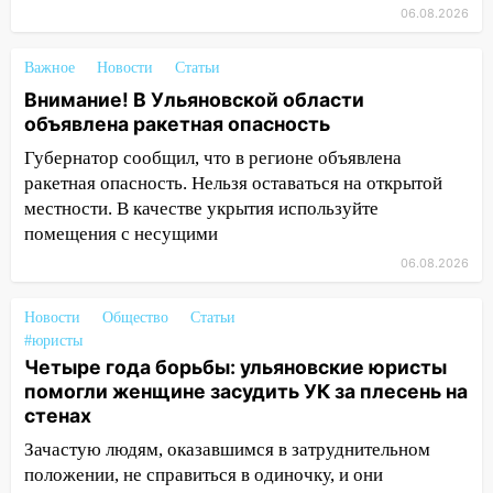
11:12
06.08.2026
Соцсети: на Рябикова автомобиль
врезался в забор
Важное
Новости
Статьи
10:27
Где есть бензин в Ульяновске
Внимание! В Ульяновской области
днем 6 августа: список АЗС
объявлена ракетная опасность
10:16
Внимание! В Ульяновской области
Губернатор сообщил, что в регионе объявлена
объявлена ракетная опасность
ракетная опасность. Нельзя оставаться на открытой
местности. В качестве укрытия используйте
10:00
В Старомайнском районе утонул
помещения с несущими
51-летний мужчина
06.08.2026
09:50
В Ульяновске черный коршун
застрял в тепловозе
Новости
Общество
Статьи
09:44
Ульяновские спасатели помогли
#юристы
Четыре года борьбы: ульяновские юристы
юному велосипедисту на улице
помогли женщине засудить УК за плесень на
Чернышевского
стенах
08:21
В Заволжском районе украли два
Зачастую людям, оказавшимся в затруднительном
велосипеда
положении, не справиться в одиночку, и они