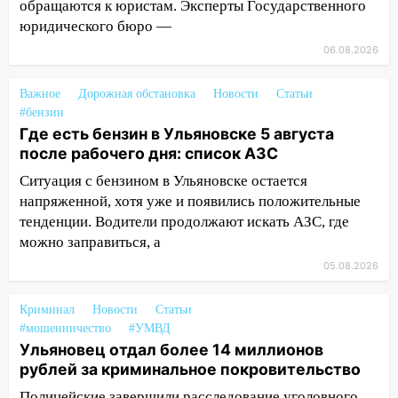
07:18
В Ульяновск идет
обращаются к юристам. Эксперты Государственного
тридцатиградусная жара: какая будет
юридического бюро —
погода в четверг
06.08.2026
06:00
Четыре года борьбы: ульяновские
юристы помогли женщине засудить УК
Важное
Дорожная обстановка
Новости
Статьи
за плесень на стенах
#бензин
Где есть бензин в Ульяновске 5 августа
05:00
Кому 6 августа звезды сулят
после рабочего дня: список АЗС
прибыль, а кому — испытания на
Ситуация с бензином в Ульяновске остается
прочность
напряженной, хотя уже и появились положительные
05.08.2026
тенденции. Водители продолжают искать АЗС, где
22:58
Соцсети: на проспекте Тюленева
можно заправиться, а
ДТП с мотоциклистом
05.08.2026
20:22
Мошенники обманули 92-летнюю
Криминал
жительницу Ульяновской области
Новости
Статьи
#мошенничество
#УМВД
19:14
Житель Ульяновской области
Ульяновец отдал более 14 миллионов
подвез троих незнакомцев на трассе и
рублей за криминальное покровительство
заработал уголовное дело
Полицейские завершили расследование уголовного