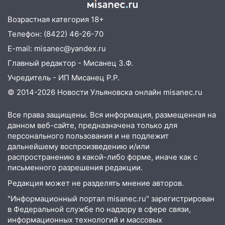
больницу
15:59
Ульяновец отдал более 14
Возрастная категория 18+
миллионов рублей за криминальное
Телефон: (8422) 46-26-70
покровительство
E-mail: misanec@yandex.ru
15:32
На «кольце» кроссовер сбил 18-
Главный редактор - Мисанец З.Ф.
летнего мопедиста
Учредитель - ИП Мисанец Р.Р.
15:00
В Ульяновске после тройного ДТП
© 2014-2026 Новости Ульяновска онлайн
misanec.ru
госпитализировали 25-летнего байкера
Все права защищены. Вся информация, размещенная на
14:32
На Ульяновскую область
данном веб-сайте, предназначена только для
надвигается жара
персонального пользования и не подлежит
дальнейшему воспроизведению и/или
14:08
Пешеход переходил по «зебре»:
распространению в какой-либо форме, иначе как с
подробности серьезной аварии на
письменного разрешения редакции.
Фруктовой
Редакция может не разделять мнение авторов.
13:30
В Димитровграде на улице
"Информационный портал misanec.ru" зарегистрирован
Трудовой горело здание
в Федеральной службе по надзору в сфере связи,
13:00
Водитель без прав врезался в
информационных технологий и массовых