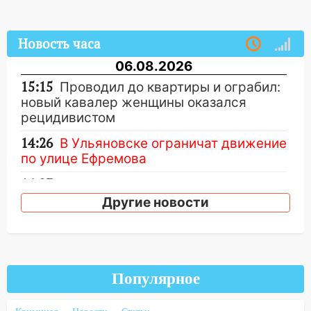
Новость часа
06.08.2026
15:15
Проводил до квартиры и ограбил:
новый кавалер женщины оказался
рецидивистом
14:26
В Ульяновске ограничат движение
по улице Ефремова
14:23
67% ульяновцев готовы
передумать увольняться, если им
Другие новости
повысят зарплату
14:01
Инсценировали ДТП и получили
более 4,6 миллиона рублей: перед
судом предстанет банда
Популярное
автоподставщиков