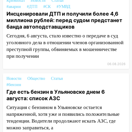
13:36
В Инзе произошел крупный пожар
Криминал
Новости
Статьи
#аварии
#ДТП
#СК
#УМВД
13:00
В суде защитили репутацию
Инсценировали ДТП и получили более 4,6
мужчины, которого необоснованно
миллиона рублей: перед судом предстанет
обвиняли в жестоком обращении с
банда автоподставщиков
животными
Сегодня, 6 августа, стало известно о передаче в суд
12:28
Миллион на «льготниках»: в
уголовного дела в отношении членов организованной
Ульяновской области перевозчик
преступной группы, обвиняемых в мошенничестве
провернул хитрую схему с чужими
при получении
проездными
06.08.2026
12:10
Ульяновский алиментщик накопил
120 тысяч долга
Новости
Общество
Статьи
#бензин
11:49
Снят режим «Ракетная
Где есть бензин в Ульяновске днем 6
опасность» на территории Ульяновской
августа: список АЗС
области
Ситуация с бензином в Ульяновске остается
11:30
Кабмин РФ разрешил до 1 июля
напряженной, хотя уже и появились положительные
2027 года импорт, выпуск и обращение
тенденции. Водители продолжают искать АЗС, где
бензина Евро 2, Евро 3, Евро 4
можно заправиться, а