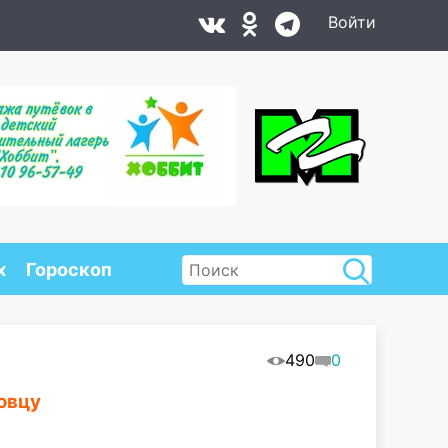
Войти
х
Гороскоп
490
0
овцу