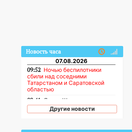
Новость часа
07.08.2026
09:52
Ночью беспилотники
сбили над соседними
Татарстаном и Саратовской
областью
09:41
Диана Шурыгина
уверовала в Бога в СИЗО
Другие новости
09:35
В Ульяновске директора
фирмы будут судить за
неуплату налогов на 48 млн