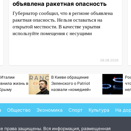
объявлена ракетная опасность
Губернатор сообщил, что в регионе объявлена
ракетная опасность. Нельзя оставаться на
открытой местности. В качестве укрытия
используйте помещения с несущими
06.08.2026
 Италии
В Киеве обращение
Ро
авнила жизнь в
Зеленского о Patriot
чт
 Крыму
назвали «комедией»
не
са
а
Общество
Экономика
Спорт
Культура
На до
се права защищены. Вся информация, размещенная