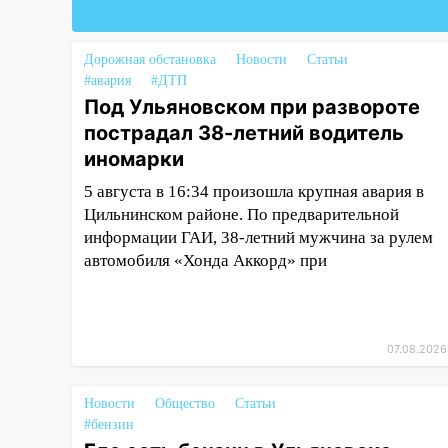
рублей
08:22
Подросток на питбайке
Дорожная обстановка
Новости
Статьи
сбил велосипедистку:
#авария
#ДТП
пострадали двое
Под Ульяновском при развороте
пострадал 38-летний водитель
07:20
Жара возвращается:
ожидается знойный и сухой
иномарки
четверг
5 августа в 16:34 произошла крупная авария в
06:00
Цильнинском районе. По предварительной
Под Ульяновском при
развороте пострадал 38-
информации ГАИ, 38-летний мужчина за рулем
летний водитель иномарки
автомобиля «Хонда Аккорд» при
05:00
«Каждая пятая женщина
и каждый второй мужчина в
мире сталкиваются с
07.08.2026
алопецией»: врач рассказал,
чем может быть вызвано
Новости
облысение и как с этим
Общество
Статьи
#бензин
справиться