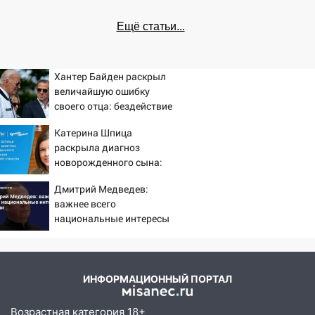
Ещё статьи...
Хантер Байден раскрыл
величайшую ошибку
своего отца: бездействие
против Трампа
Катерина Шпица
раскрыла диагноз
новорожденного сына:
больше молчать нет
Дмитрий Медведев:
смысла
важнее всего
национальные интересы
России
ИНФОРМАЦИОННЫЙ ПОРТАЛ
Возрастная категория 18+