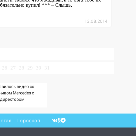
бязательно купил! *** – Слышь,
13.08.2014
26
27
28
29
30
31
явилось видео со
рывом Mercedes с
ндиректором
ралдронзавода» на
але
рогах
Гороскоп