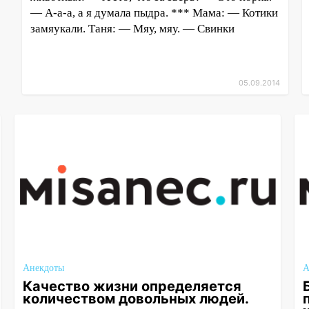
— А-а-а, а я думала пыдра. *** Мама: — Котики
замяукали. Таня: — Мяу, мяу. — Свинки
05.09.2014
Анекдоты
А
Качество жизни определяется
количеством довольных людей.