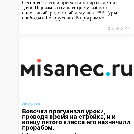
22:58
Соцсети: на проспекте
Сегодня с женой приехали забирать детей с
дачи. Первым к нам навстречу выбежал
Тюленева ДТП с
счастливый, радостный дедушка. *** Туры
мотоциклистом
свободы в Белоруссию. В программе —
20:22
Мошенники обманули 92-
03.09.2014
летнюю жительницу
Ульяновской области
19:14
Житель Ульяновской
области подвез троих
незнакомцев на трассе и
заработал уголовное дело
18:14
Прогноз погоды на 6
августа в Ульяновской области
18:00
Мотофристайл, рок и
Анекдоты
силовой экстрим: в Ульяновске
Вовочка прогуливал уроки,
пройдет большой фестиваль
проводя время на стройке, и к
«Наше время»
концу пятого класса его назначили
прорабом.
17:30
Где есть бензин в