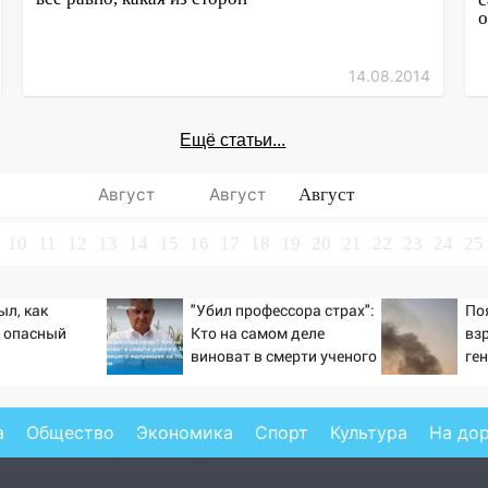
о
14.08.2014
Ещё статьи...
Август
Август
Август
10
11
12
13
14
15
16
17
18
19
20
21
22
23
24
25
ыл, как
"Убил профессора страх":
По
 опасный
Кто на самом деле
вз
виноват в смерти ученого
ге
Зезина, остановившего
«У
мальчишек на поле с
Ур
горохом
а
Общество
Экономика
Спорт
Культура
На до