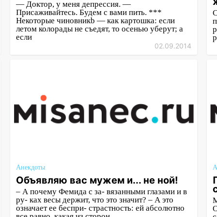
— Доктор, у меня депрессия. —
Присаживайтесь. Будем с вами пить. ***
С
Некоторые чиновникb — как картошка: если
п
летом колорады не съедят, то осенью уберут; а
р
если
р
02.09.2014
Анекдоты
А
Объявляю вас мужем и... не ной!
– А почему Фемида с за- вязанными глазами и в
ру- ках весы держит, что это значит? – А это
М
означает ее беспри- страстность: ей абсолютно
О
все равно, какая из сторон
с