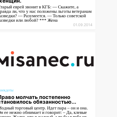
женщин.
тарый еврей звонит в КГБ: — Скажите, а
равда ли, что у нас положены льготы ветеранам
азведки? — Разумеется. — Только советской
азведки или любой? *** Жена
01.09.2014
некдоты
Право молчать постепенно
становилось обязанностью...
одный торговый центр. Идет пара – он и она.
н ее нежно обнимает и говорит: – Да, клевые
апоги. Жалко, что я жадный, а то бы я тебе их