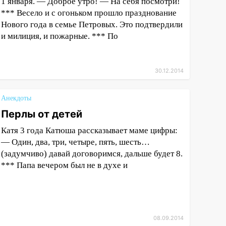
1 января. — Доброе утро! — На себя посмотри!
*** Весело и с огоньком прошло празднование
Нового года в семье Петровых. Это подтвердили
и милиция, и пожарные. *** По
30.12.2014
Анекдоты
Перлы от детей
Катя 3 года Катюша рассказывает маме цифры:
— Один, два, три, четыре, пять, шесть…
(задумчиво) давай договоримся, дальше будет 8.
*** Папа вечером был не в духе и
08.09.2014