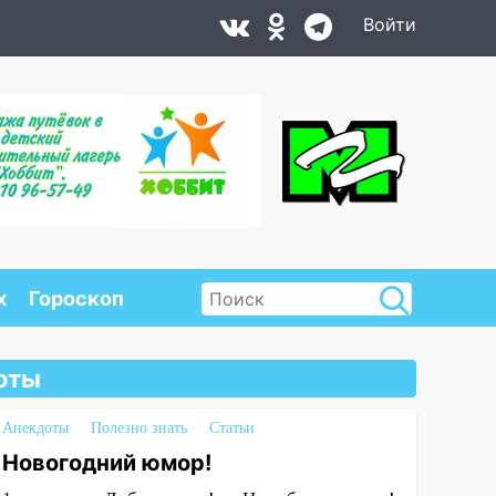
Войти
х
Гороскоп
оты
Анекдоты
Полезно знать
Статьи
Новогодний юмор!