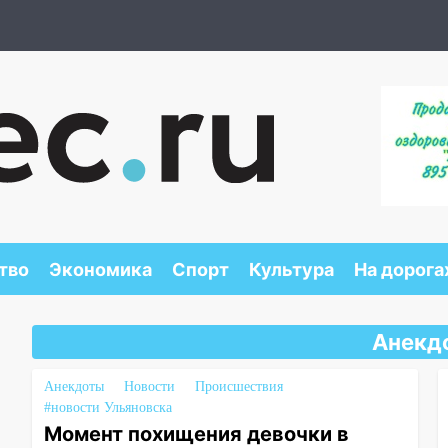
тво
Экономика
Спорт
Культура
На дорога
Анекд
Анекдоты
Новости
Происшествия
#новости Ульяновска
Момент похищения девочки в