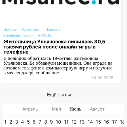
Важное
Криминал
Новости
#мошенничество
#УМВД
Жительница Ульяновска лишилась 30,5
тысячи рублей после онлайн-игры в
телефоне
В полицию обратилась 19-летняя жительница
Ульяновска. Её обманули мошенники. Она играла на
сотовом телефоне в компьютерную игру и получила
в мессенджере сообщение
04.06.2026
Ещё статьи...
Апрель
Май
Июнь
Август
1
2
3
4
5
6
7
8
9
10
11
12
13
14
15
16
17
18