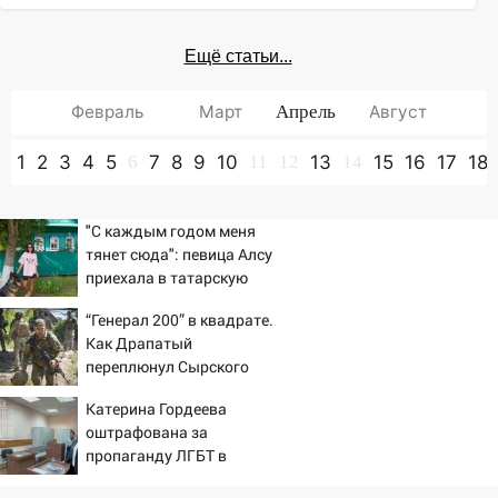
Ещё статьи...
Февраль
Март
Апрель
Август
1
2
3
4
5
6
7
8
9
10
11
12
13
14
15
16
17
18
"С каждым годом меня
тянет сюда": певица Алсу
приехала в татарскую
деревню, где прошло ее
“Генерал 200” в квадрате.
детство 07/08/2026 –
Как Драпатый
Новости
переплюнул Сырского
Катерина Гордеева
оштрафована за
пропаганду ЛГБТ в
интернете - Новости на