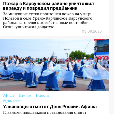
Пожар в Карсунском районе уничтожил
веранду и повредил предбанник
За минувшие сутки произошел пожар на улице
Полевой в селе Урено-Карлинское Карсунского
района: загорелись хозяйственные постройки.
Огонь уничтожил дощатую
03.06.2026
Афиша
Важное
Новости
#день россии
Ульяновцы отметят День России. Афиша
Главными площадками празднования станут