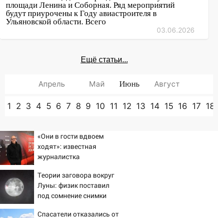
площади Ленина и Соборная. Ряд мероприятий
будут приурочены к Году авиастроителя в
Ульяновской области. Всего
03.06.2026
Ещё статьи...
Апрель
Май
Июнь
Август
1
2
3
4
5
6
7
8
9
10
11
12
13
14
15
16
17
18
«Они в гости вдвоем
ходят»: известная
журналистка
подтвердила роман
Теории заговора вокруг
Бондарчука и Исаковой
Луны: физик поставил
под сомнение снимки
NASA
Спасатели отказались от