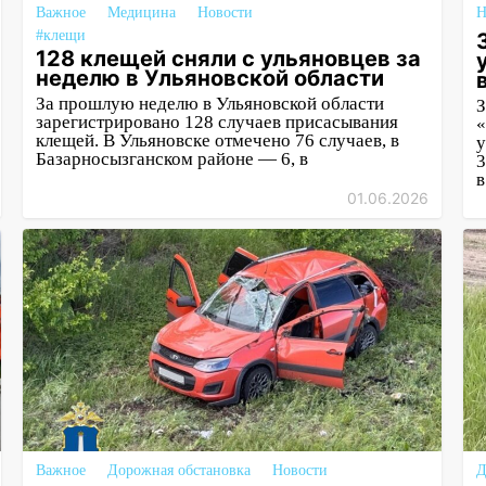
Важное
Медицина
Новости
Н
#клещи
128 клещей сняли с ульяновцев за
неделю в Ульяновской области
За прошлую неделю в Ульяновской области
зарегистрировано 128 случаев присасывания
«
клещей. В Ульяновске отмечено 76 случаев, в
у
Базарносызганском районе — 6, в
3
в
01.06.2026
Важное
Дорожная обстановка
Новости
Д