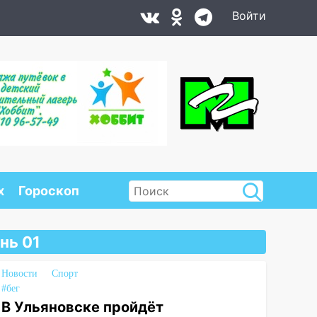
Войти
х
Гороскоп
нь 01
Новости
Спорт
#бег
В Ульяновске пройдёт