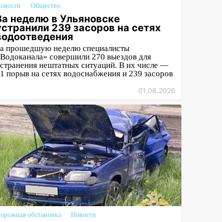
овости
Общество
За неделю в Ульяновске
устранили 239 засоров на сетях
водоотведения
За прошедшую неделю специалисты
Водоканала» совершили 270 выездов для
странения нештатных ситуаций. В их числе —
1 порыв на сетях водоснабжения и 239 засоров
01.06.2026
орожная обстановка
Новости