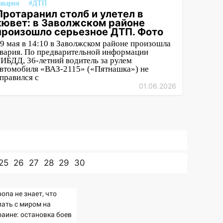
авария
#ДТП
Протаранил столб и улетел в
кювет: в Заволжском районе
произошло серьезное ДТП. Фото
9 мая в 14:10 в Заволжском районе произошла
вария. По предварительной информации
ИБДД, 36-летний водитель за рулем
втомобиля «ВАЗ-2115» («Пятнашка») не
правился с
01.06.2026
25
26
27
28
29
30
опа не знает, что
лать с миром на
раине: остановка боев