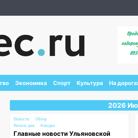
тво
Экономика
Спорт
Культура
На дорога
2026 Ию
Новости
Обзор
#итоги дня
#сводка
Главные новости Ульяновской