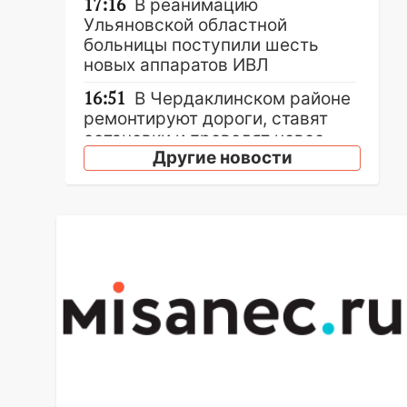
17:16
В реанимацию
Ульяновской областной
больницы поступили шесть
новых аппаратов ИВЛ
16:51
В Чердаклинском районе
ремонтируют дороги, ставят
остановки и проводят новое
Другие новости
освещение
16:35
В Ульяновске установили
ещё девять бункеров для
крупногабаритного мусора
16:26
В Ульяновске бесплатно
покажут матч «Волги» под
открытым небом
16:12
В Ульяновском
госуниверситете разработают
отечественный прибор для
цифровой ПЦР