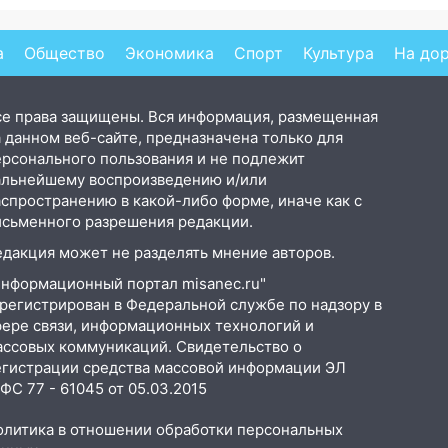
й
гр
а
Общество
Экономика
Спорт
Культура
На до
се права защищены. Вся информация, размещенная
 данном веб-сайте, предназначена только для
ерсонального пользования и не подлежит
альнейшему воспроизведению и/или
аспространению в какой-либо форме, иначе как с
исьменного разрешения редакции.
едакция может не разделять мнение авторов.
Информационный портал misanec.ru"
арегистрирован в Федеральной службе по надзору в
фере связи, информационных технологий и
ассовых коммуникаций. Свидетельство о
егистрации средства массовой информации ЭЛ
С 77 - 61045 от 05.03.2015
олитика в отношении обработки персональных