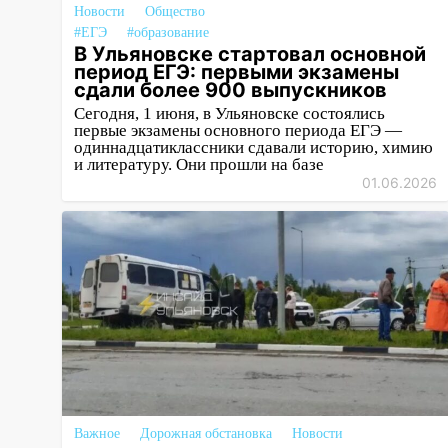
Новости
Общество
15:47
Ульяновцы могут
#ЕГЭ
#образование
вернуть деньги за абонементы
В Ульяновске стартовал основной
период ЕГЭ: первыми экзамены
закрывшегося фитнес-клуба
сдали более 900 выпускников
«Рекорд-Fitness»
Сегодня, 1 июня, в Ульяновске состоялись
15:34
После вмешательства
первые экзамены основного периода ЕГЭ —
одиннадцатиклассники сдавали историю, химию
прокуратуры в селах
и литературу. Они прошли на базе
Ульяновской области привели
01.06.2026
в порядок детские площадки
15:27
Прокуратура проверяет
капремонт школы в селе
Кивать
15:08
В Кузоватово после
прокурорской проверки
обновили разметку на
пешеходных переходах
14:40
На проспекте Гая в
Важное
Дорожная обстановка
Новости
Ульяновске запретили