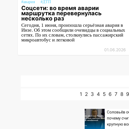
#авария
#ДТП
остановку автомобилей на 50-
Соцсети: во время аварии
метровом участке
маршрутка перевернулась
несколько раз
14:22
В Новом городе 8 августа
Сегодня, 1 июня, произошла серьёзная авария в
пройдет большой фестиваль
Инзе. Об этом сообщили очевидцы в социальных
«Наше время» с
сетях. По их словам, столкнулись пассажирский
мотофристайлом и концертом
микроавтобус и легковой
«Мураками»
01.06.2026
14:04
Жару смоет ливнями:
прогноз погоды в Ульяновской
области на выходные 8-9
августа
13:30
В Ульяновске
транспортные
1
2
3
4
5
6
7
8
полицейские проведут акцию
«Час пассажира»
Соловьёв о
13:20
В Ульяновске за один
почему счи
день обокрали женщину на
крупную во