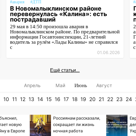
#авария
#ДТП
#
В Новомалыклинском районе
перевернулась «Калина»: есть
пострадавший
29 мая в 14:50 произошла авария в
2
Новомалыклинском районе. По предварительной
а
информации Госавтоинспекции, 21-летний
Г
водитель за рулём «Лады Калины» не справился
а
с
с
01.06.2026
Ещё статьи...
Апрель
Май
Июнь
Август
9
10
11
12
13
14
15
16
17
18
19
20
21
22
23
24
бъяснил,
Россиянам рассказали,
Евр
тает новую
сокращает ли жизнь
де
йну в Европе
ночная работа
Ук