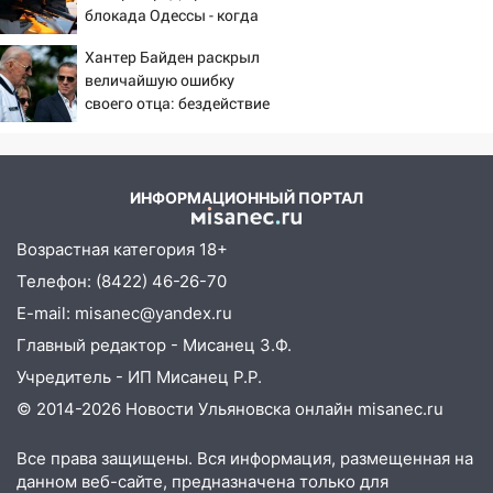
блокада Одессы - когда
же в командовании ВМФ
Хантер Байден раскрыл
России за это полетят
величайшую ошибку
головы?
своего отца: бездействие
против Трампа
ИНФОРМАЦИОННЫЙ ПОРТАЛ
Возрастная категория 18+
Телефон: (8422) 46-26-70
E-mail: misanec@yandex.ru
Главный редактор - Мисанец З.Ф.
Учредитель - ИП Мисанец Р.Р.
© 2014-2026 Новости Ульяновска онлайн
misanec.ru
Все права защищены. Вся информация, размещенная на
данном веб-сайте, предназначена только для