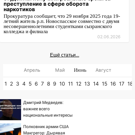
преступление в сфере оборота
наркотиков
Прокуратура сообщает, что 29 ноября 2025 года 19-
летний житель р.п. Новоспасское совместно с двумя
несовершеннолетними студентками сызранского
колледжа и филиала
02.06.2026
Ещё статьи...
Апрель
Май
Июнь
Август
1
2
3
4
5
6
7
8
9
10
11
12
13
14
15
16
17
18
Дмитрий Медведев:
важнее всего
национальные интересы
России
Полковник армии США
Макгрегор: Дырявая