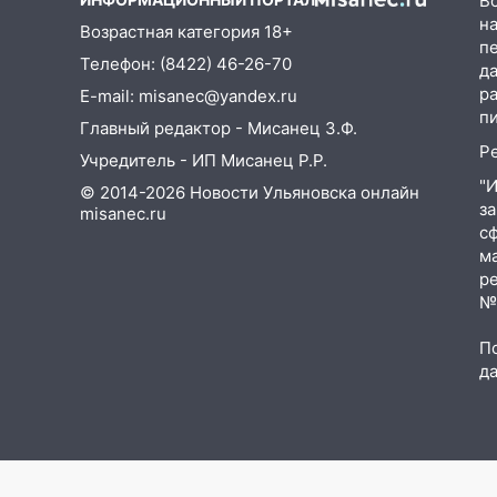
В
Ульяновской области на 9
на
Возрастная категория 18+
августа
п
Телефон: (8422) 46-26-70
д
16:34
Из-за мощной непогоды в
р
E-mail: misanec@yandex.ru
Ульяновске отменили
п
Главный редактор - Мисанец З.Ф.
фестиваль «Наше время»
Р
Учредитель - ИП Мисанец Р.Р.
16:17
Мелекесский район
"
© 2014-2026 Новости Ульяновска онлайн
первым в Ульяновской области
з
misanec.ru
намолотил более 100 тысяч
с
тонн зерна
м
р
15:17
В колледжи и техникумы
№Ф
Ульяновской области подали
более 10 тысяч заявлений
П
д
15:04
Фоторепортаж с улиц
Ульяновска после шторма:
поваленные деревья и
затопленные улицы