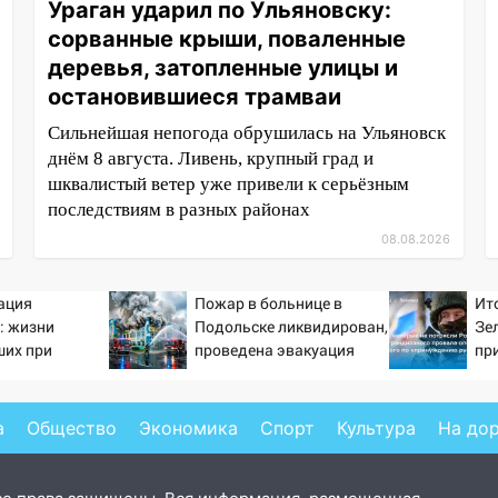
Ураган ударил по Ульяновску:
сорванные крыши, поваленные
деревья, затопленные улицы и
остановившиеся трамваи
Сильнейшая непогода обрушилась на Ульяновск
днём 8 августа. Ливень, крупный град и
шквалистый ветер уже привели к серьёзным
последствиям в разных районах
08.08.2026
ация
Пожар в больнице в
Ит
: жизни
Подольске ликвидирован,
Зе
ших при
проведена эвакуация
пр
фта ничто не
от
ра
Ук
а
Общество
Экономика
Спорт
Культура
На до
Ко