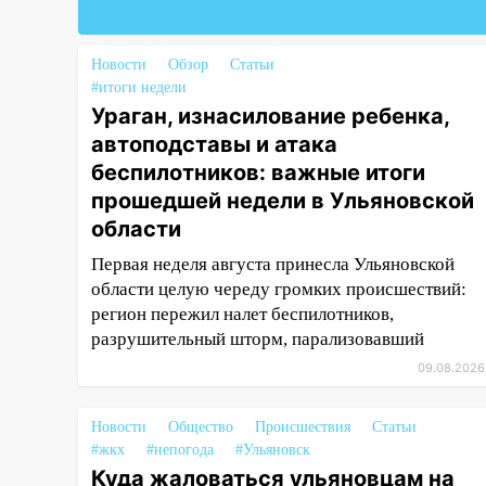
восстановили трамвайную и
троллейбусную
инфраструктуру после шторма.
Новости
Обзор
Статьи
#итоги недели
08:19
Внимание! В
Ураган, изнасилование ребенка,
Цильнинском районе пропал
автоподставы и атака
67-летний мужчина
беспилотников: важные итоги
08:11
На Ульяновск снова
прошедшей недели в Ульяновской
надвигается непогода
области
07:30
Евро-3 вместо Евро-5:
Первая неделя августа принесла Ульяновской
что означают классы бензина и
области целую череду громких происшествий:
можно ли заливать «старое»
регион пережил налет беспилотников,
топливо в современные
разрушительный шторм, парализовавший
автомобили
09.08.2026
06:30
Какая погода будет в
Ульяновской области днем 9
Новости
Общество
Происшествия
Статьи
августа
#жкх
#непогода
#Ульяновск
Куда жаловаться ульяновцам на
05:05
День, когда всё может