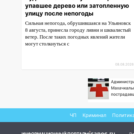
упавшее дерево или затопленную
измениться: гороскоп на 9
августа — три знака получат
улицу после непогоды
шанс, который нельзя упустить
Сильная непогода, обрушившаяся на Ульяновск
08.08.2026
8 августа, принесла городу ливни и шквалистый
20:10
Во время урагана в
ветер. После таких погодных явлений жители
Ульяновске на Волге
могут столкнуться с
перевернулась лодка
19:55
В Ульяновске упавшее
08.08.2026
дерево заблокировало в
машине двух женщин
Администр
17:15
В Ульяновской области
Махачкалы
ремонтируют девять мостов:
пострадав
один уже готов, ещё два —
падении ли
почти завершены
угрожает
ЧП
Криминал
Политик
17:00
«Ульяновскалипсис»:
последствия урагана 8 августа
16:38
Прогноз погоды в
ИНФОРМАЦИОННЫЙ ПОРТАЛ