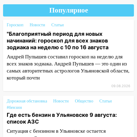
09:18
Из-за ливня заблокировано
Популярное
движение трамваев в Ульяновске
Гороскоп
Новости
Статьи
09:15
Ураган, изнасилование ребенка,
автоподставы и атака беспилотников:
"Благоприятный период для новых
важные итоги прошедшей недели в
начинаний: гороскоп для всех знаков
Ульяновской области
зодиака на неделю с 10 по 16 августа
Андрей Пупышев составил гороскоп на неделю для
08:20
В Ульяновске восстановили
всех знаков зодиака. Андрей Пупышев — это один из
трамвайную и троллейбусную
самых авторитетных астрологов Ульяновской области,
инфраструктуру после шторма.
который почти
08:19
Внимание! В Цильнинском районе
09.08.2026
пропал 67-летний мужчина
08:11
На Ульяновск снова надвигается
Дорожная обстановка
Новости
Общество
Статьи
непогода
#бензин
Где есть бензин в Ульяновске 9 августа:
07:30
Евро-3 вместо Евро-5: что
список АЗС
означают классы бензина и можно ли
Ситуация с бензином в Ульяновске остается
заливать «старое» топливо в