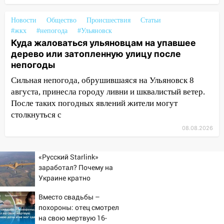
14:26
Жители Ульяновска сами
Новости
Общество
Происшествия
Статьи
пытаются расчистить ливнёвки, не
#жкх
#непогода
#Ульяновск
дождавшись коммунальщиков
Куда жаловаться ульяновцам на упавшее
дерево или затопленную улицу после
14:16
Шторм продолжает ломать город:
непогоды
на улице Любови Шевцовой рухнул
светофор
Сильная непогода, обрушившаяся на Ульяновск 8
августа, принесла городу ливни и шквалистый ветер.
14:14
Студента из Ульяновска обманули
После таких погодных явлений жители могут
мошенники под видом преподавателя
столкнуться с
14:12
Куда жаловаться ульяновцам на
08.08.2026
упавшее дерево или затопленную улицу
после непогоды
«Русский Starlink»
13:59
заработал? Почему на
В Новом городе ураганным
Украине кратно
ветром сорвало опалубку со
увеличилась точность
строящегося дома
Вместо свадьбы –
попаданий по объектам
13:54
похороны: отец смотрел
В мэрии Ульяновска рассказали,
ВСУ
на свою мертвую 16-
как устраняют последствия мощного