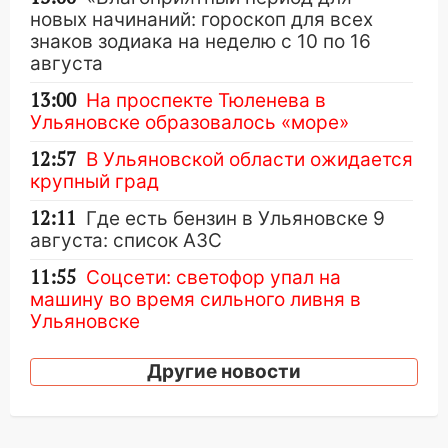
новых начинаний: гороскоп для всех
знаков зодиака на неделю с 10 по 16
августа
13:00
На проспекте Тюленева в
Ульяновске образовалось «море»
12:57
В Ульяновской области ожидается
крупный град
12:11
Где есть бензин в Ульяновске 9
августа: список АЗС
11:55
Соцсети: светофор упал на
машину во время сильного ливня в
Ульяновске
11:00
В Ульяновской области люди в
Другие новости
СНТ сидят без света
10:13
Прокуратура подвела итоги
недели в Ульяновской области