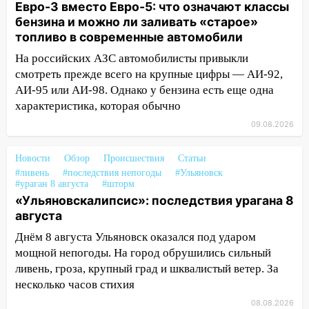
урагана 8 августа
Евро-3 вместо Евро-5: что означают классы
бензина и можно ли заливать «старое»
16:38
Прогноз погоды в Ульяновской
топливо в современные автомобили
области на 9 августа
На российских АЗС автомобилисты привыкли
16:34
Из-за мощной непогоды в
смотреть прежде всего на крупные цифры — АИ-92,
Ульяновске отменили фестиваль «Наше
АИ-95 или АИ-98. Однако у бензина есть еще одна
время»
характеристика, которая обычно
16:17
Мелекесский район первым в
09.08.2026
Ульяновской области намолотил более
100 тысяч тонн зерна
Новости
Обзор
Происшествия
Статьи
#ливень
#последствия непогоды
#Ульяновск
15:17
В колледжи и техникумы
#ураган 8 августа
#шторм
Ульяновской области подали более 10
«Ульяновскалипсис»: последствия урагана 8
тысяч заявлений
августа
15:04
Фоторепортаж с улиц Ульяновска
Днём 8 августа Ульяновск оказался под ударом
после шторма: поваленные деревья и
мощной непогоды. На город обрушились сильный
затопленные улицы
ливень, гроза, крупный град и шквалистый ветер. За
несколько часов стихия
14:28
Ураган вырвал остановку на улице
08.08.2026
Деева в Заволжье