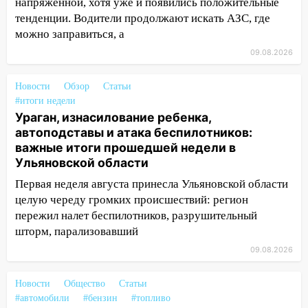
напряженной, хотя уже и появились положительные
современные автомобили
тенденции. Водители продолжают искать АЗС, где
06:30
Какая погода будет в Ульяновской
можно заправиться, а
области днем 9 августа
09.08.2026
05:05
День, когда всё может
измениться: гороскоп на 9 августа —
Новости
Обзор
Статьи
три знака получат шанс, который нельзя
#итоги недели
упустить
Ураган, изнасилование ребенка,
автоподставы и атака беспилотников:
08.08.2026
важные итоги прошедшей недели в
20:10
Во время урагана в Ульяновске на
Ульяновской области
Волге перевернулась лодка
Первая неделя августа принесла Ульяновской области
19:55
В Ульяновске упавшее дерево
целую череду громких происшествий: регион
заблокировало в машине двух женщин
пережил налет беспилотников, разрушительный
шторм, парализовавший
17:15
В Ульяновской области
09.08.2026
ремонтируют девять мостов: один уже
готов, ещё два — почти завершены
Новости
Общество
Статьи
17:00
«Ульяновскалипсис»: последствия
#автомобили
#бензин
#топливо