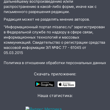
дальнейшему воспроизведению и/или
13:15
Трижды «брал в долг» без спроса:
распространению в какой-либо форме, иначе как с
житель Вешкаймского района похитил у
письменного разрешения редакции.
знакомого 191 тысячу рублей
Редакция может не разделять мнение авторов.
13:14
Ураган оторвал светофор на
"Информационный портал misanec.ru" зарегистрирован
проспекте Филатова в Ульяновске
в Федеральной службе по надзору в сфере связи,
информационных технологий и массовых
13:12
Дерево пробило крышу дома на
коммуникаций. Свидетельство о регистрации средства
Новгородской в Ульяновске и рухнуло
массовой информации ЭЛ №ФС 77 - 61045 от
на электрощит
05.03.2015
13:10
В Заволжском районе дерево
Политика в отношении обработки персональных данных
упало во дворе
13:08
Скачать приложение:
Ураган ударил по Ульяновску:
сорванные крыши, поваленные деревья,
затопленные улицы и остановившиеся
трамваи
Наша статистика:
12:17
Ульяновск накрыл крупный град:
после ливня город снова уходит под