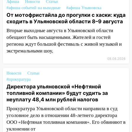
Афиша
Новости
Статьи
11:16
В Ульяновске ищут 37-летнего
#афиша событий на выходные
#афиша Ульяновска
мужчину, пропавшего ещё 19 июля
От мотофристайла до прогулки с хаски: куда
сходить в Ульяновской области 8–9 августа
10:30
От мотофристайла до прогулки с
хаски: куда сходить в Ульяновской
Вторые выходные августа в Ульяновской области
области 8–9 августа
обещают быть насыщенными. Жителей и гостей
региона ждут большой фестиваль с живой музыкой и
10:11
Директора ульяновской
экстремальными шоу,
«Нефтяной топливной компании» будут
судить за неуплату 48,4 млн рублей
08.08.2026
налогов
Новости
Статьи
09:28
Дети на дорогах: пострадали
#прокуратура
велосипедисты, мотоциклисты и
Директора ульяновской «Нефтяной
пешеходы. Обзор крупных аварий в
топливной компании» будут судить за
Ульяновской области
неуплату 48,4 млн рублей налогов
08:30
Поджог со свечой, 16 сгоревших
Прокуратура Ульяновской области направила в суд
домов и выстрел за водку
уголовное дело в отношении 48-летнего директора
ООО «Нефтяная топливная компания». Его обвиняют в
07:50
Какая погоды будет днем 8
уклонении от
августа