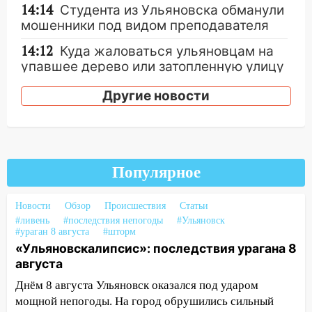
14:14
Студента из Ульяновска обманули
мошенники под видом преподавателя
14:12
Куда жаловаться ульяновцам на
упавшее дерево или затопленную улицу
после непогоды
Другие новости
13:59
В Новом городе ураганным
ветром сорвало опалубку со
строящегося дома
13:54
В мэрии Ульяновска рассказали,
Популярное
как устраняют последствия мощного
шторма
Новости
Обзор
Происшествия
Статьи
13:49
Стихия продолжает крушить
#ливень
#последствия непогоды
#Ульяновск
#ураган 8 августа
#шторм
Ульяновск: дерево рухнуло на дом на
«Ульяновскалипсис»: последствия урагана 8
Орджоникидзе
августа
13:47
На Нижней Террасе мощным
Днём 8 августа Ульяновск оказался под ударом
ветром вырвало дерево с корнем
мощной непогоды. На город обрушились сильный