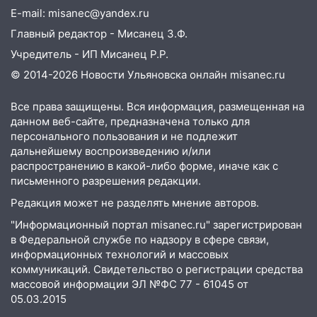
празднованию Дня сотрудника органов
E-mail: misanec@yandex.ru
следствия Российской Федерации
Главный редактор - Мисанец З.Ф.
19:30
Ульяновцев приглашают
Учредитель - ИП Мисанец Р.Р.
поддержать «Симбирскую чебурашку»
на фестивале «ФормАРТ»
© 2014-2026 Новости Ульяновска онлайн
misanec.ru
18:11
Ульяновская область стала
Все права защищены. Вся информация, размещенная на
пилотным регионом проекта
данном веб-сайте, предназначена только для
«Культурное долголетие»
персонального пользования и не подлежит
дальнейшему воспроизведению и/или
17:23
Прогноз погоды в Ульяновской
распространению в какой-либо форме, иначе как с
области на 8 августа
письменного разрешения редакции.
17:16
В реанимацию Ульяновской
Редакция может не разделять мнение авторов.
областной больницы поступили шесть
"Информационный портал misanec.ru" зарегистрирован
новых аппаратов ИВЛ
в Федеральной службе по надзору в сфере связи,
16:51
информационных технологий и массовых
В Чердаклинском районе
коммуникаций. Свидетельство о регистрации средства
ремонтируют дороги, ставят остановки
массовой информации ЭЛ №ФС 77 - 61045 от
и проводят новое освещение
05.03.2015
16:35
В Ульяновске установили ещё