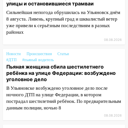
Новгородской в Ульяновске и рухнуло
улицы и остановившиеся трамваи
на электрощит
Сильнейшая непогода обрушилась на Ульяновск днём
13:10
В Заволжском районе дерево
8 августа. Ливень, крупный град и шквалистый ветер
упало во дворе
уже привели к серьёзным последствиям в разных
районах
13:08
Ураган ударил по Ульяновску:
сорванные крыши, поваленные деревья,
08.08.2026
затопленные улицы и остановившиеся
трамваи
Новости
Происшествия
Статьи
#ДТП
#пьяный водитель
12:17
Ульяновск накрыл крупный град:
Пьяная женщина сбила шестилетнего
после ливня город снова уходит под
ребёнка на улице Федерации: возбуждено
воду
уголовное дело
12:12
Прокуратура взяла на контроль
В Ульяновске возбуждено уголовное дело после
ДТП с шестилетним ребёнком на улице
ночного ДТП на улице Федерации, в котором
Федерации
пострадал шестилетний ребёнок. По предварительным
данным полиции, ночью 8
12:01
Пьяная женщина сбила
шестилетнего ребёнка на улице
08.08.2026
Федерации: возбуждено уголовное дело