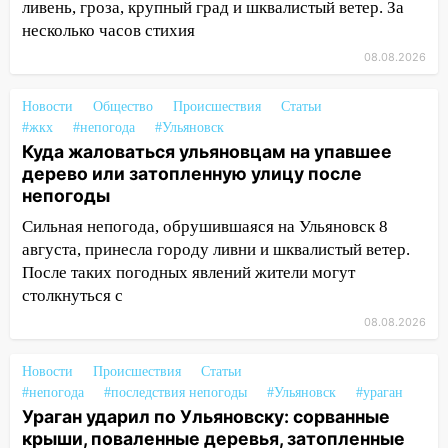
13:46
Сильный ветер сорвал крышу с
ливень, гроза, крупный град и шквалистый ветер. За
СТО на проспекте Созидателей
несколько часов стихия
08.08.2026
13:35
Непогода продолжает бить по
транспорту: в Ульяновске трамвай
Новости
Общество
Происшествия
Статьи
сошёл с рельсов
#жкх
#непогода
#Ульяновск
13:22
Упавшие деревья перекрыли
Куда жаловаться ульяновцам на упавшее
дороги в Ульяновске: фото
дерево или затопленную улицу после
непогоды
13:17
Непогода в Ульяновске не
Сильная непогода, обрушившаяся на Ульяновск 8
закончится сегодня: сильные ливни
августа, принесла городу ливни и шквалистый ветер.
сохранятся 9 августа
После таких погодных явлений жители могут
13:15
Трижды «брал в долг» без спроса:
столкнуться с
житель Вешкаймского района похитил у
08.08.2026
знакомого 191 тысячу рублей
13:14
Ураган оторвал светофор на
Новости
Происшествия
Статьи
проспекте Филатова в Ульяновске
#непогода
#последствия непогоды
#Ульяновск
#ураган
Ураган ударил по Ульяновску: сорванные
13:12
Дерево пробило крышу дома на
крыши, поваленные деревья, затопленные