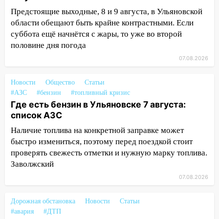
Предстоящие выходные, 8 и 9 августа, в Ульяновской
12:34
На Ульяновскую область
области обещают быть крайне контрастными. Если
надвигается сильнейшая непогода: град
суббота ещё начнётся с жары, то уже во второй
и шквал до 27 м/с
половине дня погода
12:31
Ульяновец хотел купить иномарку
07.08.2026
из Европы и потерял 760 тысяч рублей
12:20
В Чердаклинском районе
Новости
Общество
Статьи
столкнулись «Лада» и Chevrolet:
#АЗС
#бензин
#топливный кризис
пострадал 14-летний подросток
Где есть бензин в Ульяновске 7 августа:
список АЗС
12:00
Где есть бензин в Ульяновске 7
Наличие топлива на конкретной заправке может
августа: список АЗС
быстро измениться, поэтому перед поездкой стоит
11:50
Заснул рядом с ребёнком и
проверять свежесть отметки и нужную марку топлива.
случайно задушил его: суд вынес
Заволжский
приговор
07.08.2026
11:38
В Ленинском районе пожар
полностью уничтожил дачный дом и
Дорожная обстановка
Новости
Статьи
сарай
#авария
#ДТП