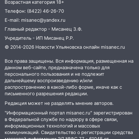
Возрастная категория 18+
руководителя частной компании
наказали за сокрытие прошлого своего
Телефон: (8422) 46-26-70
сотрудник
E-mail: misanec@yandex.ru
18:02
В Ульяновск едут звезды
Главный редактор - Мисанец З.Ф.
баскетбола!
Учредитель - ИП Мисанец Р.Р.
17:08
© 2014-2026 Новости Ульяновска онлайн
misanec.ru
Ульяновский областной суд
оставил в силе приговор руководству
«УльяновскФармации» за махинации на
Все права защищены. Вся информация, размещенная на
данном веб-сайте, предназначена только для
3,2 млн рублей
персонального пользования и не подлежит
16:09
Ветераны легкой атлетики из
дальнейшему воспроизведению и/или
Ульяновска успешно выступили на
распространению в какой-либо форме, иначе как с
Чемпионате России
письменного разрешения редакции.
Редакция может не разделять мнение авторов.
16:02
В Ульяновской области убрали
более 28% площадей зерновых и
"Информационный портал misanec.ru" зарегистрирован
зернобобовых культур
в Федеральной службе по надзору в сфере связи,
информационных технологий и массовых
15:51
Бросила кирпич в жену брата: в
коммуникаций. Свидетельство о регистрации средства
Ульяновской области завели дело на
массовой информации ЭЛ №ФС 77 - 61045 от