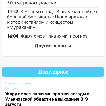
50-метровом участке
14:22
В Новом городе 8 августа пройдет
большой фестиваль «Наше время» с
мотофристайлом и концертом
«Мураками»
14:04
Жару смоет ливнями: прогноз
погоды в Ульяновской области на
Другие новости
выходные 8-9 августа
13:30
В Ульяновске транспортные
полицейские проведут акцию «Час
пассажира»
Популярное
13:20
В Ульяновске за один день
обокрали женщину на пляже и
Новости
Статьи
подростка в сквере
#погода
13:01
В Димитровграде мужчина
Жару смоет ливнями: прогноз погоды в
выбросил из машины страйкбольную
Ульяновской области на выходные 8-9
гранату: его задержали
августа