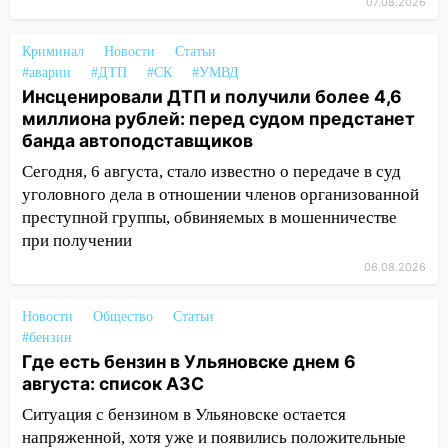
07.08.2026
коррупционной схемы при ЦГКБ
отправили в колонию на 7 и 8 лет
Криминал
Новости
Статьи
09:52
Ночью беспилотники сбили над
#аварии
#ДТП
#СК
#УМВД
Инсценировали ДТП и получили более 4,6
соседними Татарстаном и Саратовской
миллиона рублей: перед судом предстанет
областью
банда автоподставщиков
09:41
Диана Шурыгина уверовала в
Сегодня, 6 августа, стало известно о передаче в суд
Бога в СИЗО
уголовного дела в отношении членов организованной
09:35
В Ульяновске директора фирмы
преступной группы, обвиняемых в мошенничестве
будут судить за неуплату налогов на 48
при получении
млн рублей
06.08.2026
08:22
Подросток на питбайке сбил
велосипедистку: пострадали двое
Новости
Общество
Статьи
#бензин
07:20
Жара возвращается: ожидается
Где есть бензин в Ульяновске днем 6
знойный и сухой четверг
августа: список АЗС
06:00
Под Ульяновском при развороте
Ситуация с бензином в Ульяновске остается
пострадал 38-летний водитель
напряженной, хотя уже и появились положительные