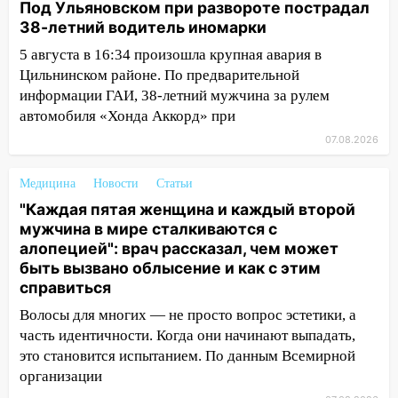
Под Ульяновском при развороте пострадал
11:38
В Госдуме предложили отменить
38-летний водитель иномарки
ЕГЭ с 2027 года
5 августа в 16:34 произошла крупная авария в
11:25
В Ульяновске ИИ будет выявлять
Цильнинском районе. По предварительной
нарушителей на контейнерных
информации ГАИ, 38-летний мужчина за рулем
площадках
автомобиля «Хонда Аккорд» при
11:20
07.08.2026
Ульяновская шахматистка
Валерия Клейменова выиграла два
золота в составе сборной мира
Медицина
Новости
Статьи
"Каждая пятая женщина и каждый второй
11:16
В Ульяновске открыли памятную
мужчина в мире сталкиваются с
доску декабристу Кондратию Рылееву
алопецией": врач рассказал, чем может
10:40
быть вызвано облысение и как с этим
В Ульяновске спасатели ночью
справиться
нашли потерявшегося в заброшенных
садах 79-летнего мужчину
Волосы для многих — не просто вопрос эстетики, а
часть идентичности. Когда они начинают выпадать,
10:26
На нескольких улицах Ульяновска
это становится испытанием. По данным Всемирной
временно отключили холодную воду
организации
10:14
В Ульяновске двоих участников