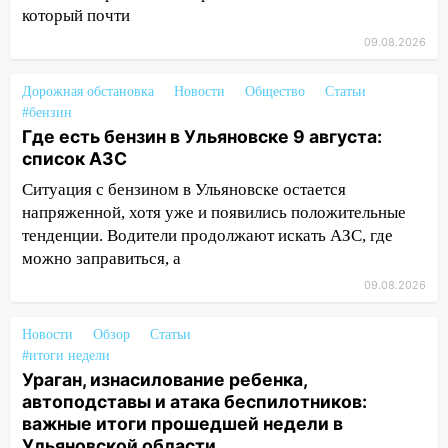
14:16
Шторм продолжает ломать город:
который почти
на улице Любови Шевцовой рухнул
09.08.2026
светофор
14:14
Студента из Ульяновска обманули
Дорожная обстановка
Новости
Общество
Статьи
мошенники под видом преподавателя
#бензин
Где есть бензин в Ульяновске 9 августа:
14:12
Куда жаловаться ульяновцам на
список АЗС
упавшее дерево или затопленную улицу
Ситуация с бензином в Ульяновске остается
после непогоды
напряженной, хотя уже и появились положительные
13:59
В Новом городе ураганным
тенденции. Водители продолжают искать АЗС, где
ветром сорвало опалубку со
можно заправиться, а
строящегося дома
09.08.2026
13:54
В мэрии Ульяновска рассказали,
как устраняют последствия мощного
Новости
Обзор
Статьи
шторма
#итоги недели
Ураган, изнасилование ребенка,
13:49
Стихия продолжает крушить
автоподставы и атака беспилотников:
Ульяновск: дерево рухнуло на дом на
важные итоги прошедшей недели в
Орджоникидзе
Ульяновской области