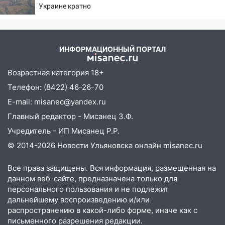
Украине кратно
12:01
Пьяная женщина сбила
увеличилась точность
шестилетнего ребёнка на улице
попаданий по объектам
Федерации: возбуждено уголовное дело
ВСУ
11:16
В Ульяновске ищут 37-летнего
ИНФОРМАЦИОННЫЙ ПОРТАЛ
мужчину, пропавшего ещё 19 июля
Возрастная категория 18+
10:30
От мотофристайла до прогулки с
Телефон: (8422) 46-26-70
хаски: куда сходить в Ульяновской
области 8–9 августа
E-mail: misanec@yandex.ru
Главный редактор - Мисанец З.Ф.
10:11
Директора ульяновской
«Нефтяной топливной компании» будут
Учредитель - ИП Мисанец Р.Р.
судить за неуплату 48,4 млн рублей
© 2014-2026 Новости Ульяновска онлайн
misanec.ru
налогов
Все права защищены. Вся информация, размещенная на
09:28
Дети на дорогах: пострадали
данном веб-сайте, предназначена только для
велосипедисты, мотоциклисты и
персонального пользования и не подлежит
пешеходы. Обзор крупных аварий в
дальнейшему воспроизведению и/или
Ульяновской области
распространению в какой-либо форме, иначе как с
письменного разрешения редакции.
08:30
Поджог со свечой, 16 сгоревших