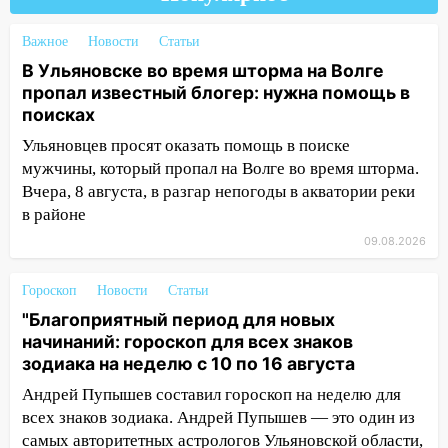
Ульяновске отменили фестиваль «Наше
время»
Важное
Новости
Статьи
В Ульяновске во время шторма на Волге
16:17
Мелекесский район первым в
пропал известный блогер: нужна помощь в
Ульяновской области намолотил более
поисках
100 тысяч тонн зерна
Ульяновцев просят оказать помощь в поиске
15:17
В колледжи и техникумы
мужчины, который пропал на Волге во время шторма.
Ульяновской области подали более 10
Вчера, 8 августа, в разгар непогоды в акватории реки
тысяч заявлений
в районе
15:04
Фоторепортаж с улиц Ульяновска
09.08.2026
после шторма: поваленные деревья и
затопленные улицы
Гороскоп
Новости
Статьи
14:28
Ураган вырвал остановку на улице
"Благоприятный период для новых
Деева в Заволжье
начинаний: гороскоп для всех знаков
зодиака на неделю с 10 по 16 августа
14:26
Жители Ульяновска сами
Андрей Пупышев составил гороскоп на неделю для
пытаются расчистить ливнёвки, не
всех знаков зодиака. Андрей Пупышев — это один из
дождавшись коммунальщиков
самых авторитетных астрологов Ульяновской области,