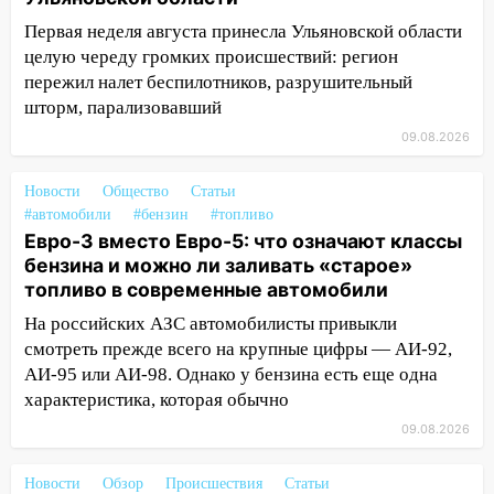
13:47
На Нижней Террасе мощным
Первая неделя августа принесла Ульяновской области
ветром вырвало дерево с корнем
целую череду громких происшествий: регион
пережил налет беспилотников, разрушительный
13:46
Сильный ветер сорвал крышу с
шторм, парализовавший
СТО на проспекте Созидателей
09.08.2026
13:35
Непогода продолжает бить по
транспорту: в Ульяновске трамвай
Новости
Общество
Статьи
сошёл с рельсов
#автомобили
#бензин
#топливо
Евро-3 вместо Евро-5: что означают классы
13:22
Упавшие деревья перекрыли
бензина и можно ли заливать «старое»
дороги в Ульяновске: фото
топливо в современные автомобили
13:17
Непогода в Ульяновске не
На российских АЗС автомобилисты привыкли
закончится сегодня: сильные ливни
смотреть прежде всего на крупные цифры — АИ-92,
сохранятся 9 августа
АИ-95 или АИ-98. Однако у бензина есть еще одна
характеристика, которая обычно
13:15
Трижды «брал в долг» без спроса:
житель Вешкаймского района похитил у
09.08.2026
знакомого 191 тысячу рублей
Новости
Обзор
Происшествия
Статьи
13:14
Ураган оторвал светофор на