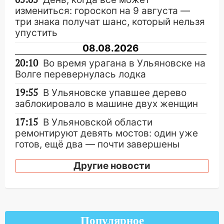
измениться: гороскоп на 9 августа —
три знака получат шанс, который нельзя
упустить
08.08.2026
20:10
Во время урагана в Ульяновске на
Волге перевернулась лодка
19:55
В Ульяновске упавшее дерево
заблокировало в машине двух женщин
17:15
В Ульяновской области
ремонтируют девять мостов: один уже
готов, ещё два — почти завершены
17:00
«Ульяновскалипсис»: последствия
Другие новости
урагана 8 августа
16:38
Прогноз погоды в Ульяновской
области на 9 августа
Популярное
16:34
Из-за мощной непогоды в