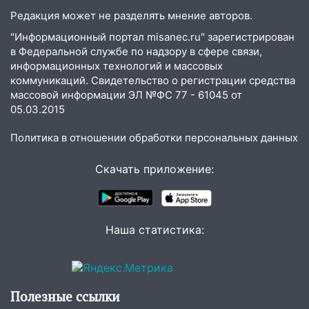
домов и выстрел за водку
Редакция может не разделять мнение авторов.
07:50
Какая погоды будет днем 8
"Информационный портал misanec.ru" зарегистрирован
августа
в Федеральной службе по надзору в сфере связи,
информационных технологий и массовых
06:45
Императорский мост в
коммуникаций. Свидетельство о регистрации средства
Ульяновске останется закрытым до
массовой информации ЭЛ №ФС 77 - 61045 от
утра 10 августа
05.03.2015
05:18
Судьба готовит сюрприз: гороскоп
Политика в отношении обработки персональных данных
на 8 августа — кому повезет с
деньгами, а кого ждет неожиданная
Скачать приложение:
встреча
04:47
В Ульяновской области объявили
ракетную опасность: звучат сирены
Наша статистика:
07.08.2026
20:40
Ульяновские аграрии смогут
купить тракторы с отсрочкой платежа
до декабря
Полезные ссылки