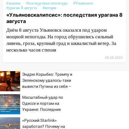
#ливень
#последствия непогоды
#Ульяновск
проспекте Филатова в Ульяновске
#ураган 8 августа
#шторм
«Ульяновскалипсис»: последствия урагана 8
13:12
Дерево пробило крышу дома на
августа
Новгородской в Ульяновске и рухнуло
на электрощит
Днём 8 августа Ульяновск оказался под ударом
мощной непогоды. На город обрушились сильный
13:10
В Заволжском районе дерево
ливень, гроза, крупный град и шквалистый ветер. За
упало во дворе
несколько часов стихия
13:08
Ураган ударил по Ульяновску:
08.08.2026
сорванные крыши, поваленные деревья,
затопленные улицы и остановившиеся
Эндрю Корыбко: Трампу и
трамваи
Зеленскому удалось-таки
12:17
вывести Путина из себя –
Ульяновск накрыл крупный град:
но хотелось бы большего
после ливня город снова уходит под
Масштабный удар по
воду
Одессе и портам на
12:12
Украине: Последние
Прокуратура взяла на контроль
новости, подробности об
ДТП с шестилетним ребёнком на улице
«Русский Starlink»
ударах России 9 августа
Федерации
заработал? Почему на
2026 года