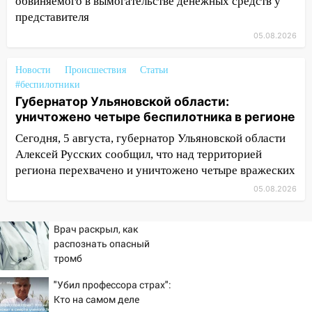
обвиняемого в вымогательстве денежных средств у
представителя
18:54
На трассе Казань — Ульяновск
вспыхнул бензовоз
05.08.2026
18:32
В Ульяновской области на
Новости
Происшествия
Статьи
обновление водоснабжения направят
#беспилотники
490 млн рублей
Губернатор Ульяновской области:
уничтожено четыре беспилотника в регионе
17:36
Прокуратура заставила
предприятие в Павловском районе
Сегодня, 5 августа, губернатор Ульяновской области
погасить долг за электричество
Алексей Русских сообщил, что над территорией
региона перехвачено и уничтожено четыре вражеских
17:26
В парке «Прибрежный» девушка
05.08.2026
сорвалась с обрыва
17:04
На Ульяновскую область
Врач раскрыл, как
надвигается опасная непогода: крупный
распознать опасный
град и шквал до 25 м/с
тромб
16:00
На перекрёстке Гая,
"Убил профессора страх":
Локомотивной и Варейкиса изменилась
Кто на самом деле
схема движения