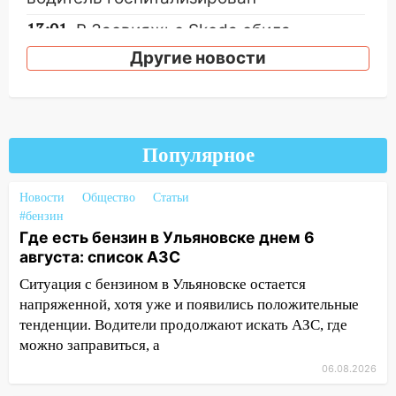
13:01
В Засвияжье Skoda сбила
женщину на пешеходном переходе
Другие новости
12:49
В Заволжье Hyundai сбил 68-
летнюю женщину на пешеходном
переходе
12:40
В Новой Малыкле Mitsubishi сбил
Популярное
велосипедиста на перекрёстке
Новости
Общество
Статьи
12:21
Заволжье ушло под воду после
#бензин
ливня: дорожникам пришлось срочно
Где есть бензин в Ульяновске днем 6
расчищать ливнёвки
августа: список АЗС
10:40
Новый мост через Свиягу в
Ситуация с бензином в Ульяновске остается
Ульяновске планируют открыть к
напряженной, хотя уже и появились положительные
сентябрю
тенденции. Водители продолжают искать АЗС, где
можно заправиться, а
10:25
Курьер мошенников из Казани
забрал у пенсионерки из
06.08.2026
Димитровграда более 1,1 млн рублей