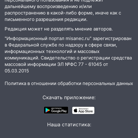
14:09
На ремонте школы в
дальнейшему воспроизведению и/или
распространению в какой-либо форме, иначе как с
Димитровграде похитили более 3,9 млн
письменного разрешения редакции.
рублей
Редакция может не разделять мнение авторов.
13:52
В Карсунском районе мужчина
незаконно срубил в лесу десять дубов
"Информационный портал misanec.ru" зарегистрирован
в Федеральной службе по надзору в сфере связи,
13:40
В Ульяновске сотрудница пункта
информационных технологий и массовых
выдачи месяцами забирала заказы без
коммуникаций. Свидетельство о регистрации средства
оплаты
массовой информации ЭЛ №ФС 77 - 61045 от
05.03.2015
13:27
Супруги забрали закладку и
ждали «дегустации» на остановке
Политика в отношении обработки персональных данных
12:30
В Ясашной Ташле водитель без
Скачать приложение:
прав снёс забор и перевернулся
12:10
В Ульяновске Renault сбил 10-
летнего велосипедиста: ребёнка
госпитализировали
Наша статистика:
12:05
В Карсуне подросток за рулём