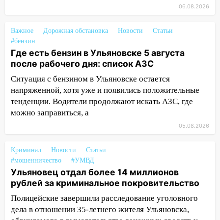
вооружённых человек, в том числе
06.08.2026
женщины
06:00
Топор убил человека, а пожары
Важное
Дорожная обстановка
Новости
Статьи
уничтожили 122 дома
#бензин
Где есть бензин в Ульяновске 5 августа
05:00
Вселенная выбрала фаворита:
после рабочего дня: список АЗС
гороскоп на 4 августа — один знак ждет
Ситуация с бензином в Ульяновске остается
настоящий прорыв
напряженной, хотя уже и появились положительные
03.08.2026
тенденции. Водители продолжают искать АЗС, где
20:38
Ульяновские легкоатлетки
можно заправиться, а
завоевали серебро Первенства России
05.08.2026
20:06
В Ишеевке 24-летний мужчина
ударил знакомого ножом в грудь
Криминал
Новости
Статьи
#мошенничество
#УМВД
19:39
В Ульяновске открылась выставка
Ульяновец отдал более 14 миллионов
к 100-летию художника Владимира
рублей за криминальное покровительство
Зинина
Полицейские завершили расследование уголовного
19:10
Прогноз погоды в Ульяновской
дела в отношении 35-летнего жителя Ульяновска,
области на 4 августа