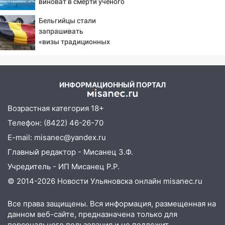
виноват в смерти ученого
Зезина, остановившего
15:57
Мобильная поликлиника приедет
Бельгийцы стали
мальчишек на поле с
в сёла Новоспасского района:
запрашивать
горохом
опубликован график на август
«визы традиционных
ценностей» в посольстве
15:54
В Барышском районе опасную
РФ
детскую площадку привели в порядок
15:48
На Димитровградском шоссе
ИНФОРМАЦИОННЫЙ ПОРТАЛ
загорелся полигон промышленных
отходов
Возрастная категория 18+
Телефон: (8422) 46-26-70
15:36
В Ульяновской области собрали
более 556 тысяч тонн зерна
E-mail: misanec@yandex.ru
Главный редактор - Мисанец З.Ф.
14:46
Ульяновка вошла в «домовой чат»
и отдала мошенникам более 5,2 млн
Учредитель - ИП Мисанец Р.Р.
рублей
© 2014-2026 Новости Ульяновска онлайн
misanec.ru
14:30
В Старомайнском районе пастух
Все права защищены. Вся информация, размещенная на
повалил пенсионера на землю и начал
данном веб-сайте, предназначена только для
душить
персонального пользования и не подлежит