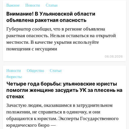
Важное
Новости
Статьи
10:01
В Заволжском районе Ульяновска
Внимание! В Ульяновской области
загорелся легковой автомобиль
объявлена ракетная опасность
09:51
В Заволжском районе Ульяновска
Губернатор сообщил, что в регионе объявлена
загорелись промышленные отходы
ракетная опасность. Нельзя оставаться на открытой
09:45
В Заволжском районе Ульяновска
местности. В качестве укрытия используйте
загорелся гаражный бокс:
помещения с несущими
эвакуировались четыре человека
06.08.2026
09:28
В Майнском районе загорелся
Новости
дачный дом
Общество
Статьи
#юристы
08:28
УлГУ получит субсидию на
Четыре года борьбы: ульяновские юристы
создание отечественного ПЦР-
помогли женщине засудить УК за плесень на
анализатора
стенах
07:17
Зачастую людям, оказавшимся в затруднительном
Какая погода ждёт Ульяновскую
область днём 4 августа
положении, не справиться в одиночку, и они
обращаются к юристам. Эксперты Государственного
07:10
В Ульяновске почти 20 тысяч
юридического бюро —