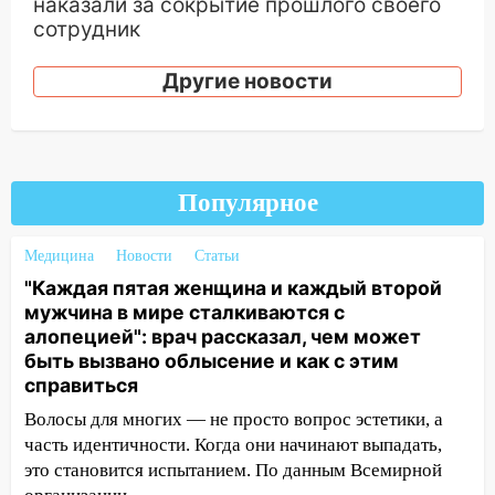
наказали за сокрытие прошлого своего
сотрудник
18:02
В Ульяновск едут звезды
Другие новости
баскетбола!
17:08
Ульяновский областной суд
оставил в силе приговор руководству
«УльяновскФармации» за махинации на
Популярное
3,2 млн рублей
16:09
Ветераны легкой атлетики из
Медицина
Новости
Статьи
Ульяновска успешно выступили на
"Каждая пятая женщина и каждый второй
Чемпионате России
мужчина в мире сталкиваются с
алопецией": врач рассказал, чем может
16:02
В Ульяновской области убрали
быть вызвано облысение и как с этим
более 28% площадей зерновых и
справиться
зернобобовых культур
Волосы для многих — не просто вопрос эстетики, а
15:51
Бросила кирпич в жену брата: в
часть идентичности. Когда они начинают выпадать,
Ульяновской области завели дело на
это становится испытанием. По данным Всемирной
агрессивную женщину