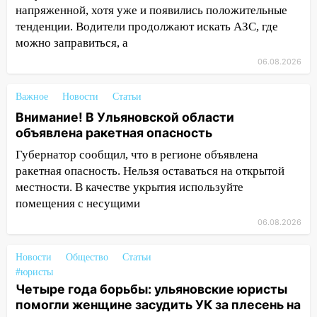
мужчины, которого необоснованно
напряженной, хотя уже и появились положительные
обвиняли в жестоком обращении с
тенденции. Водители продолжают искать АЗС, где
животными
можно заправиться, а
06.08.2026
12:28
Миллион на «льготниках»: в
Ульяновской области перевозчик
провернул хитрую схему с чужими
Важное
Новости
Статьи
проездными
Внимание! В Ульяновской области
объявлена ракетная опасность
12:10
Ульяновский алиментщик накопил
Губернатор сообщил, что в регионе объявлена
120 тысяч долга
ракетная опасность. Нельзя оставаться на открытой
11:49
Снят режим «Ракетная
местности. В качестве укрытия используйте
опасность» на территории Ульяновской
помещения с несущими
области
06.08.2026
11:30
Кабмин РФ разрешил до 1 июля
2027 года импорт, выпуск и обращение
Новости
Общество
Статьи
бензина Евро 2, Евро 3, Евро 4
#юристы
Четыре года борьбы: ульяновские юристы
11:12
Соцсети: на Рябикова автомобиль
помогли женщине засудить УК за плесень на
врезался в забор