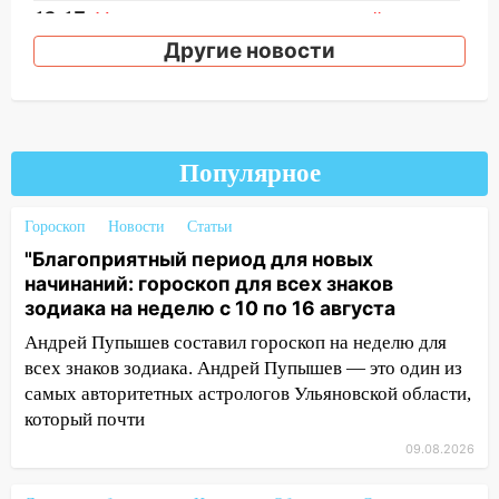
12:17
Ульяновск накрыл крупный град:
после ливня город снова уходит под
Другие новости
воду
12:12
Прокуратура взяла на контроль
ДТП с шестилетним ребёнком на улице
Федерации
Популярное
12:01
Пьяная женщина сбила
шестилетнего ребёнка на улице
Гороскоп
Новости
Статьи
Федерации: возбуждено уголовное дело
"Благоприятный период для новых
начинаний: гороскоп для всех знаков
11:16
В Ульяновске ищут 37-летнего
зодиака на неделю с 10 по 16 августа
мужчину, пропавшего ещё 19 июля
Андрей Пупышев составил гороскоп на неделю для
10:30
От мотофристайла до прогулки с
всех знаков зодиака. Андрей Пупышев — это один из
хаски: куда сходить в Ульяновской
самых авторитетных астрологов Ульяновской области,
области 8–9 августа
который почти
10:11
Директора ульяновской
09.08.2026
«Нефтяной топливной компании» будут
судить за неуплату 48,4 млн рублей