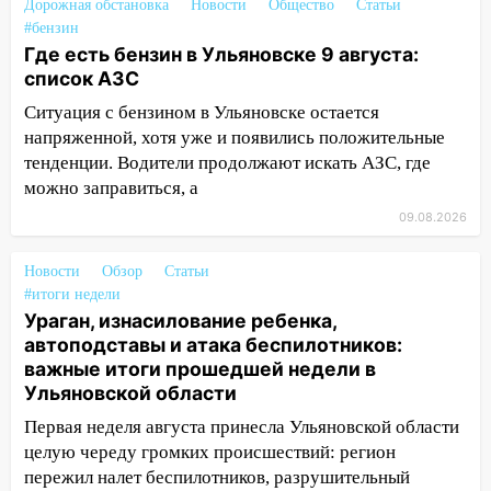
Дорожная обстановка
Новости
Общество
Статьи
налогов
#бензин
Где есть бензин в Ульяновске 9 августа:
09:28
Дети на дорогах: пострадали
список АЗС
велосипедисты, мотоциклисты и
пешеходы. Обзор крупных аварий в
Ситуация с бензином в Ульяновске остается
Ульяновской области
напряженной, хотя уже и появились положительные
тенденции. Водители продолжают искать АЗС, где
08:30
Поджог со свечой, 16 сгоревших
можно заправиться, а
домов и выстрел за водку
09.08.2026
07:50
Какая погоды будет днем 8
августа
Новости
Обзор
Статьи
#итоги недели
06:45
Императорский мост в
Ураган, изнасилование ребенка,
Ульяновске останется закрытым до
автоподставы и атака беспилотников:
утра 10 августа
важные итоги прошедшей недели в
05:18
Судьба готовит сюрприз: гороскоп
Ульяновской области
на 8 августа — кому повезет с
Первая неделя августа принесла Ульяновской области
деньгами, а кого ждет неожиданная
целую череду громких происшествий: регион
встреча
пережил налет беспилотников, разрушительный