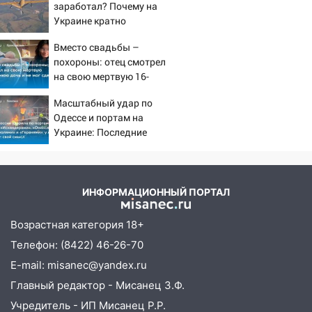
15:47
заработал? Почему на
Ульяновцы могут вернуть деньги
Украине кратно
за абонементы закрывшегося фитнес-
увеличилась точность
клуба «Рекорд-Fitness»
Вместо свадьбы –
попаданий по объектам
15:34
похороны: отец смотрел
После вмешательства
ВСУ
на свою мертвую 16-
прокуратуры в селах Ульяновской
летнюю дочь и не мог
области привели в порядок детские
Масштабный удар по
сдержать слезы
площадки
Одессе и портам на
Украине: Последние
15:27
Прокуратура проверяет
новости, подробности об
капремонт школы в селе Кивать
ударах России 9 августа
15:08
В Кузоватово после прокурорской
2026 года
проверки обновили разметку на
ИНФОРМАЦИОННЫЙ ПОРТАЛ
пешеходных переходах
Возрастная категория 18+
14:40
На проспекте Гая в Ульяновске
Телефон: (8422) 46-26-70
запретили остановку автомобилей на
50-метровом участке
E-mail: misanec@yandex.ru
Главный редактор - Мисанец З.Ф.
14:22
В Новом городе 8 августа пройдет
большой фестиваль «Наше время» с
Учредитель - ИП Мисанец Р.Р.