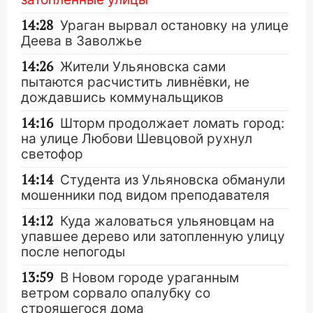
14:28
Ураган вырвал остановку на улице
Деева в Заволжье
14:26
Жители Ульяновска сами
пытаются расчистить ливнёвки, не
дождавшись коммунальщиков
14:16
Шторм продолжает ломать город:
на улице Любови Шевцовой рухнул
светофор
14:14
Студента из Ульяновска обманули
мошенники под видом преподавателя
14:12
Куда жаловаться ульяновцам на
упавшее дерево или затопленную улицу
после непогоды
13:59
В Новом городе ураганным
ветром сорвало опалубку со
строящегося дома