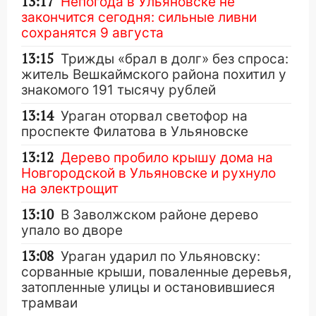
13:17
Непогода в Ульяновске не
закончится сегодня: сильные ливни
сохранятся 9 августа
13:15
Трижды «брал в долг» без спроса:
житель Вешкаймского района похитил у
знакомого 191 тысячу рублей
13:14
Ураган оторвал светофор на
проспекте Филатова в Ульяновске
13:12
Дерево пробило крышу дома на
Новгородской в Ульяновске и рухнуло
на электрощит
13:10
В Заволжском районе дерево
упало во дворе
13:08
Ураган ударил по Ульяновску:
сорванные крыши, поваленные деревья,
затопленные улицы и остановившиеся
трамваи