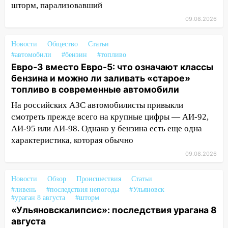
шторм, парализовавший
04:47
В Ульяновской области объявили
ракетную опасность: звучат сирены
09.08.2026
07.08.2026
Новости
Общество
Статьи
20:40
Ульяновские аграрии смогут
#автомобили
#бензин
#топливо
купить тракторы с отсрочкой платежа
Евро-3 вместо Евро-5: что означают классы
до декабря
бензина и можно ли заливать «старое»
топливо в современные автомобили
19:34
В следственном управлении
состоялось торжественное
На российских АЗС автомобилисты привыкли
мероприятие, приуроченное к
смотреть прежде всего на крупные цифры — АИ-92,
празднованию Дня сотрудника органов
АИ-95 или АИ-98. Однако у бензина есть еще одна
следствия Российской Федерации
характеристика, которая обычно
19:30
Ульяновцев приглашают
09.08.2026
поддержать «Симбирскую чебурашку»
на фестивале «ФормАРТ»
Новости
Обзор
Происшествия
Статьи
#ливень
#последствия непогоды
#Ульяновск
18:11
Ульяновская область стала
#ураган 8 августа
#шторм
пилотным регионом проекта
«Ульяновскалипсис»: последствия урагана 8
«Культурное долголетие»
августа