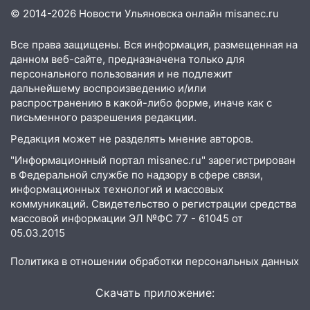
мотофристайлом и концертом
© 2014-2026 Новости Ульяновска онлайн
misanec.ru
«Мураками»
Все права защищены. Вся информация, размещенная на
14:04
Жару смоет ливнями: прогноз
данном веб-сайте, предназначена только для
погоды в Ульяновской области на
персонального пользования и не подлежит
выходные 8-9 августа
дальнейшему воспроизведению и/или
распространению в какой-либо форме, иначе как с
13:30
В Ульяновске транспортные
письменного разрешения редакции.
полицейские проведут акцию «Час
пассажира»
Редакция может не разделять мнение авторов.
13:20
В Ульяновске за один день
"Информационный портал misanec.ru" зарегистрирован
в Федеральной службе по надзору в сфере связи,
обокрали женщину на пляже и
информационных технологий и массовых
подростка в сквере
коммуникаций. Свидетельство о регистрации средства
13:01
В Димитровграде мужчина
массовой информации ЭЛ №ФС 77 - 61045 от
выбросил из машины страйкбольную
05.03.2015
гранату: его задержали
Политика в отношении обработки персональных данных
12:34
На Ульяновскую область
надвигается сильнейшая непогода: град
Скачать приложение:
и шквал до 27 м/с