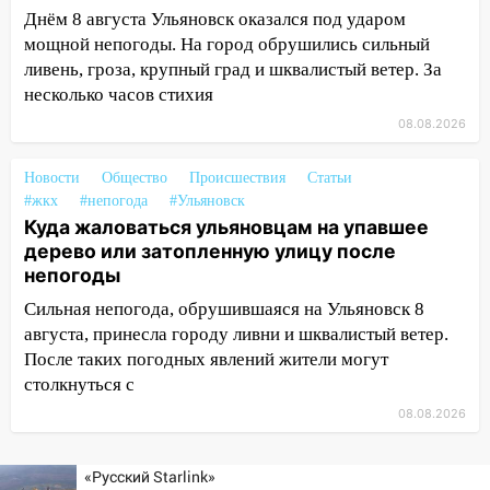
17:23
Прогноз погоды в Ульяновской
Днём 8 августа Ульяновск оказался под ударом
области на 8 августа
мощной непогоды. На город обрушились сильный
ливень, гроза, крупный град и шквалистый ветер. За
17:16
В реанимацию Ульяновской
несколько часов стихия
областной больницы поступили шесть
08.08.2026
новых аппаратов ИВЛ
16:51
В Чердаклинском районе
Новости
Общество
Происшествия
Статьи
ремонтируют дороги, ставят остановки
#жкх
#непогода
#Ульяновск
и проводят новое освещение
Куда жаловаться ульяновцам на упавшее
дерево или затопленную улицу после
16:35
В Ульяновске установили ещё
непогоды
девять бункеров для крупногабаритного
мусора
Сильная непогода, обрушившаяся на Ульяновск 8
августа, принесла городу ливни и шквалистый ветер.
16:26
В Ульяновске бесплатно покажут
После таких погодных явлений жители могут
матч «Волги» под открытым небом
столкнуться с
16:12
В Ульяновском госуниверситете
08.08.2026
разработают отечественный прибор для
цифровой ПЦР
«Русский Starlink»