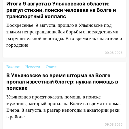
Итоги 9 августа в Ульяновской области:
Люксембург дерево упало на
разгул стихии, поиски человека на Волге и
автомобиль
транспортный коллапс
13:00
«Благоприятный период для
Воскресенье, 9 августа, прошло в Ульяновске под
новых начинаний: гороскоп для всех
знаком непрекращающейся борьбы с последствиями
знаков зодиака на неделю с 10 по 16
разрушительной непогоды. В то время как спасатели и
августа
городские
13:00
На проспекте Тюленева в
09.08.2026
Ульяновске образовалось «море»
Важное
12:57
Новости
Статьи
В Ульяновской области ожидается
крупный град
В Ульяновске во время шторма на Волге
пропал известный блогер: нужна помощь в
12:11
Где есть бензин в Ульяновске 9
поисках
августа: список АЗС
Ульяновцев просят оказать помощь в поиске
11:55
Соцсети: светофор упал на
мужчины, который пропал на Волге во время шторма.
машину во время сильного ливня в
Вчера, 8 августа, в разгар непогоды в акватории реки
Ульяновске
в районе
11:00
В Ульяновской области люди в
09.08.2026