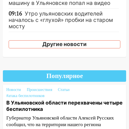
машину в Ульяновске попал на видео
09:16
Утро ульяновских водителей
началось с «глухой» пробки на старом
мосту
09:10
Соцсети: на Московском шоссе в
Ульяновске произошла авария
Другие новости
08:02
В Ульяновске во время
диспансеризации у 26-летнего парня
выявили онкологию
Популярное
07:00
Прохладная ночь и ветреный
день: прогноз погоды в Ульяновске 10
августа
Новости
Происшествия
Статьи
#атака беспилотников
06:00
Как разрушительный ураган,
В Ульяновской области перехвачены четыре
потопы и падающие деревья
беспилотника
парализовали Ульяновскую область: ЧП
Губернатор Ульяновской области Алексей Русских
за выходные
сообщил, что на территории нашего региона