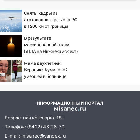
СНТ сидят без света
Сняты кадры из
10:13
Прокуратура подвела итоги
атакованного региона РФ
недели в Ульяновской области
в 1200 км от границы
09:18
Из-за ливня заблокировано
В результате
движение трамваев в Ульяновске
массированной атаки
09:15
БПЛА на Нижнекамск есть
Ураган, изнасилование ребенка,
погибшие
автоподставы и атака беспилотников:
Мама двухлетней
важные итоги прошедшей недели в
Вероники Куминовой,
Ульяновской области
умершей в больнице,
беременна: семья ждет
08:20
В Ульяновске восстановили
девочку
трамвайную и троллейбусную
инфраструктуру после шторма
ИНФОРМАЦИОННЫЙ ПОРТАЛ
08:19
Внимание! В Цильнинском районе
пропал 67-летний мужчина
Возрастная категория 18+
Телефон: (8422) 46-26-70
08:11
На Ульяновск снова надвигается
непогода
E-mail: misanec@yandex.ru