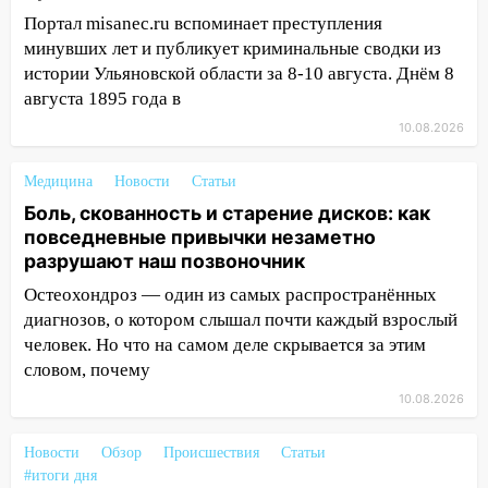
18:00
Пепелище на Балтийской: в
Портал misanec.ru вспоминает преступления
Заволжье ульяновские спасатели
минувших лет и публикует криминальные сводки из
ликвидировали крупный пожар
истории Ульяновской области за 8-10 августа. Днём 8
августа 1895 года в
17:15
Прогноз погоды на 10 августа в
10.08.2026
Ульяновской области
16:00
В Ульяновске во время шторма на
Медицина
Новости
Статьи
Волге пропал известный блогер: нужна
Боль, скованность и старение дисков: как
помощь в поисках
повседневные привычки незаметно
разрушают наш позвоночник
15:28
Соцсети: на «Ауди» упало дерево
в Новом городе
Остеохондроз — один из самых распространённых
диагнозов, о котором слышал почти каждый взрослый
15:12
В Ульяновске выгорела кухня в
человек. Но что на самом деле скрывается за этим
многоэтажке
словом, почему
14:18
Гинеколог рассказала о том, с
10.08.2026
какими сложностями сталкиваются
молодые мамы
Новости
Обзор
Происшествия
Статьи
#итоги дня
13:02
Соцсети: на улице Розы