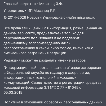
Главный редактор - Мисанец З.Ф.
07:30
Евро-3 вместо Евро-5: что
означают классы бензина и можно ли
Учредитель - ИП Мисанец Р.Р.
заливать «старое» топливо в
© 2014-2026 Новости Ульяновска онлайн
misanec.ru
современные автомобили
Все права защищены. Вся информация, размещенная на
06:30
Какая погода будет в Ульяновской
данном веб-сайте, предназначена только для
области днем 9 августа
персонального пользования и не подлежит
05:05
День, когда всё может
дальнейшему воспроизведению и/или
измениться: гороскоп на 9 августа —
распространению в какой-либо форме, иначе как с
письменного разрешения редакции.
три знака получат шанс, который нельзя
упустить
Редакция может не разделять мнение авторов.
08.08.2026
"Информационный портал misanec.ru" зарегистрирован
20:10
в Федеральной службе по надзору в сфере связи,
Во время урагана в Ульяновске на
информационных технологий и массовых
Волге перевернулась лодка
коммуникаций. Свидетельство о регистрации средства
19:55
В Ульяновске упавшее дерево
массовой информации ЭЛ №ФС 77 - 61045 от
заблокировало в машине двух женщин
05.03.2015
17:15
В Ульяновской области
Политика в отношении обработки персональных данных