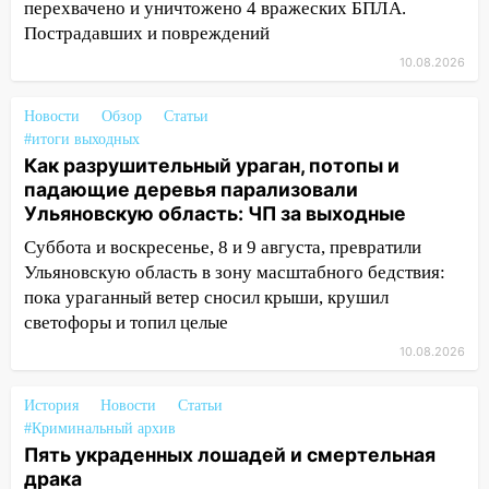
05:50
Пять украденных лошадей и
перехвачено и уничтожено 4 вражеских БПЛА.
смертельная драка
Пострадавших и повреждений
10.08.2026
05:00
Боль, скованность и старение
дисков: как повседневные привычки
незаметно разрушают наш позвоночник
Новости
Обзор
Статьи
#итоги выходных
03:00
День скрытых ловушек и
Как разрушительный ураган, потопы и
внезапных подарков судьбы: гороскоп
падающие деревья парализовали
на 10 августа
Ульяновскую область: ЧП за выходные
09.08.2026
Суббота и воскресенье, 8 и 9 августа, превратили
21:58
В Ульяновске около «нового»
Ульяновскую область в зону масштабного бедствия:
моста утопили автомобиль «Вольво»
пока ураганный ветер сносил крыши, крушил
светофоры и топил целые
20:20
Итоги 9 августа в Ульяновской
10.08.2026
области: разгул стихии, поиски
человека на Волге и транспортный
коллапс
История
Новости
Статьи
#Криминальный архив
19:43
Из-за ураганного ветра упали
Пять украденных лошадей и смертельная
деревья в парке «Победы»
драка