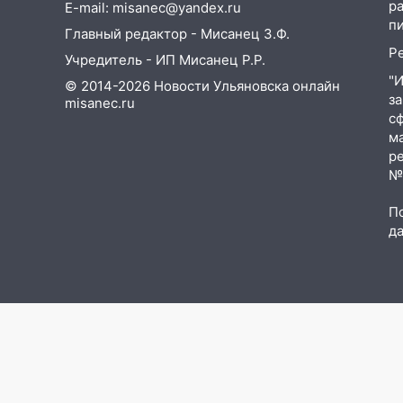
р
E-mail: misanec@yandex.ru
девочку в центре Ульяновска
п
Главный редактор - Мисанец З.Ф.
06:00
Мертвеца выкопали,
Р
Учредитель - ИП Мисанец Р.Р.
посадили в мешок и
попытались утопить в Волге
"
© 2014-2026 Новости Ульяновска онлайн
з
misanec.ru
05:30
Астрологи назвали
с
самый опасный день августа:
м
что ждет каждый знак 5
р
августа
№Ф
04.08.2026
П
23:27
Прокуратура проверяет
д
капремонт школы в посёлке
Налейка
22:33
Прокуратура проверяет
спортивные объекты в Старой
Майне
21:01
Ульяновцев приглашают
сдать кровь: День донора