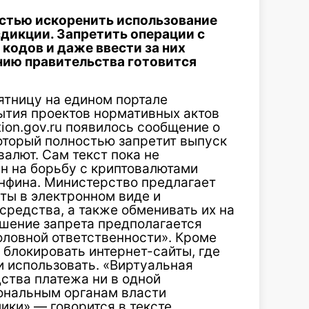
стью искоренить использование
дикции. Запретить операции с
кодов и даже ввести за них
нию правительства готовится
ятницу на едином портале
ытия проектов нормативных актов
tion.gov.ru появилось сообщение о
оторый полностью запретит выпуск
валют. Сам текст пока не
ен на борьбу с криптовалютами
инфина. Министерство предлагает
ты в электронном виде и
средства, а также обменивать их на
ушение запрета предполагается
оловной ответственности». Кроме
 блокировать интернет-сайты, где
 использовать. «Виртуальная
дства платежа ни в одной
ональным органам власти
ики»,— говорится в тексте