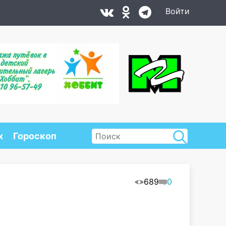
Войти
х
Гороскоп
689
0