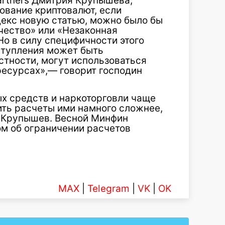
artners Дмитрия Крупышева,
ование криптовалют, если
декс новую статью, можно было бы
чество» или «Незаконная
о в силу специфичности этого
ступления может быть
астности, могут использоваться
есурсах»,— говорит господин
ых средств и наркоторговли чаще
ить расчеты ими намного сложнее,
н Крупышев. Весной Минфин
ом об ограничении расчетов
MAX
|
Telegram
|
VK
|
OK