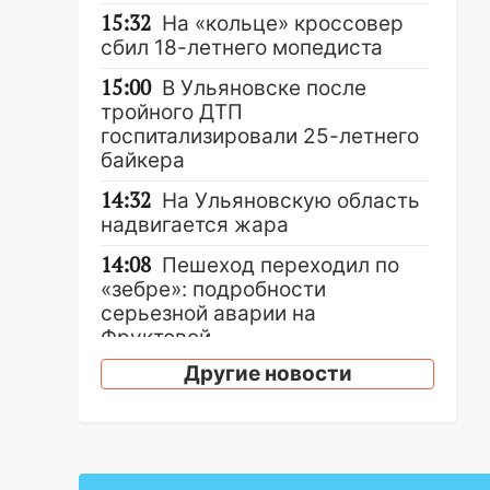
15:32
На «кольце» кроссовер
сбил 18-летнего мопедиста
15:00
В Ульяновске после
тройного ДТП
госпитализировали 25-летнего
байкера
14:32
На Ульяновскую область
надвигается жара
14:08
Пешеход переходил по
«зебре»: подробности
серьезной аварии на
Фруктовой
Другие новости
13:30
В Димитровграде на
улице Трудовой горело здание
13:00
Водитель без прав
врезался в припаркованный