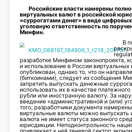
Российские власти намерены полно
виртуальных валют в российской юрис
«суррогатами денег» в виде цифровых 
уголовную ответственность по поруче
Минфин.
В п
раскр
regula
разработке Минфином законопроекта, к
и использование в России виртуальных 
опубликован, однако то, что он направл
(биткоинами), следует из сообщения М
запретить выпускать денежные суррога
использовать их в качестве платежного 
рубли или иностранную валюту. За нар
введение «административной и (или) уг
того, разработчики документа намерены
виртуальные валюты можно выпускать и
валюта не имеет статуса законного сре
юрисдикции. Неподконтрольность наци
привлекает к ней теневой сектор эконом