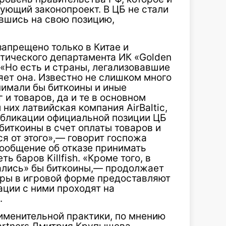
ующий законопроект. В ЦБ не стали
вшись на свою позицию,
апрещено только в Китае и
итического департамента ИК «Golden
 «Но есть и страны, легализовавшие
яет она. Известно не слишком много
нимали бы биткоины и иные
 и товаров, да и те в основном
их латвийская компания AirBaltic,
публикации официальной позиции ЦБ
иткоины в счет оплаты товаров и
ся от этого»,— говорит госпожа
сообщение об отказе принимать
ь баров Killfish. «Кроме того, в
вались» бы биткоины,— продолжает
ры в игровой форме предоставляют
ации с ними проходят на
.
именительной практики, по мнению