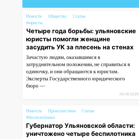
автомобиль
12:37
Переезжал «зебру» на
Новости
Общество
Статьи
велосипеде и попал под колеса
#юристы
12:18
Вспыхнул изнутри: в
Четыре года борьбы: ульяновские
Железнодорожном районе
юристы помогли женщине
горела дача
засудить УК за плесень на стенах
11:33
В Засвияжье под колёса
Зачастую людям, оказавшимся в
авто попал мужчина
затруднительном положении, не справиться в
одиночку, и они обращаются к юристам.
11:17
В Радищевском районе
Эксперты Государственного юридического
сгорели хозяйственные
бюро —
постройки
06.08.2026
11:00
В Канадее горел жилой
дом
Новости
Происшествия
Статьи
10:18
Губернатор Ульяновской
#беспилотники
области: уничтожено четыре
Губернатор Ульяновской области:
беспилотника в регионе
уничтожено четыре беспилотника