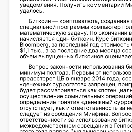
уведомления. Получить комментарий Ми
удалось.
Биткоин — криптовалюта, созданная 
специальной программы компьютер пол
математическую задачу. По окончании 
начисляется один биткоин. Курс биткои
Bloomberg, за последний год стоимость 
$1,1 тыс., а за последние два месяца с
объем выпущенных биткоинов оценивает
Вопрос законности использования би
минимум полгода. Первым от использов
предостерег ЦБ в январе 2014 года, сос
«денежных суррогатов» запрещен, пригр
будет рассматриваться как «потенциал
осуществление сомнительных операций»
определение понятия «денежный суррог
отсутствует, как и ответственность за 
следует из сообщения Минфина. Вопрос
ответственности за использование битк
межведомственном совещании в Генпрок
этого года вопрос был вынесен уже на 