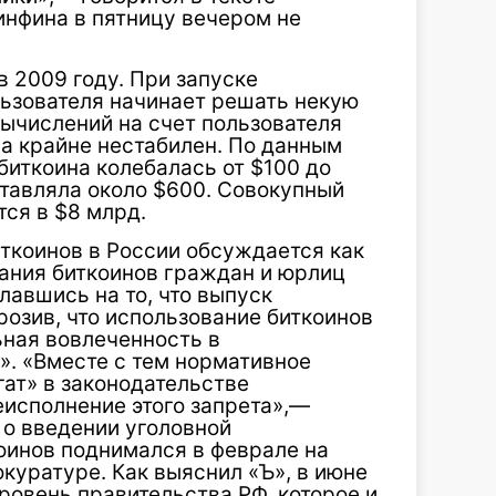
нфина в пятницу вечером не
в 2009 году. При запуске
ьзователя начинает решать некую
вычислений на счет пользователя
на крайне нестабилен. По данным
биткоина колебалась от $100 до
оставляла около $600. Совокупный
ся в $8 млрд.
ткоинов в России обсуждается как
ания биткоинов граждан и юрлиц
лавшись на то, что выпуск
озив, что использование биткоинов
ьная вовлеченность в
. «Вместе с тем нормативное
ат» в законодательстве
неисполнение этого запрета»,—
 о введении уголовной
оинов поднимался в феврале на
уратуре. Как выяснил «Ъ», в июне
уровень правительства РФ, которое и