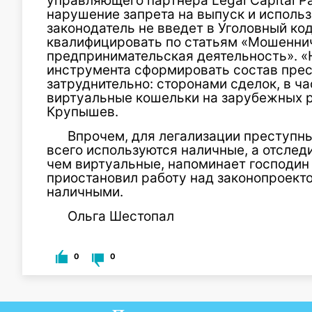
управляющего партнера Legal Capital P
нарушение запрета на выпуск и использ
законодатель не введет в Уголовный ко
квалифицировать по статьям «Мошенни
предпринимательская деятельность». «Н
инструмента сформировать состав пре
затруднительно: сторонами сделок, в ч
виртуальные кошельки на зарубежных р
Крупышев.
Впрочем, для легализации преступн
всего используются наличные, а отслед
чем виртуальные, напоминает господи
приостановил работу над законопроект
наличными.
Ольга Шестопал
0
0