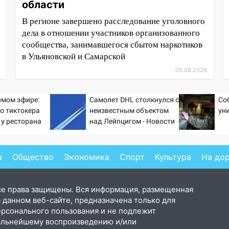
области
В регионе завершено расследование уголовного
дела в отношении участников организованного
сообщества, занимавшегося сбытом наркотиков
в Ульяновской и Самарской
05.08.2026
ямом эфире:
Самолет DHL столкнулся с
Со
о тиктокера
неизвестным объектом
ун
 у ресторана
над Лейпцигом - Новости
на Вести.ru
а
Общество
Экономика
Спорт
Культура
На до
се права защищены. Вся информация, размещенная
 данном веб-сайте, предназначена только для
ерсонального пользования и не подлежит
альнейшему воспроизведению и/или