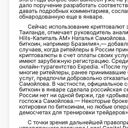
дало поручение разработать соответств
давать подробных комментариев, сосла
обнародованную еще в январе.
Сейчас использование криптовалют з
Таиланде, отмечает руководитель анал
Hills-Капиталъ АМ» Наталья Самойлова.
биткоин, например Бразилия»,— добавл
случаев, когда ритейлеры в России при
криптовалюты в счет оплаты своих услуг
имеют зарубежную регистрацию. Среди н
онлайн-турагентство Expedia. «После 
многие ритейлеры, ранее принимавшие б
услуг, предпочли добровольно отказать
Самойлова. В частности, официальное 
биткоин в январе сделала российская сет
России нет ни одной биржи, где «добы
госпожа Самойлова.— Некоторые броке
котировки по биткоинам, но любые опер
демосчетах для тренировки трейдеров»
С точки зрения дальнейшей правопр