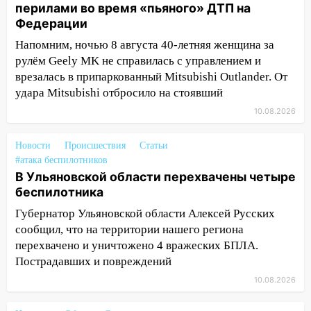
перилами во время «пьяного» ДТП на
11:12
Федерации
В Ульяновской области в огне
погиб один человек
Напомним, ночью 8 августа 40-летняя женщина за
рулём Geely MK не справилась с управлением и
11:05
12 человек погибли и 39 получили
врезалась в припаркованный Mitsubishi Outlander. От
ранения после атаки беспилотников на
удара Mitsubishi отбросило на стоявший
Нижнекамск
10.08.2026
10:51
В Ульяновской области
перехвачены четыре беспилотника
Новости
Происшествия
Статьи
10:15
Соцсети: мотоциклист врезался в
#атака беспилотников
В Ульяновской области перехвачены четыре
«Калину» в Новом городе
беспилотника
10:11
Во время атаки беспилотников в
Губернатор Ульяновской области Алексей Русских
Нижнекамске погибли люди: в
сообщил, что на территории нашего региона
республике объявили траур
перехвачено и уничтожено 4 вражеских БПЛА.
10:06
За выходные выпало больше
Пострадавших и повреждений
месячной нормы осадков и упало 111
10.08.2026
деревьев в Ульяновске