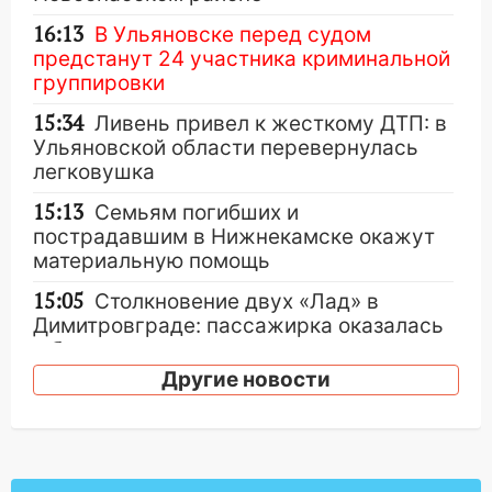
16:13
В Ульяновске перед судом
предстанут 24 участника криминальной
группировки
15:34
Ливень привел к жесткому ДТП: в
Ульяновской области перевернулась
легковушка
15:13
Семьям погибших и
пострадавшим в Нижнекамске окажут
материальную помощь
15:05
Столкновение двух «Лад» в
Димитровграде: пассажирка оказалась
в больнице
Другие новости
14:23
В Вешкаймском районе
перевернулся самодельный байк
14:21
Волонтеры «ЛизаАлерт»
выложили ориентировку на пропавшего