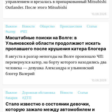
управлением и врезалась в припаркованный Mitsubishi
12:59
Губернатор Ульяновской области
Outlander. После этого Mitsubishi
выразил соболезнования в связи с
трагедией в Нижнекамске
10.08.2026
12:53
Число погибших в Нижнекамске
Важное
Новости
Общество
Происшествия
Статьи
выросло до 13 человек, среди них есть
#катер
#ЧП
ребенок
Масштабные поиски на Волге: в
12:46
Ульяновской области продолжают искать
Масштабные поиски на Волге: в
пропавшего после крушения катера блогера
Ульяновской области продолжают
искать пропавшего после крушения
8 августа в разгар непогоды на Волге произошло ЧП:
катера блогера
перевернулся катер, на борту которого находились два
человека — девушка Александра и ульяновский
11:53
Стало известно о состоянии
блогер Валерий
девочки, которую зажало между
автомобилем и перилами во время
10.08.2026
«пьяного» ДТП на Федерации
Важное
Дорожная обстановка
Новости
Статьи
11:29
Сергей Клопков назначен
#авария
#ДТП
начальником управления
Стало известно о состоянии девочки,
административно-технического
которую зажало между автомобилем и
контроля администрации Ульяновска