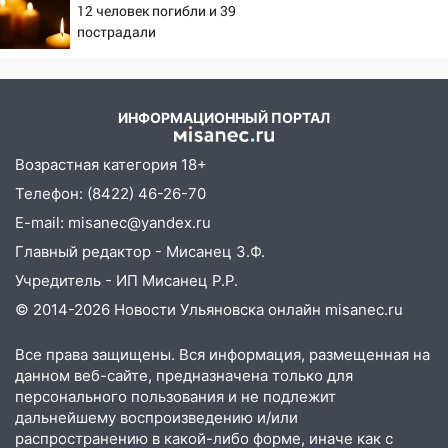
06:00
Как разрушительный ураган,
12 человек погибли и 39
потопы и падающие деревья
пострадали
парализовали Ульяновскую область: ЧП
за выходные
05:50
Пять украденных лошадей и
ИНФОРМАЦИОННЫЙ ПОРТАЛ
смертельная драка
05:00
Боль, скованность и старение
Возрастная категория 18+
дисков: как повседневные привычки
Телефон: (8422) 46-26-70
незаметно разрушают наш позвоночник
E-mail: misanec@yandex.ru
03:00
День скрытых ловушек и
Главный редактор - Мисанец З.Ф.
внезапных подарков судьбы: гороскоп
Учредитель - ИП Мисанец Р.Р.
на 10 августа
© 2014-2026 Новости Ульяновска онлайн
misanec.ru
09.08.2026
21:58
В Ульяновске около «нового»
Все права защищены. Вся информация, размещенная на
моста утопили автомобиль «Вольво»
данном веб-сайте, предназначена только для
персонального пользования и не подлежит
20:20
Итоги 9 августа в Ульяновской
дальнейшему воспроизведению и/или
области: разгул стихии, поиски
распространению в какой-либо форме, иначе как с