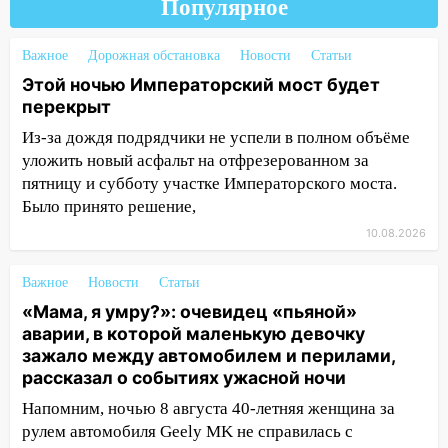
Популярное
8 августа в шторм ульяновского
блогера
Важное
Дорожная обстановка
Новости
Статьи
14:00
Этой ночью Императорский мост
Этой ночью Императорский мост будет
будет перекрыт
перекрыт
13:49
Сотрудники СУ СК России по
Из-за дождя подрядчики не успели в полном объёме
Ульяновской области вручили ключи от
уложить новый асфальт на отфрезерованном за
квартир сиротам и детям, оставшихся
пятницу и субботу участке Императорского моста.
без попечения родителей
Было принято решение,
13:36
«Мама, я умру?»: очевидец
10.08.2026
«пьяной» аварии, в которой маленькую
девочку зажало между автомобилем и
Важное
Новости
Статьи
перилами, рассказал о событиях
«Мама, я умру?»: очевидец «пьяной»
ужасной ночи
аварии, в которой маленькую девочку
13:05
зажало между автомобилем и перилами,
17-летний парень находился за
рассказал о событиях ужасной ночи
рулем мотоцикла во время ДТП в Новом
городе: в ГАИ прокомментировали
Напомним, ночью 8 августа 40-летняя женщина за
сегодняшнюю аварию
рулем автомобиля Geely MK не справилась с