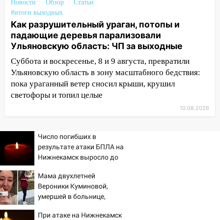
10:00
В Кузоватово ураганный ветер
Новости
Обзор
Статьи
повредил кровли районного дома
#итоги выходных
Как разрушительный ураган, потопы и
культуры и школы
падающие деревья парализовали
09:20
Момент падения дерева на
Ульяновскую область: ЧП за выходные
машину в Ульяновске попал на видео
Суббота и воскресенье, 8 и 9 августа, превратили
09:16
Утро ульяновских водителей
Ульяновскую область в зону масштабного бедствия:
началось с «глухой» пробки на старом
пока ураганный ветер сносил крыши, крушил
мосту
светофоры и топил целые
10.08.2026
09:10
Соцсети: на Московском шоссе в
Ульяновске произошла авария
Число погибших в
08:02
В Ульяновске во время
результате атаки БПЛА на
диспансеризации у 26-летнего парня
Нижнекамск выросло до
выявили онкологию
13
Мама двухлетней
07:00
Прохладная ночь и ветреный
Вероники Куминовой,
день: прогноз погоды в Ульяновске 10
умершей в больнице,
августа
беременна: семья ждет
При атаке на Нижнекамск
девочку