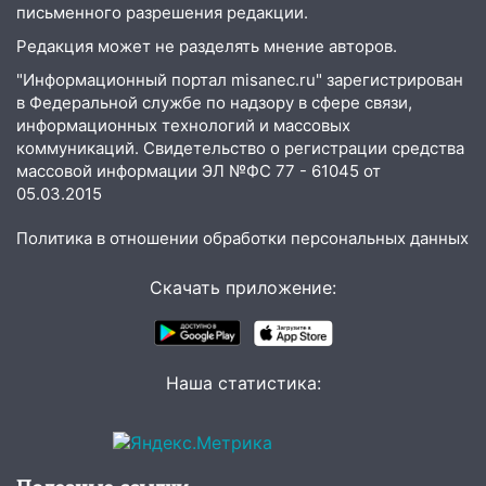
человека на Волге и транспортный
письменного разрешения редакции.
коллапс
Редакция может не разделять мнение авторов.
19:43
Из-за ураганного ветра упали
"Информационный портал misanec.ru" зарегистрирован
деревья в парке «Победы»
в Федеральной службе по надзору в сфере связи,
информационных технологий и массовых
18:00
Пепелище на Балтийской: в
коммуникаций. Свидетельство о регистрации средства
Заволжье ульяновские спасатели
массовой информации ЭЛ №ФС 77 - 61045 от
ликвидировали крупный пожар
05.03.2015
17:15
Прогноз погоды на 10 августа в
Политика в отношении обработки персональных данных
Ульяновской области
16:00
В Ульяновске во время шторма на
Скачать приложение:
Волге пропал известный блогер: нужна
помощь в поисках
15:28
Соцсети: на «Ауди» упало дерево
Наша статистика:
в Новом городе
15:12
В Ульяновске выгорела кухня в
многоэтажке