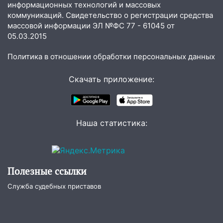
информационных технологий и массовых
принесет прилив творческой энергии и
коммуникаций. Свидетельство о регистрации средства
отличные шансы исправить старые
массовой информации ЭЛ №ФС 77 - 61045 от
ошибки
05.03.2015
06.08.2026
Политика в отношении обработки персональных данных
23:20
Прогноз погоды на 7 августа в
Ульяновской области
Скачать приложение:
20:04
Ульяновцев приглашают на забег,
посвящённый Дню воздушного флота
России
Наша статистика:
19:12
В Ульяновской области
руководителя частной компании
наказали за сокрытие прошлого своего
сотрудник
Полезные ссылки
18:02
В Ульяновск едут звезды
Служба судебных приставов
баскетбола!
17:08
Ульяновский областной суд