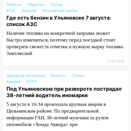
погоды в Ульяновской области на
Новости
Общество
Статьи
выходные 8-9 августа
#АЗС
#бензин
#топливный кризис
13:30
В Ульяновске транспортные
Где есть бензин в Ульяновске 7 августа:
полицейские проведут акцию «Час
список АЗС
пассажира»
Наличие топлива на конкретной заправке может
быстро измениться, поэтому перед поездкой стоит
13:20
В Ульяновске за один день
проверять свежесть отметки и нужную марку топлива.
обокрали женщину на пляже и
Заволжский
подростка в сквере
07.08.2026
13:01
В Димитровграде мужчина
выбросил из машины страйкбольную
Дорожная обстановка
Новости
Статьи
гранату: его задержали
#авария
#ДТП
12:34
На Ульяновскую область
Под Ульяновском при развороте пострадал
надвигается сильнейшая непогода: град
38-летний водитель иномарки
и шквал до 27 м/с
5 августа в 16:34 произошла крупная авария в
Цильнинском районе. По предварительной
12:31
Ульяновец хотел купить иномарку
информации ГАИ, 38-летний мужчина за рулем
из Европы и потерял 760 тысяч рублей
автомобиля «Хонда Аккорд» при
12:20
В Чердаклинском районе