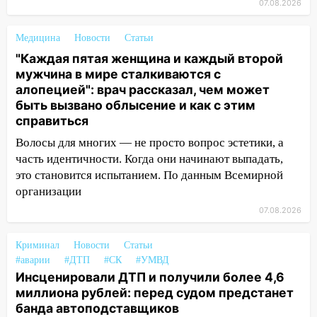
07.08.2026
столкнулись «Лада» и Chevrolet:
пострадал 14-летний подросток
Медицина
Новости
Статьи
12:00
Где есть бензин в Ульяновске 7
"Каждая пятая женщина и каждый второй
августа: список АЗС
мужчина в мире сталкиваются с
алопецией": врач рассказал, чем может
11:50
Заснул рядом с ребёнком и
быть вызвано облысение и как с этим
случайно задушил его: суд вынес
справиться
приговор
Волосы для многих — не просто вопрос эстетики, а
11:38
В Ленинском районе пожар
часть идентичности. Когда они начинают выпадать,
полностью уничтожил дачный дом и
это становится испытанием. По данным Всемирной
сарай
организации
11:38
В Госдуме предложили отменить
07.08.2026
ЕГЭ с 2027 года
Криминал
Новости
Статьи
11:25
В Ульяновске ИИ будет выявлять
#аварии
#ДТП
#СК
#УМВД
нарушителей на контейнерных
Инсценировали ДТП и получили более 4,6
площадках
миллиона рублей: перед судом предстанет
банда автоподставщиков
11:20
Ульяновская шахматистка