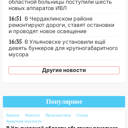
областной больницы поступили шесть
новых аппаратов ИВЛ
16:51
В Чердаклинском районе
ремонтируют дороги, ставят остановки
и проводят новое освещение
16:35
В Ульяновске установили ещё
девять бункеров для крупногабаритного
мусора
16:26
В Ульяновске бесплатно покажут
Другие новости
матч «Волги» под открытым небом
16:12
В Ульяновском госуниверситете
разработают отечественный прибор для
цифровой ПЦР
Популярное
15:47
Ульяновцы могут вернуть деньги
за абонементы закрывшегося фитнес-
Важное
Новости
Происшествия
Статьи
клуба «Рекорд-Fitness»
#ракетная опасность