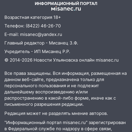
Бога в СИЗО
ИНФОРМАЦИОННЫЙ ПОРТАЛ
09:35
В Ульяновске директора фирмы
Возрастная категория 18+
будут судить за неуплату налогов на 48
млн рублей
Телефон: (8422) 46-26-70
E-mail: misanec@yandex.ru
08:22
Подросток на питбайке сбил
велосипедистку: пострадали двое
Главный редактор - Мисанец З.Ф.
Учредитель - ИП Мисанец Р.Р.
07:20
Жара возвращается: ожидается
знойный и сухой четверг
© 2014-2026 Новости Ульяновска онлайн
misanec.ru
06:00
Под Ульяновском при развороте
Все права защищены. Вся информация, размещенная на
пострадал 38-летний водитель
данном веб-сайте, предназначена только для
иномарки
персонального пользования и не подлежит
дальнейшему воспроизведению и/или
05:00
«Каждая пятая женщина и каждый
распространению в какой-либо форме, иначе как с
второй мужчина в мире сталкиваются с
письменного разрешения редакции.
алопецией»: врач рассказал, чем может
Редакция может не разделять мнение авторов.
быть вызвано облысение и как с этим
справиться
"Информационный портал misanec.ru" зарегистрирован
в Федеральной службе по надзору в сфере связи,
03:30
Гороскоп на 7 августа: пятница