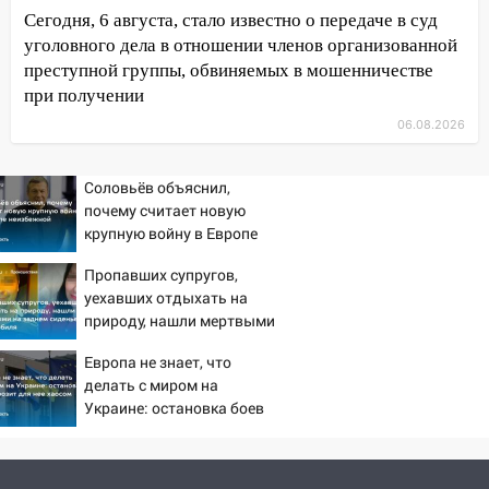
Валерия Клейменова выиграла два
Сегодня, 6 августа, стало известно о передаче в суд
золота в составе сборной мира
уголовного дела в отношении членов организованной
преступной группы, обвиняемых в мошенничестве
11:16
В Ульяновске открыли памятную
при получении
доску декабристу Кондратию Рылееву
06.08.2026
10:40
В Ульяновске спасатели ночью
нашли потерявшегося в заброшенных
садах 79-летнего мужчину
Соловьёв объяснил,
почему считает новую
10:26
На нескольких улицах Ульяновска
крупную войну в Европе
временно отключили холодную воду
неизбежной
Пропавших супругов,
10:14
В Ульяновске двоих участников
уехавших отдыхать на
коррупционной схемы при ЦГКБ
природу, нашли мертвыми
отправили в колонию на 7 и 8 лет
на заднем сиденье
Европа не знает, что
автомобиля
09:52
Ночью беспилотники сбили над
делать с миром на
соседними Татарстаном и Саратовской
Украине: остановка боев
областью
грозит для нее хаосом
09:41
Диана Шурыгина уверовала в