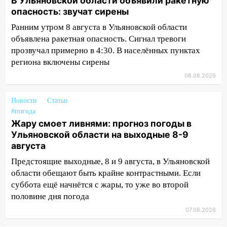
15:34
После вмешательства
В Ульяновской области объявили ракетную
прокуратуры в селах Ульяновской
опасность: звучат сирены
области привели в порядок детские
Ранним утром 8 августа в Ульяновской области
площадки
объявлена ракетная опасность. Сигнал тревоги
прозвучал примерно в 4:30. В населённых пунктах
15:27
Прокуратура проверяет
региона включены сирены
капремонт школы в селе Кивать
08.08.2026
15:08
В Кузоватово после прокурорской
проверки обновили разметку на
Новости
Статьи
пешеходных переходах
#погода
14:40
На проспекте Гая в Ульяновске
Жару смоет ливнями: прогноз погоды в
запретили остановку автомобилей на
Ульяновской области на выходные 8-9
50-метровом участке
августа
Предстоящие выходные, 8 и 9 августа, в Ульяновской
14:22
В Новом городе 8 августа пройдет
области обещают быть крайне контрастными. Если
большой фестиваль «Наше время» с
суббота ещё начнётся с жары, то уже во второй
мотофристайлом и концертом
половине дня погода
«Мураками»
07.08.2026
14:04
Жару смоет ливнями: прогноз