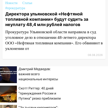
11:16
В Ульяновске ищут 37-летнего
Новости
Статьи
мужчину, пропавшего ещё 19 июля
#прокуратура
Директора ульяновской «Нефтяной
10:30
От мотофристайла до прогулки с
топливной компании» будут судить за
хаски: куда сходить в Ульяновской
неуплату 48,4 млн рублей налогов
области 8–9 августа
Прокуратура Ульяновской области направила в суд
10:11
Директора ульяновской
уголовное дело в отношении 48-летнего директора
«Нефтяной топливной компании» будут
ООО «Нефтяная топливная компания». Его обвиняют в
судить за неуплату 48,4 млн рублей
уклонении от
налогов
08.08.2026
09:28
Дети на дорогах: пострадали
велосипедисты, мотоциклисты и
Дмитрий Медведев:
пешеходы. Обзор крупных аварий в
важнее всего
Ульяновской области
национальные интересы
России
08:30
Поджог со свечой, 16 сгоревших
Скотт Риттер: 40 дней
домов и выстрел за водку
"принуждения России и
Путина" резко приблизили
07:50
Какая погоды будет днем 8
крах режима Зеленского
августа
"За тысячи километров":