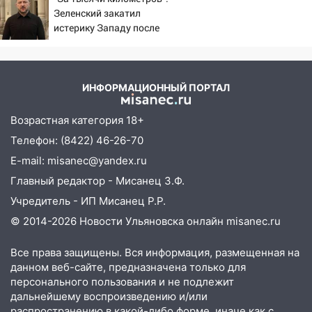
Зеленский закатил
06:45
Императорский мост в
истерику Западу после
Ульяновске останется закрытым до
ночного удара
утра 10 августа
05:18
Судьба готовит сюрприз: гороскоп
на 8 августа — кому повезет с
ИНФОРМАЦИОННЫЙ ПОРТАЛ
деньгами, а кого ждет неожиданная
встреча
Возрастная категория 18+
Телефон: (8422) 46-26-70
04:47
В Ульяновской области объявили
ракетную опасность: звучат сирены
E-mail: misanec@yandex.ru
07.08.2026
Главный редактор - Мисанец З.Ф.
20:40
Ульяновские аграрии смогут
Учредитель - ИП Мисанец Р.Р.
купить тракторы с отсрочкой платежа
© 2014-2026 Новости Ульяновска онлайн
misanec.ru
до декабря
Все права защищены. Вся информация, размещенная на
19:34
В следственном управлении
данном веб-сайте, предназначена только для
состоялось торжественное
персонального пользования и не подлежит
мероприятие, приуроченное к
дальнейшему воспроизведению и/или
празднованию Дня сотрудника органов
распространению в какой-либо форме, иначе как с