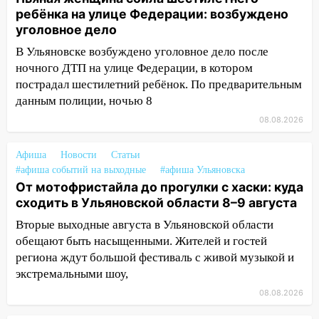
на электрощит
ребёнка на улице Федерации: возбуждено
уголовное дело
13:10
В Заволжском районе дерево
упало во дворе
В Ульяновске возбуждено уголовное дело после
ночного ДТП на улице Федерации, в котором
13:08
Ураган ударил по Ульяновску:
пострадал шестилетний ребёнок. По предварительным
сорванные крыши, поваленные деревья,
данным полиции, ночью 8
затопленные улицы и остановившиеся
08.08.2026
трамваи
12:17
Ульяновск накрыл крупный град:
Афиша
Новости
Статьи
после ливня город снова уходит под
#афиша событий на выходные
#афиша Ульяновска
воду
От мотофристайла до прогулки с хаски: куда
сходить в Ульяновской области 8–9 августа
12:12
Прокуратура взяла на контроль
ДТП с шестилетним ребёнком на улице
Вторые выходные августа в Ульяновской области
Федерации
обещают быть насыщенными. Жителей и гостей
региона ждут большой фестиваль с живой музыкой и
12:01
Пьяная женщина сбила
экстремальными шоу,
шестилетнего ребёнка на улице
08.08.2026
Федерации: возбуждено уголовное дело