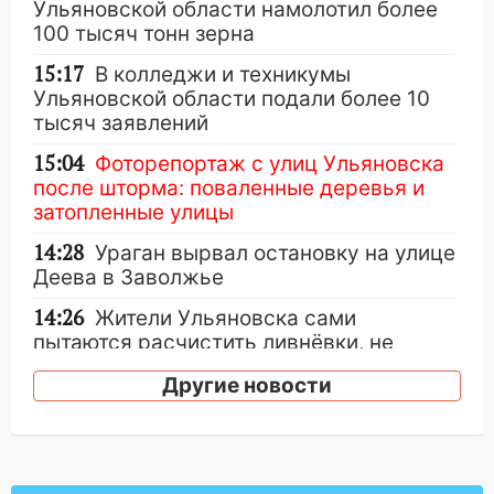
Ульяновской области намолотил более
100 тысяч тонн зерна
15:17
В колледжи и техникумы
Ульяновской области подали более 10
тысяч заявлений
15:04
Фоторепортаж с улиц Ульяновска
после шторма: поваленные деревья и
затопленные улицы
14:28
Ураган вырвал остановку на улице
Деева в Заволжье
14:26
Жители Ульяновска сами
пытаются расчистить ливнёвки, не
дождавшись коммунальщиков
Другие новости
14:16
Шторм продолжает ломать город:
на улице Любови Шевцовой рухнул
светофор