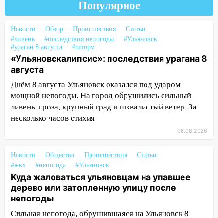
14:14
Студента из Ульяновска обманули
Популярное
мошенники под видом преподавателя
14:12
Куда жаловаться ульяновцам на
Новости
Обзор
Происшествия
Статьи
упавшее дерево или затопленную улицу
#ливень
#последствия непогоды
#Ульяновск
#ураган 8 августа
#шторм
после непогоды
«Ульяновскалипсис»: последствия урагана 8
13:59
В Новом городе ураганным
августа
ветром сорвало опалубку со
Днём 8 августа Ульяновск оказался под ударом
строящегося дома
мощной непогоды. На город обрушились сильный
ливень, гроза, крупный град и шквалистый ветер. За
13:54
В мэрии Ульяновска рассказали,
несколько часов стихия
как устраняют последствия мощного
шторма
08.08.2026
13:49
Стихия продолжает крушить
Новости
Общество
Происшествия
Статьи
Ульяновск: дерево рухнуло на дом на
#жкх
#непогода
#Ульяновск
Орджоникидзе
Куда жаловаться ульяновцам на упавшее
13:47
На Нижней Террасе мощным
дерево или затопленную улицу после
ветром вырвало дерево с корнем
непогоды
Сильная непогода, обрушившаяся на Ульяновск 8
13:46
Сильный ветер сорвал крышу с