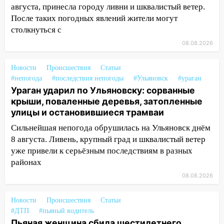
августа, принесла городу ливни и шквалистый ветер.
СТО на проспекте Созидателей
После таких погодных явлений жители могут
13:35
Непогода продолжает бить по
столкнуться с
транспорту: в Ульяновске трамвай
08.08.2026
сошёл с рельсов
13:22
Упавшие деревья перекрыли
Новости
Происшествия
Статьи
дороги в Ульяновске: фото
#непогода
#последствия непогоды
#Ульяновск
#ураган
Ураган ударил по Ульяновску: сорванные
13:17
Непогода в Ульяновске не
крыши, поваленные деревья, затопленные
закончится сегодня: сильные ливни
улицы и остановившиеся трамваи
сохранятся 9 августа
Сильнейшая непогода обрушилась на Ульяновск днём
13:15
Трижды «брал в долг» без спроса:
8 августа. Ливень, крупный град и шквалистый ветер
житель Вешкаймского района похитил у
уже привели к серьёзным последствиям в разных
знакомого 191 тысячу рублей
районах
08.08.2026
13:14
Ураган оторвал светофор на
проспекте Филатова в Ульяновске
Новости
Происшествия
Статьи
13:12
Дерево пробило крышу дома на
#ДТП
#пьяный водитель
Новгородской в Ульяновске и рухнуло
Пьяная женщина сбила шестилетнего