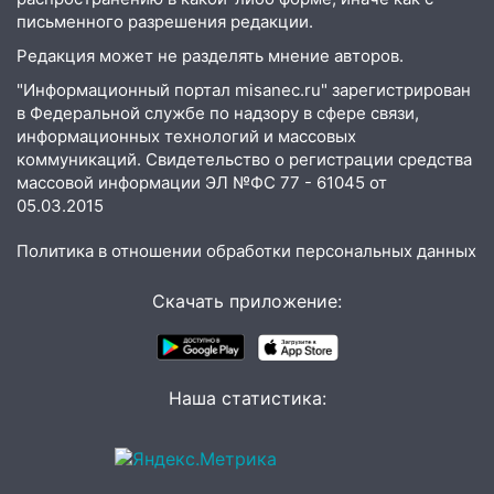
следствия Российской Федерации
письменного разрешения редакции.
19:30
Ульяновцев приглашают
Редакция может не разделять мнение авторов.
поддержать «Симбирскую чебурашку»
"Информационный портал misanec.ru" зарегистрирован
на фестивале «ФормАРТ»
в Федеральной службе по надзору в сфере связи,
информационных технологий и массовых
18:11
Ульяновская область стала
коммуникаций. Свидетельство о регистрации средства
пилотным регионом проекта
массовой информации ЭЛ №ФС 77 - 61045 от
«Культурное долголетие»
05.03.2015
17:23
Прогноз погоды в Ульяновской
Политика в отношении обработки персональных данных
области на 8 августа
17:16
В реанимацию Ульяновской
Скачать приложение:
областной больницы поступили шесть
новых аппаратов ИВЛ
16:51
В Чердаклинском районе
Наша статистика:
ремонтируют дороги, ставят остановки
и проводят новое освещение
16:35
В Ульяновске установили ещё