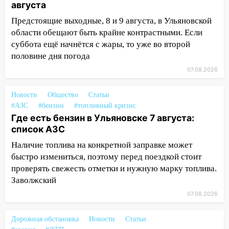
матч «Волги» под открытым небом
августа
Предстоящие выходные, 8 и 9 августа, в Ульяновской
16:12
В Ульяновском госуниверситете
области обещают быть крайне контрастными. Если
разработают отечественный прибор для
суббота ещё начнётся с жары, то уже во второй
цифровой ПЦР
половине дня погода
15:47
Ульяновцы могут вернуть деньги
07.08.2026
за абонементы закрывшегося фитнес-
клуба «Рекорд-Fitness»
Новости
Общество
Статьи
15:34
После вмешательства
#АЗС
#бензин
#топливный кризис
прокуратуры в селах Ульяновской
Где есть бензин в Ульяновске 7 августа:
области привели в порядок детские
список АЗС
площадки
Наличие топлива на конкретной заправке может
быстро измениться, поэтому перед поездкой стоит
15:27
Прокуратура проверяет
проверять свежесть отметки и нужную марку топлива.
капремонт школы в селе Кивать
Заволжский
15:08
В Кузоватово после прокурорской
07.08.2026
проверки обновили разметку на
пешеходных переходах
Дорожная обстановка
Новости
Статьи