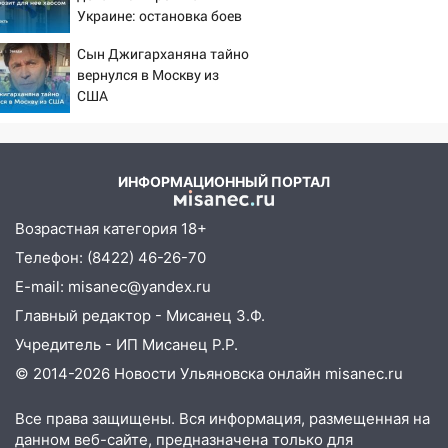
Украине: остановка боев
сарай
грозит для нее хаосом
11:38
Сын Джигарханяна тайно
В Госдуме предложили отменить
вернулся в Москву из
ЕГЭ с 2027 года
США
11:25
В Ульяновске ИИ будет выявлять
нарушителей на контейнерных
площадках
ИНФОРМАЦИОННЫЙ ПОРТАЛ
11:20
Ульяновская шахматистка
Валерия Клейменова выиграла два
Возрастная категория 18+
золота в составе сборной мира
Телефон: (8422) 46-26-70
11:16
В Ульяновске открыли памятную
E-mail: misanec@yandex.ru
доску декабристу Кондратию Рылееву
Главный редактор - Мисанец З.Ф.
10:40
В Ульяновске спасатели ночью
Учредитель - ИП Мисанец Р.Р.
нашли потерявшегося в заброшенных
© 2014-2026 Новости Ульяновска онлайн
misanec.ru
садах 79-летнего мужчину
10:26
На нескольких улицах Ульяновска
Все права защищены. Вся информация, размещенная на
временно отключили холодную воду
данном веб-сайте, предназначена только для