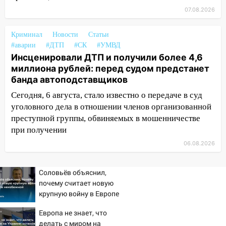
выбросил из машины страйкбольную
07.08.2026
гранату: его задержали
12:34
На Ульяновскую область
Криминал
Новости
Статьи
надвигается сильнейшая непогода: град
#аварии
#ДТП
#СК
#УМВД
и шквал до 27 м/с
Инсценировали ДТП и получили более 4,6
миллиона рублей: перед судом предстанет
12:31
Ульяновец хотел купить иномарку
банда автоподставщиков
из Европы и потерял 760 тысяч рублей
Сегодня, 6 августа, стало известно о передаче в суд
12:20
В Чердаклинском районе
уголовного дела в отношении членов организованной
столкнулись «Лада» и Chevrolet:
преступной группы, обвиняемых в мошенничестве
пострадал 14-летний подросток
при получении
12:00
Где есть бензин в Ульяновске 7
06.08.2026
августа: список АЗС
11:50
Заснул рядом с ребёнком и
Соловьёв объяснил,
случайно задушил его: суд вынес
почему считает новую
приговор
крупную войну в Европе
неизбежной
11:38
В Ленинском районе пожар
Европа не знает, что
полностью уничтожил дачный дом и
делать с миром на