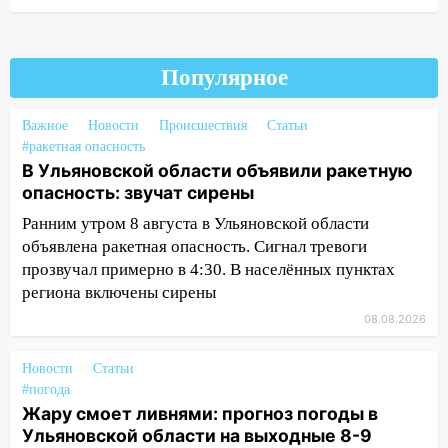
19:30
Ульяновцев приглашают
поддержать «Симбирскую чебурашку»
на фестивале «ФормАРТ»
Популярное
18:11
Ульяновская область стала
Важное
Новости
Происшествия
Статьи
пилотным регионом проекта
#ракетная опасность
«Культурное долголетие»
В Ульяновской области объявили ракетную
17:16
В реанимацию Ульяновской
опасность: звучат сирены
областной больницы поступили шесть
Ранним утром 8 августа в Ульяновской области
новых аппаратов ИВЛ
объявлена ракетная опасность. Сигнал тревоги
16:51
прозвучал примерно в 4:30. В населённых пунктах
В Чердаклинском районе
ремонтируют дороги, ставят остановки
региона включены сирены
и проводят новое освещение
08.08.2026
16:35
В Ульяновске установили ещё
Новости
Статьи
девять бункеров для крупногабаритного
#погода
мусора
Жару смоет ливнями: прогноз погоды в
16:26
В Ульяновске бесплатно покажут
Ульяновской области на выходные 8-9