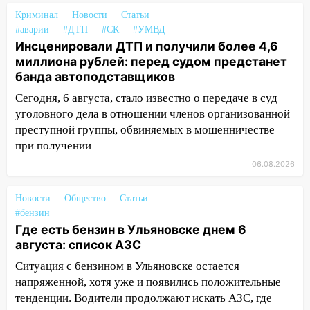
15:47
На улице Радищева сбили
Криминал
Новости
Статьи
курьера: крупная авария в Ульяновске
#аварии
#ДТП
#СК
#УМВД
Инсценировали ДТП и получили более 4,6
15:15
Проводил до квартиры и ограбил:
миллиона рублей: перед судом предстанет
новый кавалер женщины оказался
банда автоподставщиков
рецидивистом
Сегодня, 6 августа, стало известно о передаче в суд
14:26
В Ульяновске ограничат движение
уголовного дела в отношении членов организованной
по улице Ефремова
преступной группы, обвиняемых в мошенничестве
при получении
14:23
67% ульяновцев готовы
передумать увольняться, если им
06.08.2026
повысят зарплату
Новости
Общество
Статьи
14:01
Инсценировали ДТП и получили
#бензин
более 4,6 миллиона рублей: перед
Где есть бензин в Ульяновске днем 6
судом предстанет банда
августа: список АЗС
автоподставщиков
Ситуация с бензином в Ульяновске остается
13:36
В Инзе произошел крупный пожар
напряженной, хотя уже и появились положительные
тенденции. Водители продолжают искать АЗС, где
13:00
В суде защитили репутацию