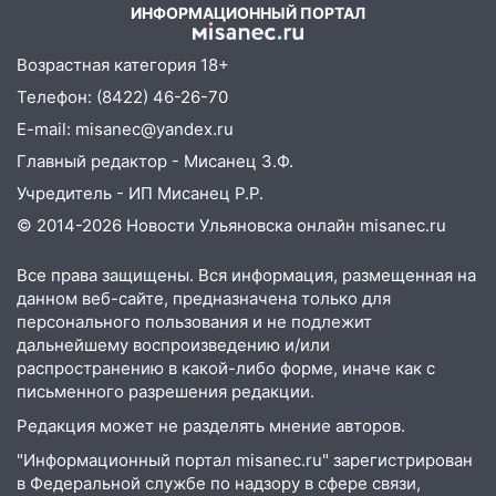
ИНФОРМАЦИОННЫЙ ПОРТАЛ
18:00
Мотофристайл, рок и силовой
экстрим: в Ульяновске пройдет
Возрастная категория 18+
большой фестиваль «Наше время»
Телефон: (8422) 46-26-70
17:30
Где есть бензин в Ульяновске 5
E-mail: misanec@yandex.ru
августа после рабочего дня: список АЗС
Главный редактор - Мисанец З.Ф.
17:05
«Обыск» по видеосвязи: в
Учредитель - ИП Мисанец Р.Р.
Ульяновске задержали 19-летнюю
© 2014-2026 Новости Ульяновска онлайн
misanec.ru
сообщницу мошенников
16:12
Все права защищены. Вся информация, размещенная на
Едва не перерезал горло: в
данном веб-сайте, предназначена только для
Вешкайме посиделки с судимым
персонального пользования и не подлежит
знакомым закончились для женщины
дальнейшему воспроизведению и/или
больницей
распространению в какой-либо форме, иначе как с
16:06
18-летняя девушка без прав
письменного разрешения редакции.
перевернулась на мопеде и попала в
Редакция может не разделять мнение авторов.
больницу
"Информационный портал misanec.ru" зарегистрирован
15:59
Ульяновец отдал более 14
в Федеральной службе по надзору в сфере связи,