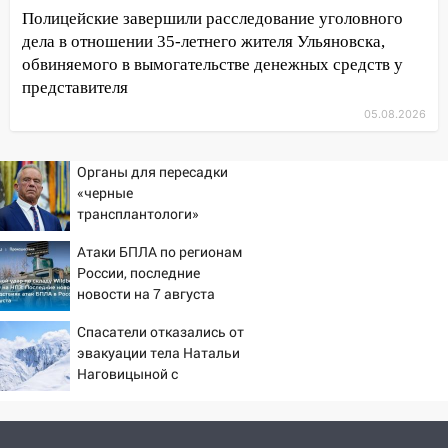
Полицейские завершили расследование уголовного
06:00
Четыре года борьбы: ульяновские
дела в отношении 35-летнего жителя Ульяновска,
юристы помогли женщине засудить УК
обвиняемого в вымогательстве денежных средств у
за плесень на стенах
представителя
05:00
Кому 6 августа звезды сулят
05.08.2026
прибыль, а кому — испытания на
прочность
Органы для пересадки
05.08.2026
«черные
трансплантологи»
22:58
Соцсети: на проспекте Тюленева
извлекали у еще живых
ДТП с мотоциклистом
Атаки БПЛА по регионам
пациентов
России, последние
20:22
Мошенники обманули 92-летнюю
новости на 7 августа
жительницу Ульяновской области
2026: последствия, атаки
Спасатели отказались от
19:14
на склады Wildberries,
Житель Ульяновской области
эвакуации тела Натальи
состояние пострадавших
подвез троих незнакомцев на трассе и
Наговицыной с
заработал уголовное дело
семитысячника
18:14
Прогноз погоды на 6 августа в
Ульяновской области