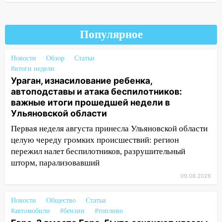
05:05
День, когда всё может
измениться: гороскоп на 9 августа —
Популярное
три знака получат шанс, который нельзя
упустить
Новости
Обзор
Статьи
08.08.2026
#итоги недели
20:10
Во время урагана в Ульяновске на
Ураган, изнасилование ребенка,
Волге перевернулась лодка
автоподставы и атака беспилотников:
важные итоги прошедшей недели в
19:55
В Ульяновске упавшее дерево
Ульяновской области
заблокировало в машине двух женщин
Первая неделя августа принесла Ульяновской области
17:15
В Ульяновской области
целую череду громких происшествий: регион
ремонтируют девять мостов: один уже
пережил налет беспилотников, разрушительный
готов, ещё два — почти завершены
шторм, парализовавший
17:00
09.08.2026
«Ульяновскалипсис»: последствия
урагана 8 августа
Новости
Общество
Статьи
16:38
Прогноз погоды в Ульяновской
#автомобили
#бензин
#топливо
области на 9 августа