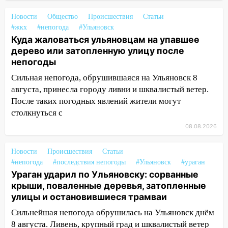
дождавшись коммунальщиков
Новости
Общество
Происшествия
Статьи
14:16
Шторм продолжает ломать город:
#жкх
#непогода
#Ульяновск
на улице Любови Шевцовой рухнул
Куда жаловаться ульяновцам на упавшее
светофор
дерево или затопленную улицу после
непогоды
14:14
Студента из Ульяновска обманули
мошенники под видом преподавателя
Сильная непогода, обрушившаяся на Ульяновск 8
августа, принесла городу ливни и шквалистый ветер.
14:12
Куда жаловаться ульяновцам на
После таких погодных явлений жители могут
упавшее дерево или затопленную улицу
столкнуться с
после непогоды
08.08.2026
13:59
В Новом городе ураганным
ветром сорвало опалубку со
Новости
Происшествия
Статьи
строящегося дома
#непогода
#последствия непогоды
#Ульяновск
#ураган
Ураган ударил по Ульяновску: сорванные
13:54
В мэрии Ульяновска рассказали,
крыши, поваленные деревья, затопленные
как устраняют последствия мощного
улицы и остановившиеся трамваи
шторма
Сильнейшая непогода обрушилась на Ульяновск днём
13:49
Стихия продолжает крушить
8 августа. Ливень, крупный град и шквалистый ветер