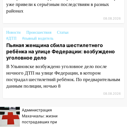
Ульяновск: дерево рухнуло на дом на
уже привели к серьёзным последствиям в разных
Орджоникидзе
районах
13:47
На Нижней Террасе мощным
08.08.2026
ветром вырвало дерево с корнем
Новости
Происшествия
Статьи
13:46
Сильный ветер сорвал крышу с
#ДТП
#пьяный водитель
СТО на проспекте Созидателей
Пьяная женщина сбила шестилетнего
13:35
Непогода продолжает бить по
ребёнка на улице Федерации: возбуждено
транспорту: в Ульяновске трамвай
уголовное дело
сошёл с рельсов
В Ульяновске возбуждено уголовное дело после
ночного ДТП на улице Федерации, в котором
13:22
Упавшие деревья перекрыли
пострадал шестилетний ребёнок. По предварительным
дороги в Ульяновске: фото
данным полиции, ночью 8
13:17
Непогода в Ульяновске не
08.08.2026
закончится сегодня: сильные ливни
сохранятся 9 августа
Администрация
13:15
Трижды «брал в долг» без спроса:
Махачкалы: жизни
житель Вешкаймского района похитил у
пострадавших при
знакомого 191 тысячу рублей