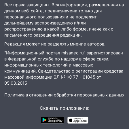
Федерации
Все права защищены. Вся информация, размещенная на
данном веб-сайте, предназначена только для
12:01
Пьяная женщина сбила
персонального пользования и не подлежит
шестилетнего ребёнка на улице
дальнейшему воспроизведению и/или
Федерации: возбуждено уголовное дело
распространению в какой-либо форме, иначе как с
письменного разрешения редакции.
11:16
В Ульяновске ищут 37-летнего
мужчину, пропавшего ещё 19 июля
Редакция может не разделять мнение авторов.
"Информационный портал misanec.ru" зарегистрирован
10:30
От мотофристайла до прогулки с
в Федеральной службе по надзору в сфере связи,
хаски: куда сходить в Ульяновской
информационных технологий и массовых
области 8–9 августа
коммуникаций. Свидетельство о регистрации средства
массовой информации ЭЛ №ФС 77 - 61045 от
10:11
Директора ульяновской
05.03.2015
«Нефтяной топливной компании» будут
судить за неуплату 48,4 млн рублей
Политика в отношении обработки персональных данных
налогов
09:28
Дети на дорогах: пострадали
Скачать приложение:
велосипедисты, мотоциклисты и
пешеходы. Обзор крупных аварий в
Ульяновской области