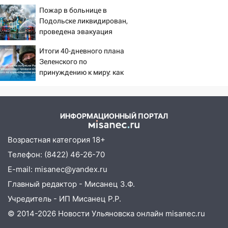
падении лифта ничто не
Пожар в больнице в
угрожает
13:14
Ураган оторвал светофор на
Подольске ликвидирован,
проспекте Филатова в Ульяновске
проведена эвакуация
13:12
Дерево пробило крышу дома на
Итоги 40-дневного плана
Новгородской в Ульяновске и рухнуло
Зеленского по
на электрощит
принуждению к миру: как
ответила Россия, полный
13:10
В Заволжском районе дерево
разбор провала операции
упало во дворе
Украины от военкора
Коца
ИНФОРМАЦИОННЫЙ ПОРТАЛ
13:08
Ураган ударил по Ульяновску:
сорванные крыши, поваленные деревья,
Возрастная категория 18+
затопленные улицы и остановившиеся
трамваи
Телефон: (8422) 46-26-70
E-mail: misanec@yandex.ru
12:17
Ульяновск накрыл крупный град:
после ливня город снова уходит под
Главный редактор - Мисанец З.Ф.
воду
Учредитель - ИП Мисанец Р.Р.
12:12
Прокуратура взяла на контроль
© 2014-2026 Новости Ульяновска онлайн
misanec.ru
ДТП с шестилетним ребёнком на улице