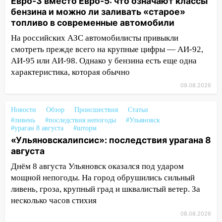
Евро-3 вместо Евро-5: что означают классы
бензина и можно ли заливать «старое»
16:34
Из-за мощной непогоды в
топливо в современные автомобили
Ульяновске отменили фестиваль «Наше
время»
На российских АЗС автомобилисты привыкли
смотреть прежде всего на крупные цифры — АИ-92,
16:17
Мелекесский район первым в
АИ-95 или АИ-98. Однако у бензина есть еще одна
Ульяновской области намолотил более
характеристика, которая обычно
100 тысяч тонн зерна
09.08.2026
15:17
В колледжи и техникумы
Ульяновской области подали более 10
Новости
Обзор
Происшествия
Статьи
тысяч заявлений
#ливень
#последствия непогоды
#Ульяновск
#ураган 8 августа
#шторм
15:04
Фоторепортаж с улиц Ульяновска
«Ульяновскалипсис»: последствия урагана 8
после шторма: поваленные деревья и
августа
затопленные улицы
Днём 8 августа Ульяновск оказался под ударом
14:28
Ураган вырвал остановку на улице
мощной непогоды. На город обрушились сильный
Деева в Заволжье
ливень, гроза, крупный град и шквалистый ветер. За
несколько часов стихия
14:26
Жители Ульяновска сами
пытаются расчистить ливнёвки, не
08.08.2026