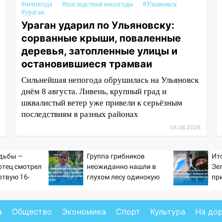
#непогода
#последствия непогоды
#Ульяновск
#ураган
Ураган ударил по Ульяновску:
сорванные крыши, поваленные
деревья, затопленные улицы и
остановившиеся трамваи
Сильнейшая непогода обрушилась на Ульяновск
днём 8 августа. Ливень, крупный град и
шквалистый ветер уже привели к серьёзным
последствиям в разных районах
08.08.2026
дьбы –
Группа грибников
Ит
отец смотрел
неожиданно нашли в
Зе
ртвую 16-
глухом лесу одинокую
пр
ь и не мог
испуганную маленькую
от
слезы
девочку с игрушкой
ра
Ук
а
Общество
Экономика
Спорт
Культура
На до
Ко