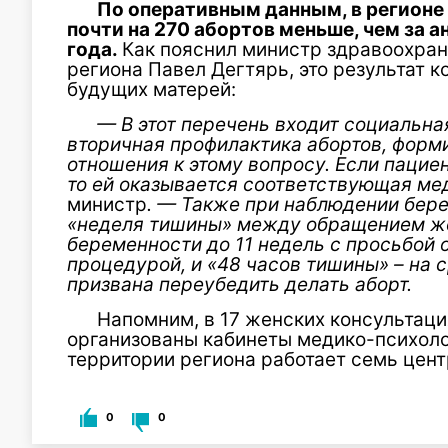
По оперативным данным, в регионе
почти на 270 абортов меньше, чем за
года.
Как пояснил министр здравоохран
региона Павел Дегтярь, это результат 
будущих матерей:
— В этот перечень входит социальн
вторичная профилактика абортов, форм
отношения к этому вопросу. Если пациен
то ей оказывается соответствующая м
министр
. — Также при наблюдении бер
«неделя тишины» между обращением же
беременности до 11 недель с просьбой 
процедурой, и «48 часов тишины» – на с
призвана переубедить делать аборт.
Напомним, в 17 женских консультаци
организованы кабинеты медико-психоло
территории региона работает семь цен
0
0