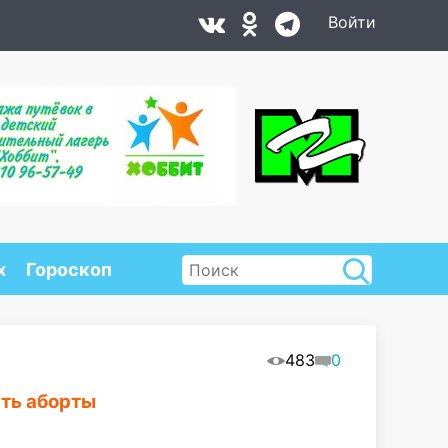
Войти
х
Гороскоп
483
0
ть аборты