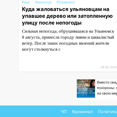
#жкх
#непогода
#Ульяновск
автомобили
Куда жаловаться ульяновцам на
06:30
Какая погода будет в
упавшее дерево или затопленную
Ульяновской области днем 9
улицу после непогоды
августа
Сильная непогода, обрушившаяся на Ульяновск
05:05
День, когда всё может
8 августа, принесла городу ливни и шквалистый
измениться: гороскоп на 9
ветер. После таких погодных явлений жители
августа — три знака получат
могут столкнуться с
шанс, который нельзя упустить
08.08.2026
08.08.2026
20:10
Во время урагана в
Ульяновске на Волге
перевернулась лодка
Вместо сва
похороны: 
19:55
В Ульяновске упавшее
на свою ме
дерево заблокировало в
летнюю доч
машине двух женщин
сдержать 
17:15
В Ульяновской области
ЧП
Криминал
Политик
ремонтируют девять мостов: