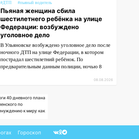
#ДТП
#пьяный водитель
Пьяная женщина сбила
шестилетнего ребёнка на улице
Федерации: возбуждено
уголовное дело
В Ульяновске возбуждено уголовное дело после
ночного ДТП на улице Федерации, в котором
пострадал шестилетний ребёнок. По
предварительным данным полиции, ночью 8
08.08.2026
оги 40-дневного плана
ленского по
инуждению к миру: как
ветила Россия, полный
збор провала операции
раины от военкора
рогах
Гороскоп
ца