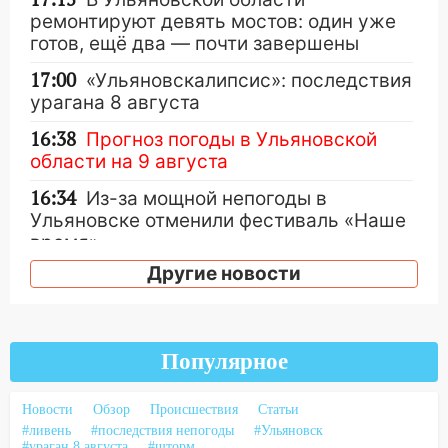
ремонтируют девять мостов: один уже
готов, ещё два — почти завершены
17:00
«Ульяновскалипсис»: последствия
урагана 8 августа
16:38
Прогноз погоды в Ульяновской
области на 9 августа
16:34
Из-за мощной непогоды в
Ульяновске отменили фестиваль «Наше
время»
Другие новости
16:17
Мелекесский район первым в
Ульяновской области намолотил более
100 тысяч тонн зерна
15:17
В колледжи и техникумы
Популярное
Ульяновской области подали более 10
тысяч заявлений
Новости
Обзор
Происшествия
Статьи
#ливень
#последствия непогоды
#Ульяновск
15:04
Фоторепортаж с улиц Ульяновска
#ураган 8 августа
#шторм