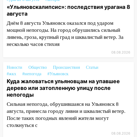
после шторма: поваленные деревья и
«Ульяновскалипсис»: последствия урагана 8
затопленные улицы
августа
14:28
Ураган вырвал остановку на улице
Днём 8 августа Ульяновск оказался под ударом
Деева в Заволжье
мощной непогоды. На город обрушились сильный
ливень, гроза, крупный град и шквалистый ветер. За
14:26
Жители Ульяновска сами
несколько часов стихия
пытаются расчистить ливнёвки, не
08.08.2026
дождавшись коммунальщиков
14:16
Шторм продолжает ломать город:
Новости
Общество
Происшествия
Статьи
на улице Любови Шевцовой рухнул
#жкх
#непогода
#Ульяновск
светофор
Куда жаловаться ульяновцам на упавшее
дерево или затопленную улицу после
14:14
Студента из Ульяновска обманули
непогоды
мошенники под видом преподавателя
Сильная непогода, обрушившаяся на Ульяновск 8
14:12
Куда жаловаться ульяновцам на
августа, принесла городу ливни и шквалистый ветер.
упавшее дерево или затопленную улицу
После таких погодных явлений жители могут
после непогоды
столкнуться с
13:59
В Новом городе ураганным
08.08.2026