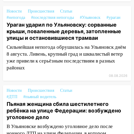
ветром сорвало опалубку со
строящегося дома
Новости
Происшествия
Статьи
#непогода
#последствия непогоды
#Ульяновск
#ураган
13:54
В мэрии Ульяновска рассказали,
Ураган ударил по Ульяновску: сорванные
как устраняют последствия мощного
крыши, поваленные деревья, затопленные
шторма
улицы и остановившиеся трамваи
13:49
Стихия продолжает крушить
Сильнейшая непогода обрушилась на Ульяновск днём
Ульяновск: дерево рухнуло на дом на
8 августа. Ливень, крупный град и шквалистый ветер
Орджоникидзе
уже привели к серьёзным последствиям в разных
районах
13:47
На Нижней Террасе мощным
ветром вырвало дерево с корнем
08.08.2026
13:46
Сильный ветер сорвал крышу с
Новости
Происшествия
Статьи
СТО на проспекте Созидателей
#ДТП
#пьяный водитель
13:35
Пьяная женщина сбила шестилетнего
Непогода продолжает бить по
ребёнка на улице Федерации: возбуждено
транспорту: в Ульяновске трамвай
уголовное дело
сошёл с рельсов
В Ульяновске возбуждено уголовное дело после
13:22
Упавшие деревья перекрыли
ночного ДТП на улице Федерации, в котором