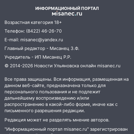
«Нефтяной топливной компании» будут
ИНФОРМАЦИОННЫЙ ПОРТАЛ
судить за неуплату 48,4 млн рублей
налогов
Возрастная категория 18+
09:28
Дети на дорогах: пострадали
Телефон: (8422) 46-26-70
велосипедисты, мотоциклисты и
E-mail: misanec@yandex.ru
пешеходы. Обзор крупных аварий в
Ульяновской области
Главный редактор - Мисанец З.Ф.
Учредитель - ИП Мисанец Р.Р.
08:30
Поджог со свечой, 16 сгоревших
домов и выстрел за водку
© 2014-2026 Новости Ульяновска онлайн
misanec.ru
07:50
Какая погоды будет днем 8
Все права защищены. Вся информация, размещенная на
августа
данном веб-сайте, предназначена только для
персонального пользования и не подлежит
06:45
Императорский мост в
дальнейшему воспроизведению и/или
Ульяновске останется закрытым до
распространению в какой-либо форме, иначе как с
утра 10 августа
письменного разрешения редакции.
05:18
Судьба готовит сюрприз: гороскоп
Редакция может не разделять мнение авторов.
на 8 августа — кому повезет с
"Информационный портал misanec.ru" зарегистрирован
деньгами, а кого ждет неожиданная