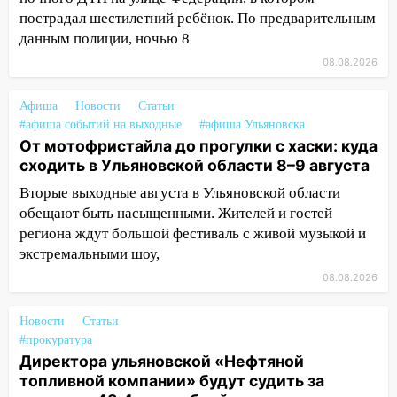
дороги в Ульяновске: фото
пострадал шестилетний ребёнок. По предварительным
13:17
Непогода в Ульяновске не
данным полиции, ночью 8
закончится сегодня: сильные ливни
08.08.2026
сохранятся 9 августа
13:15
Трижды «брал в долг» без спроса:
Афиша
Новости
Статьи
житель Вешкаймского района похитил у
#афиша событий на выходные
#афиша Ульяновска
От мотофристайла до прогулки с хаски: куда
знакомого 191 тысячу рублей
сходить в Ульяновской области 8–9 августа
13:14
Ураган оторвал светофор на
Вторые выходные августа в Ульяновской области
проспекте Филатова в Ульяновске
обещают быть насыщенными. Жителей и гостей
13:12
Дерево пробило крышу дома на
региона ждут большой фестиваль с живой музыкой и
Новгородской в Ульяновске и рухнуло
экстремальными шоу,
на электрощит
08.08.2026
13:10
В Заволжском районе дерево
упало во дворе
Новости
Статьи
#прокуратура
13:08
Ураган ударил по Ульяновску:
Директора ульяновской «Нефтяной
сорванные крыши, поваленные деревья,
топливной компании» будут судить за
затопленные улицы и остановившиеся