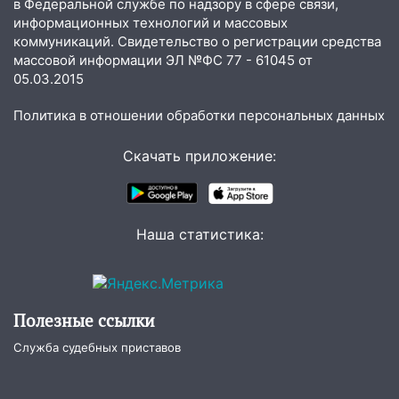
в Федеральной службе по надзору в сфере связи,
встреча
информационных технологий и массовых
коммуникаций. Свидетельство о регистрации средства
04:47
В Ульяновской области объявили
массовой информации ЭЛ №ФС 77 - 61045 от
ракетную опасность: звучат сирены
05.03.2015
07.08.2026
Политика в отношении обработки персональных данных
20:40
Ульяновские аграрии смогут
купить тракторы с отсрочкой платежа
Скачать приложение:
до декабря
19:34
В следственном управлении
состоялось торжественное
мероприятие, приуроченное к
Наша статистика:
празднованию Дня сотрудника органов
следствия Российской Федерации
19:30
Ульяновцев приглашают
Полезные ссылки
поддержать «Симбирскую чебурашку»
на фестивале «ФормАРТ»
Служба судебных приставов
18:11
Ульяновская область стала
пилотным регионом проекта