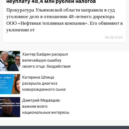
неуплату 48,4 млн рублей налогов
трамваи
Прокуратура Ульяновской области направила в суд
12:17
Ульяновск накрыл крупный град:
уголовное дело в отношении 48-летнего директора
после ливня город снова уходит под
ООО «Нефтяная топливная компания». Его обвиняют в
воду
уклонении от
08.08.2026
12:12
Прокуратура взяла на контроль
ДТП с шестилетним ребёнком на улице
Федерации
Хантер Байден раскрыл
величайшую ошибку
12:01
Пьяная женщина сбила
своего отца: бездействие
шестилетнего ребёнка на улице
против Трампа
Федерации: возбуждено уголовное дело
Катерина Шпица
раскрыла диагноз
11:16
В Ульяновске ищут 37-летнего
новорожденного сына:
мужчину, пропавшего ещё 19 июля
больше молчать нет
Дмитрий Медведев:
смысла
10:30
От мотофристайла до прогулки с
важнее всего
хаски: куда сходить в Ульяновской
национальные интересы
области 8–9 августа
России
10:11
Директора ульяновской