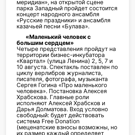
меридиан», на открытой сцене
парка Западный пройдет состоится
концерт народного ансамбля
«Русские праздники» и ансамбля
казачьей песни «Булава».
«Маленький человек с
большим сердцем»
Четыре представления пройдут на
территории бизнес-инкубатора
«Квартал» (улица Ленина) 2, 5, 7 и
10 августа. Спектакль поставлен по
циклу верлибров журналиста,
писателя, фотографа, музыканта
Сергея Гогина «Про маленького
человека». Постановка Алексея
Храбскова. Главные роли
исполняют Алексей Храбсков и
Дарья Долматова. Вход условно
свободный: будет действовать
система Free Donation
(меценатские взносы возможны, но
их размер каждый определяет