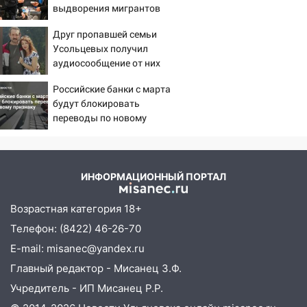
выдворения мигрантов
23:27
Прокуратура проверяет
капремонт школы в посёлке Налейка
Друг пропавшей семьи
Усольцевых получил
22:33
Прокуратура проверяет
аудиосообщение от них
спортивные объекты в Старой Майне
Российские банки с марта
21:01
Ульяновцев приглашают сдать
будут блокировать
кровь: День донора пройдёт 6 августа
переводы по новому
20:17
признаку
Ульяновская область девятую
неделю подряд удерживает самые
низкие цены на подсолнечное масло
ИНФОРМАЦИОННЫЙ ПОРТАЛ
19:33
Коровы-рекордсменки: в
Ульяновской области выросли надои
Возрастная категория 18+
молока
Телефон: (8422) 46-26-70
18:20
В Ульяновской области до конца
E-mail: misanec@yandex.ru
года благоустроят 20 родников
Главный редактор - Мисанец З.Ф.
17:27
В Ульяновской области 114 детей-
Учредитель - ИП Мисанец Р.Р.
сирот получили жильё с начала года