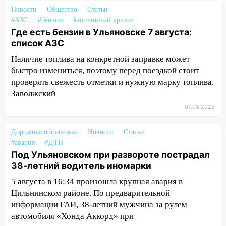
15:59
Ульяновец отдал более 14
Новости
Общество
Статьи
миллионов рублей за криминальное
#АЗС
#бензин
#топливный кризис
покровительство
Где есть бензин в Ульяновске 7 августа:
список АЗС
15:32
На «кольце» кроссовер сбил 18-
летнего мопедиста
Наличие топлива на конкретной заправке может
быстро измениться, поэтому перед поездкой стоит
15:00
В Ульяновске после тройного ДТП
проверять свежесть отметки и нужную марку топлива.
госпитализировали 25-летнего байкера
Заволжский
14:32
На Ульяновскую область
07.08.2026
надвигается жара
Дорожная обстановка
Новости
Статьи
14:08
Пешеход переходил по «зебре»:
#авария
#ДТП
подробности серьезной аварии на
Под Ульяновском при развороте пострадал
Фруктовой
38-летний водитель иномарки
13:30
В Димитровграде на улице
5 августа в 16:34 произошла крупная авария в
Трудовой горело здание
Цильнинском районе. По предварительной
информации ГАИ, 38-летний мужчина за рулем
13:00
Водитель без прав врезался в
автомобиля «Хонда Аккорд» при
припаркованный автомобиль