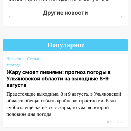
Ульяновской области
Другие новости
18:00
Мотофристайл, рок и силовой
экстрим: в Ульяновске пройдет
большой фестиваль «Наше время»
17:30
Где есть бензин в Ульяновске 5
Популярное
августа после рабочего дня: список АЗС
17:05
«Обыск» по видеосвязи: в
Новости
Статьи
Ульяновске задержали 19-летнюю
#погода
сообщницу мошенников
Жару смоет ливнями: прогноз погоды в
Ульяновской области на выходные 8-9
16:12
Едва не перерезал горло: в
августа
Вешкайме посиделки с судимым
знакомым закончились для женщины
Предстоящие выходные, 8 и 9 августа, в Ульяновской
больницей
области обещают быть крайне контрастными. Если
суббота ещё начнётся с жары, то уже во второй
16:06
18-летняя девушка без прав
половине дня погода
перевернулась на мопеде и попала в
07.08.2026
больницу