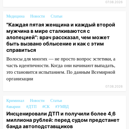
07.08.2026
12:37
Переезжал «зебру» на
велосипеде и попал под колеса
Медицина
Новости
Статьи
12:18
Вспыхнул изнутри: в
"Каждая пятая женщина и каждый второй
Железнодорожном районе горела дача
мужчина в мире сталкиваются с
алопецией": врач рассказал, чем может
11:33
В Засвияжье под колёса авто
быть вызвано облысение и как с этим
попал мужчина
справиться
11:17
В Радищевском районе сгорели
Волосы для многих — не просто вопрос эстетики, а
хозяйственные постройки
часть идентичности. Когда они начинают выпадать,
это становится испытанием. По данным Всемирной
11:00
В Канадее горел жилой дом
организации
10:18
Губернатор Ульяновской области:
07.08.2026
уничтожено четыре беспилотника в
регионе
Криминал
Новости
Статьи
10:00
#аварии
В Ульяновске дотла сгорел
#ДТП
#СК
#УМВД
Инсценировали ДТП и получили более 4,6
легковой автомобиль
миллиона рублей: перед судом предстанет
09:39
В Ульяновске будут судить десять
банда автоподставщиков