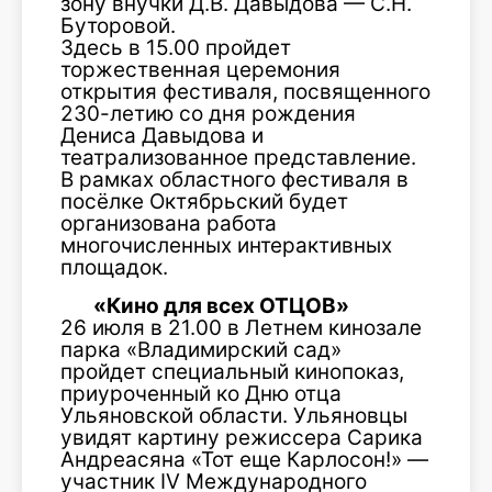
зону внучки Д.В. Давыдова — С.Н.
Буторовой.
Здесь в 15.00 пройдет
торжественная церемония
открытия фестиваля, посвященного
230-летию со дня рождения
Дениса Давыдова и
театрализованное представление.
В рамках областного фестиваля в
посёлке Октябрьский будет
организована работа
многочисленных интерактивных
площадок.
«Кино для всех ОТЦОВ»
26 июля в 21.00 в Летнем кинозале
парка «Владимирский сад»
пройдет специальный кинопоказ,
приуроченный ко Дню отца
Ульяновской области. Ульяновцы
увидят картину режиссера Сарика
Андреасяна «Тот еще Карлосон!» —
участник IV
Международного