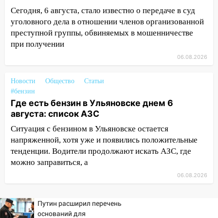
наркодилеров, снабжавших две области
Сегодня, 6 августа, стало известно о передаче в суд
09:25
Вынесли приговор дебоширам,
уголовного дела в отношении членов организованной
избившим мужчину в трамвае
преступной группы, обвиняемых в мошенничестве
при получении
08:27
Ульяновская полиция получила
06.08.2026
один из шести уникальных автомобилей
в России
Новости
Общество
Статьи
07:02
Жара отступит: какой будет
#бензин
погода в Ульяновске днем 5 августа
Где есть бензин в Ульяновске днем 6
августа: список АЗС
06:10
Двое мигрантов изнасиловали 13-
летнюю девочку в центре Ульяновска
Ситуация с бензином в Ульяновске остается
напряженной, хотя уже и появились положительные
06:00
Мертвеца выкопали, посадили в
тенденции. Водители продолжают искать АЗС, где
мешок и попытались утопить в Волге
можно заправиться, а
05:30
Астрологи назвали самый
06.08.2026
опасный день августа: что ждет каждый
знак 5 августа
Путин расширил перечень
04.08.2026
оснований для