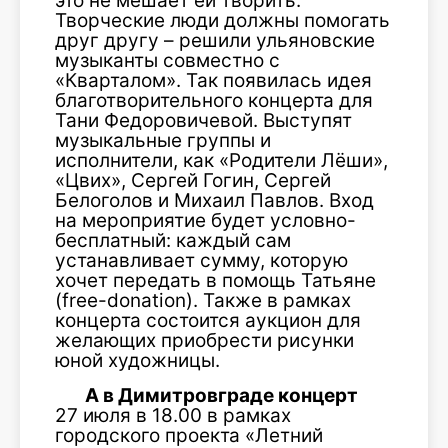
это не мешает ей творить.
Творческие люди должны помогать
друг другу – решили ульяновские
музыканты совместно с
«Кварталом». Так появилась идея
благотворительного концерта для
Тани Федоровичевой. Выступят
музыкальные группы и
исполнители, как «Родители Лёши»,
«Цвих», Сергей Гогин, Сергей
Белоголов и Михаил Павлов. Вход
на мероприятие будет условно-
бесплатный: каждый сам
устанавливает сумму, которую
хочет передать в помощь Татьяне
(free-donation). Также в рамках
концерта состоится аукцион для
желающих приобрести рисунки
юной художницы.
А в Димитровграде концерт
27 июля в 18.00 в рамках
городского проекта «Летний