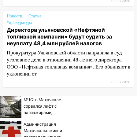
08.08.2026
13:08
Ураган ударил по Ульяновску:
сорванные крыши, поваленные деревья,
Новости
Статьи
затопленные улицы и остановившиеся
#прокуратура
трамваи
Директора ульяновской «Нефтяной
топливной компании» будут судить за
12:17
Ульяновск накрыл крупный град:
неуплату 48,4 млн рублей налогов
после ливня город снова уходит под
воду
Прокуратура Ульяновской области направила в суд
уголовное дело в отношении 48-летнего директора
12:12
Прокуратура взяла на контроль
ООО «Нефтяная топливная компания». Его обвиняют в
ДТП с шестилетним ребёнком на улице
уклонении от
Федерации
08.08.2026
12:01
Пьяная женщина сбила
шестилетнего ребёнка на улице
МЧС: в Махачкале
Федерации: возбуждено уголовное дело
сорвался лифт с
11:16
В Ульяновске ищут 37-летнего
пассажирами,
мужчину, пропавшего ещё 19 июля
пострадали четыре
Администрация
человека
10:30
От мотофристайла до прогулки с
Махачкалы: жизни
пострадавших при