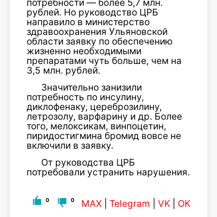
потребности — более 5,7 млн.
рублей. Но руководство ЦРБ
направило в министерство
здравоохранения Ульяновской
области заявку по обеспечению
жизненно необходимыми
препаратами чуть больше, чем на
3,5 млн. рублей.
Значительно занизили
потребность по инсулину,
диклофенаку, цереброзилину,
летрозолу, варфарину и др. Более
того, мелоксикам, винпоцетин,
пиридостигмина бромид вовсе не
включили в заявку.
От руководства ЦРБ
потребовали устранить нарушения.
0
0
MAX
|
Telegram
|
VK
|
OK