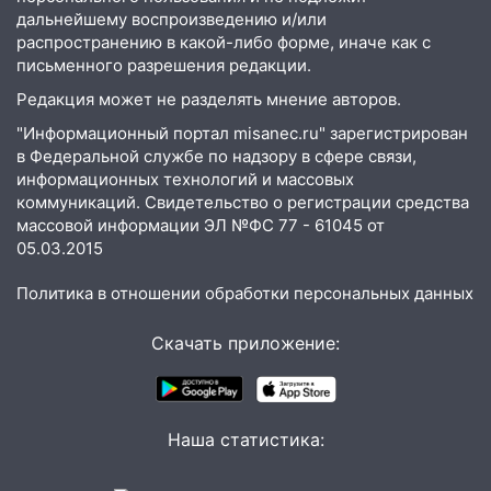
05:18
Судьба готовит сюрприз: гороскоп
дальнейшему воспроизведению и/или
на 8 августа — кому повезет с
распространению в какой-либо форме, иначе как с
письменного разрешения редакции.
деньгами, а кого ждет неожиданная
встреча
Редакция может не разделять мнение авторов.
04:47
В Ульяновской области объявили
"Информационный портал misanec.ru" зарегистрирован
ракетную опасность: звучат сирены
в Федеральной службе по надзору в сфере связи,
информационных технологий и массовых
07.08.2026
коммуникаций. Свидетельство о регистрации средства
20:40
Ульяновские аграрии смогут
массовой информации ЭЛ №ФС 77 - 61045 от
купить тракторы с отсрочкой платежа
05.03.2015
до декабря
Политика в отношении обработки персональных данных
19:34
В следственном управлении
состоялось торжественное
Скачать приложение:
мероприятие, приуроченное к
празднованию Дня сотрудника органов
следствия Российской Федерации
Наша статистика:
19:30
Ульяновцев приглашают
поддержать «Симбирскую чебурашку»