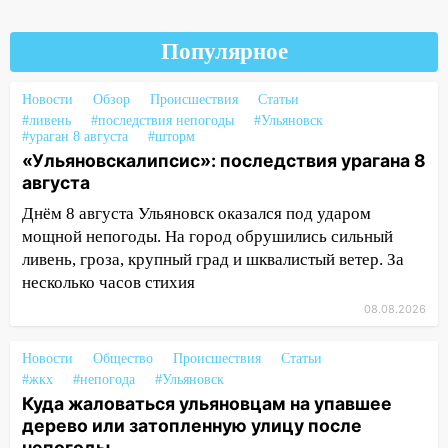
Ульяновской области подали более 10
тысяч заявлений
Популярное
15:04
Фоторепортаж с улиц Ульяновска
после шторма: поваленные деревья и
Новости
Обзор
Происшествия
Статьи
затопленные улицы
#ливень
#последствия непогоды
#Ульяновск
#ураган 8 августа
#шторм
14:28
Ураган вырвал остановку на улице
«Ульяновскалипсис»: последствия урагана 8
Деева в Заволжье
августа
14:26
Жители Ульяновска сами
Днём 8 августа Ульяновск оказался под ударом
пытаются расчистить ливнёвки, не
мощной непогоды. На город обрушились сильный
дождавшись коммунальщиков
ливень, гроза, крупный град и шквалистый ветер. За
14:16
Шторм продолжает ломать город:
несколько часов стихия
на улице Любови Шевцовой рухнул
08.08.2026
светофор
Новости
Общество
Происшествия
Статьи
14:14
Студента из Ульяновска обманули
#жкх
#непогода
#Ульяновск
мошенники под видом преподавателя
Куда жаловаться ульяновцам на упавшее
14:12
Куда жаловаться ульяновцам на
дерево или затопленную улицу после
упавшее дерево или затопленную улицу
непогоды