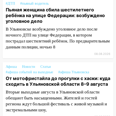
сошёл с рельсов
#ДТП
#пьяный водитель
Пьяная женщина сбила шестилетнего
13:22
Упавшие деревья перекрыли
ребёнка на улице Федерации: возбуждено
дороги в Ульяновске: фото
уголовное дело
13:17
Непогода в Ульяновске не
В Ульяновске возбуждено уголовное дело после
закончится сегодня: сильные ливни
ночного ДТП на улице Федерации, в котором
сохранятся 9 августа
пострадал шестилетний ребёнок. По предварительным
данным полиции, ночью 8
13:15
Трижды «брал в долг» без спроса:
житель Вешкаймского района похитил у
08.08.2026
знакомого 191 тысячу рублей
Афиша
Новости
Статьи
13:14
Ураган оторвал светофор на
#афиша событий на выходные
#афиша Ульяновска
проспекте Филатова в Ульяновске
От мотофристайла до прогулки с хаски: куда
сходить в Ульяновской области 8–9 августа
13:12
Дерево пробило крышу дома на
Новгородской в Ульяновске и рухнуло
Вторые выходные августа в Ульяновской области
на электрощит
обещают быть насыщенными. Жителей и гостей
региона ждут большой фестиваль с живой музыкой и
13:10
В Заволжском районе дерево
экстремальными шоу,
упало во дворе