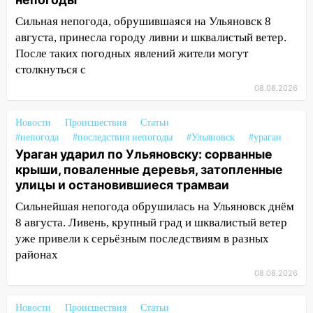
после непогоды
Сильная непогода, обрушившаяся на Ульяновск 8
августа, принесла городу ливни и шквалистый ветер.
13:59
В Новом городе ураганным
После таких погодных явлений жители могут
ветром сорвало опалубку со
строящегося дома
столкнуться с
08.08.2026
13:54
В мэрии Ульяновска рассказали,
как устраняют последствия мощного
Новости
Происшествия
Статьи
шторма
#непогода
#последствия непогоды
#Ульяновск
#ураган
13:49
Стихия продолжает крушить
Ураган ударил по Ульяновску: сорванные
Ульяновск: дерево рухнуло на дом на
крыши, поваленные деревья, затопленные
Орджоникидзе
улицы и остановившиеся трамваи
Сильнейшая непогода обрушилась на Ульяновск днём
13:47
На Нижней Террасе мощным
8 августа. Ливень, крупный град и шквалистый ветер
ветром вырвало дерево с корнем
уже привели к серьёзным последствиям в разных
13:46
Сильный ветер сорвал крышу с
районах
СТО на проспекте Созидателей
08.08.2026
13:35
Непогода продолжает бить по
транспорту: в Ульяновске трамвай
Новости
Происшествия
Статьи