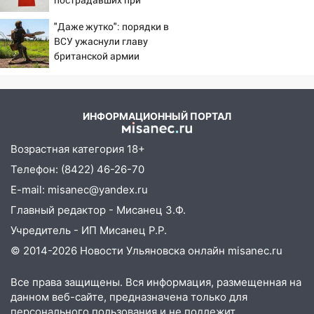
хаски: куда сходить в Ульяновской
падении лифта ничто не
области 8–9 августа
"Даже жутко": порядки в
угрожает
10:11
ВСУ ужаснули главу
Директора ульяновской
британской армии
«Нефтяной топливной компании» будут
судить за неуплату 48,4 млн рублей
налогов
09:28
Дети на дорогах: пострадали
ИНФОРМАЦИОННЫЙ ПОРТАЛ
велосипедисты, мотоциклисты и
пешеходы. Обзор крупных аварий в
Возрастная категория 18+
Ульяновской области
Телефон: (8422) 46-26-70
08:30
Поджог со свечой, 16 сгоревших
E-mail: misanec@yandex.ru
домов и выстрел за водку
Главный редактор - Мисанец З.Ф.
07:50
Какая погоды будет днем 8
Учредитель - ИП Мисанец Р.Р.
августа
© 2014-2026 Новости Ульяновска онлайн
misanec.ru
06:45
Императорский мост в
Все права защищены. Вся информация, размещенная на
Ульяновске останется закрытым до
данном веб-сайте, предназначена только для
утра 10 августа
персонального пользования и не подлежит