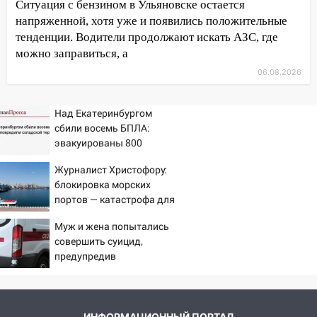
Ситуация с бензином в Ульяновске остается
будут судить за неуплату налогов на 48
напряженной, хотя уже и появились положительные
млн рублей
тенденции. Водители продолжают искать АЗС, где
08:22
Подросток на питбайке сбил
можно заправиться, а
велосипедистку: пострадали двое
06.08.2026
07:20
Жара возвращается: ожидается
знойный и сухой четверг
Над Екатеринбургом
сбили восемь БПЛА:
06:00
Под Ульяновском при развороте
эвакуированы 800
пострадал 38-летний водитель
сотрудников Wildberries
иномарки
Журналист Христофору:
блокировка морских
05:00
«Каждая пятая женщина и каждый
портов — катастрофа для
второй мужчина в мире сталкиваются с
Украины
алопецией»: врач рассказал, чем может
Муж и жена попытались
быть вызвано облысение и как с этим
совершить суицид,
справиться
предупредив
оперативные службы
03:30
Гороскоп на 7 августа: пятница
принесет прилив творческой энергии и
отличные шансы исправить старые
ИНФОРМАЦИОННЫЙ ПОРТАЛ