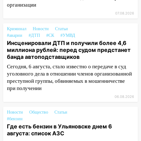
организации
11:16
В Ульяновске открыли памятную
доску декабристу Кондратию Рылееву
07.08.2026
10:40
В Ульяновске спасатели ночью
Криминал
Новости
Статьи
нашли потерявшегося в заброшенных
#аварии
#ДТП
#СК
#УМВД
садах 79-летнего мужчину
Инсценировали ДТП и получили более 4,6
миллиона рублей: перед судом предстанет
10:26
На нескольких улицах Ульяновска
банда автоподставщиков
временно отключили холодную воду
Сегодня, 6 августа, стало известно о передаче в суд
10:14
В Ульяновске двоих участников
уголовного дела в отношении членов организованной
коррупционной схемы при ЦГКБ
преступной группы, обвиняемых в мошенничестве
отправили в колонию на 7 и 8 лет
при получении
09:52
Ночью беспилотники сбили над
06.08.2026
соседними Татарстаном и Саратовской
областью
Новости
Общество
Статьи
#бензин
09:41
Диана Шурыгина уверовала в
Где есть бензин в Ульяновске днем 6
Бога в СИЗО
августа: список АЗС
09:35
В Ульяновске директора фирмы