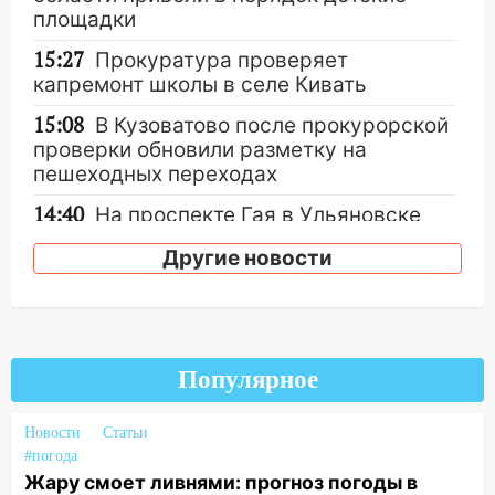
площадки
15:27
Прокуратура проверяет
капремонт школы в селе Кивать
15:08
В Кузоватово после прокурорской
проверки обновили разметку на
пешеходных переходах
14:40
На проспекте Гая в Ульяновске
запретили остановку автомобилей на
Другие новости
50-метровом участке
14:22
В Новом городе 8 августа пройдет
большой фестиваль «Наше время» с
мотофристайлом и концертом
«Мураками»
Популярное
14:04
Жару смоет ливнями: прогноз
Новости
Статьи
погоды в Ульяновской области на
#погода
выходные 8-9 августа
Жару смоет ливнями: прогноз погоды в