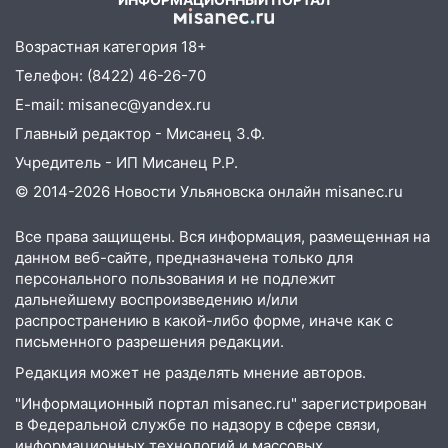
ошибки
06.08.2026
Возрастная категория 18+
23:20
Телефон: (8422) 46-26-70
Прогноз погоды на 7 августа в
Ульяновской области
E-mail: misanec@yandex.ru
Главный редактор - Мисанец З.Ф.
20:04
Ульяновцев приглашают на забег,
посвящённый Дню воздушного флота
Учредитель - ИП Мисанец Р.Р.
России
© 2014-2026 Новости Ульяновска онлайн
misanec.ru
19:12
В Ульяновской области
Все права защищены. Вся информация, размещенная на
руководителя частной компании
данном веб-сайте, предназначена только для
наказали за сокрытие прошлого своего
персонального пользования и не подлежит
сотрудник
дальнейшему воспроизведению и/или
18:02
В Ульяновск едут звезды
распространению в какой-либо форме, иначе как с
баскетбола!
письменного разрешения редакции.
Редакция может не разделять мнение авторов.
17:08
Ульяновский областной суд
оставил в силе приговор руководству
"Информационный портал misanec.ru" зарегистрирован
«УльяновскФармации» за махинации на
в Федеральной службе по надзору в сфере связи,
3,2 млн рублей
информационных технологий и массовых