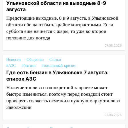
13:30
Ульяновской области на выходные 8-9
В Ульяновске транспортные
августа
полицейские проведут акцию «Час
пассажира»
Предстоящие выходные, 8 и 9 августа, в Ульяновской
области обещают быть крайне контрастными. Если
13:20
В Ульяновске за один день
суббота ещё начнётся с жары, то уже во второй
обокрали женщину на пляже и
половине дня погода
подростка в сквере
07.08.2026
13:01
В Димитровграде мужчина
выбросил из машины страйкбольную
Новости
Общество
Статьи
гранату: его задержали
#АЗС
#бензин
#топливный кризис
12:34
Где есть бензин в Ульяновске 7 августа:
На Ульяновскую область
список АЗС
надвигается сильнейшая непогода: град
и шквал до 27 м/с
Наличие топлива на конкретной заправке может
быстро измениться, поэтому перед поездкой стоит
12:31
Ульяновец хотел купить иномарку
проверять свежесть отметки и нужную марку топлива.
из Европы и потерял 760 тысяч рублей
Заволжский
12:20
В Чердаклинском районе
07.08.2026
столкнулись «Лада» и Chevrolet:
пострадал 14-летний подросток