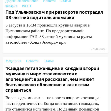
Дорожная обстановка
Новости
Статьи
12:00
Где есть бензин в Ульяновске 7
#авария
#ДТП
Под Ульяновском при развороте пострадал
августа: список АЗС
38-летний водитель иномарки
11:50
Заснул рядом с ребёнком и
5 августа в 16:34 произошла крупная авария в
случайно задушил его: суд вынес
Цильнинском районе. По предварительной
приговор
информации ГАИ, 38-летний мужчина за рулем
11:38
В Ленинском районе пожар
автомобиля «Хонда Аккорд» при
полностью уничтожил дачный дом и
07.08.2026
сарай
11:38
В Госдуме предложили отменить
Медицина
Новости
Статьи
ЕГЭ с 2027 года
"Каждая пятая женщина и каждый второй
мужчина в мире сталкиваются с
11:25
В Ульяновске ИИ будет выявлять
алопецией": врач рассказал, чем может
нарушителей на контейнерных
быть вызвано облысение и как с этим
площадках
справиться
11:20
Ульяновская шахматистка
Волосы для многих — не просто вопрос эстетики, а
Валерия Клейменова выиграла два
часть идентичности. Когда они начинают выпадать,
золота в составе сборной мира
это становится испытанием. По данным Всемирной