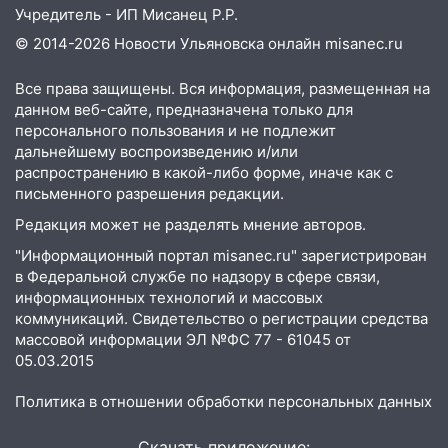
Учредитель - ИП Мисанец Р.Р.
14:32
На Ульяновскую область
надвигается жара
© 2014-2026 Новости Ульяновска онлайн
misanec.ru
14:08
Пешеход переходил по «зебре»:
Все права защищены. Вся информация, размещенная на
подробности серьезной аварии на
данном веб-сайте, предназначена только для
Фруктовой
персонального пользования и не подлежит
дальнейшему воспроизведению и/или
13:30
В Димитровграде на улице
распространению в какой-либо форме, иначе как с
Трудовой горело здание
письменного разрешения редакции.
13:00
Водитель без прав врезался в
Редакция может не разделять мнение авторов.
припаркованный автомобиль
"Информационный портал misanec.ru" зарегистрирован
в Федеральной службе по надзору в сфере связи,
12:37
Переезжал «зебру» на
информационных технологий и массовых
велосипеде и попал под колеса
коммуникаций. Свидетельство о регистрации средства
12:18
Вспыхнул изнутри: в
массовой информации ЭЛ №ФС 77 - 61045 от
Железнодорожном районе горела дача
05.03.2015
11:33
В Засвияжье под колёса авто
Политика в отношении обработки персональных данных
попал мужчина
Скачать приложение: