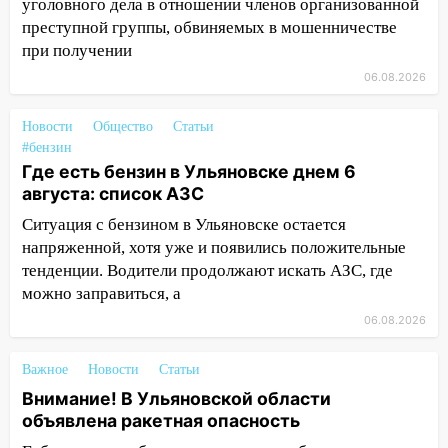
уголовного дела в отношении членов организованной
12:10
Ульяновский алиментщик накопил
преступной группы, обвиняемых в мошенничестве
120 тысяч долга
при получении
06.08.2026
11:49
Снят режим «Ракетная
опасность» на территории Ульяновской
Новости
Общество
Статьи
области
#бензин
11:30
Кабмин РФ разрешил до 1 июля
Где есть бензин в Ульяновске днем 6
2027 года импорт, выпуск и обращение
августа: список АЗС
бензина Евро 2, Евро 3, Евро 4
Ситуация с бензином в Ульяновске остается
11:12
напряженной, хотя уже и появились положительные
Соцсети: на Рябикова автомобиль
врезался в забор
тенденции. Водители продолжают искать АЗС, где
можно заправиться, а
10:27
Где есть бензин в Ульяновске
06.08.2026
днем 6 августа: список АЗС
10:16
Внимание! В Ульяновской области
Важное
Новости
Статьи
объявлена ракетная опасность
Внимание! В Ульяновской области
объявлена ракетная опасность
10:00
В Старомайнском районе утонул