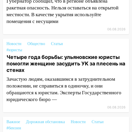
51-летний мужчина
Губернатор сообщил, что в регионе объявлена
ракетная опасность. Нельзя оставаться на открытой
09:50
В Ульяновске черный коршун
местности. В качестве укрытия используйте
застрял в тепловозе
помещения с несущими
09:44
Ульяновские спасатели помогли
06.08.2026
юному велосипедисту на улице
Чернышевского
Новости
Общество
Статьи
#юристы
08:21
В Заволжском районе украли два
Четыре года борьбы: ульяновские юристы
велосипеда
помогли женщине засудить УК за плесень на
07:18
В Ульяновск идет
стенах
тридцатиградусная жара: какая будет
Зачастую людям, оказавшимся в затруднительном
погода в четверг
положении, не справиться в одиночку, и они
обращаются к юристам. Эксперты Государственного
06:00
Четыре года борьбы: ульяновские
юридического бюро —
юристы помогли женщине засудить УК
за плесень на стенах
06.08.2026
05:00
Кому 6 августа звезды сулят
Важное
Дорожная обстановка
Новости
Статьи
прибыль, а кому — испытания на
#бензин
прочность