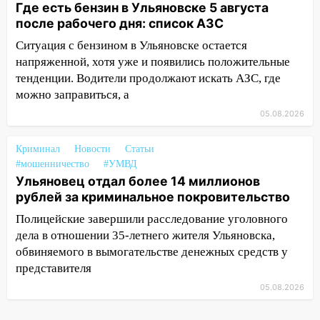
Где есть бензин в Ульяновске 5 августа
05.08.2026
после рабочего дня: список АЗС
22:58
Соцсети: на проспекте Тюленева
Ситуация с бензином в Ульяновске остается
ДТП с мотоциклистом
напряженной, хотя уже и появились положительные
тенденции. Водители продолжают искать АЗС, где
20:22
Мошенники обманули 92-летнюю
можно заправиться, а
жительницу Ульяновской области
05.08.2026
19:14
Житель Ульяновской области
подвез троих незнакомцев на трассе и
Криминал
Новости
Статьи
заработал уголовное дело
#мошенничество
#УМВД
18:14
Ульяновец отдал более 14 миллионов
Прогноз погоды на 6 августа в
рублей за криминальное покровительство
Ульяновской области
Полицейские завершили расследование уголовного
18:00
Мотофристайл, рок и силовой
дела в отношении 35-летнего жителя Ульяновска,
экстрим: в Ульяновске пройдет
обвиняемого в вымогательстве денежных средств у
большой фестиваль «Наше время»
представителя
17:30
Где есть бензин в Ульяновске 5
05.08.2026
августа после рабочего дня: список АЗС