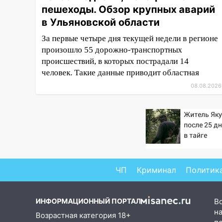
Ульяновской области
пешеходы. Обзор крупных аварий
08:30
Поджог со свечой, 16
в Ульяновской области
сгоревших домов и выстрел за
За первые четыре дня текущей недели в регионе
водку
произошло 55 дорожно-транспортных
07:50
Какая погоды будет днем
происшествий, в которых пострадали 14
8 августа
человек. Такие данные приводит областная
08.08.2026
06:45
Императорский мост в
Ульяновске останется
закрытым до утра 10 августа
Житель Як
после 25 д
05:18
Судьба готовит сюрприз:
в тайге
гороскоп на 8 августа — кому
повезет с деньгами, а кого
ждет неожиданная встреча
ЧП
Криминал
Политик
04:47
В Ульяновской области
объявили ракетную опасность:
ИНФОРМАЦИОННЫЙ ПОРТАЛ
звучат сирены
В
на
Возрастная категория 18+
07.08.2026