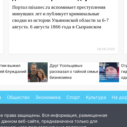
Портал misanec.ru вспоминает преступления
минувших лет и публикует криминальные
сводки из истории Ульяновской области за 6-7
августа. 6 августа 1866 года в Сызранском
08.08.2026
утии выжил
Друг Усольцевых
От
ней блужданий
рассказал о тайной семье
ги
бизнесмена
од
ма
рас
ны
а
Общество
Экономика
Спорт
Культура
На до
се права защищены. Вся информация, размещенная
 данном веб-сайте, предназначена только для