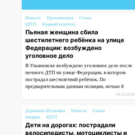
уголовное дело
11:16
В Ульяновске ищут 37-
Новости
Происшествия
Статьи
летнего мужчину, пропавшего
#ДТП
#пьяный водитель
ещё 19 июля
Пьяная женщина сбила
шестилетнего ребёнка на улице
10:30
От мотофристайла до
прогулки с хаски: куда сходить
Федерации: возбуждено
в Ульяновской области 8–9
уголовное дело
августа
В Ульяновске возбуждено уголовное дело после
10:11
Директора ульяновской
ночного ДТП на улице Федерации, в котором
«Нефтяной топливной
пострадал шестилетний ребёнок. По
компании» будут судить за
предварительным данным полиции, ночью 8
неуплату 48,4 млн рублей
08.08.2026
налогов
09:28
Дети на дорогах:
Дорожная обстановка
Новости
Статьи
пострадали велосипедисты,
#аварии
#ДТП
мотоциклисты и пешеходы.
Дети на дорогах: пострадали
Обзор крупных аварий в
велосипедисты, мотоциклисты и