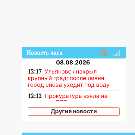
Новость часа
08.08.2026
12:17
Ульяновск накрыл
крупный град: после ливня
город снова уходит под воду
12:12
Прокуратура взяла на
контроль ДТП с шестилетним
ребёнком на улице Федерации
Другие новости
12:01
Пьяная женщина сбила
шестилетнего ребёнка на
улице Федерации: возбуждено