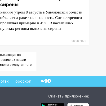
сирены
Ранним утром 8 августа в Ульяновской области
объявлена ракетная опасность. Сигнал тревоги
прозвучал примерно в 4:30. В населённых
пунктах региона включены сирены
08.08.2026
дыхающие на
дроциклах нашли
инокого испуганного
льчика на лодке: он
сказал, что его папа
рнул и пропал
рогах
Гороскоп
Скачать приложение: