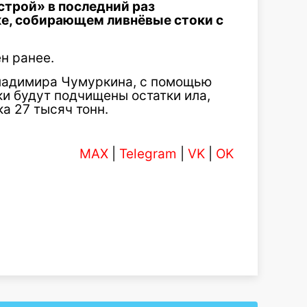
трой» в последний раз
ке, собирающем ливнёвые стоки с
н ранее.
ладимира Чумуркина, с помощью
и будут подчищены остатки ила,
а 27 тысяч тонн.
MAX
|
Telegram
|
VK
|
OK