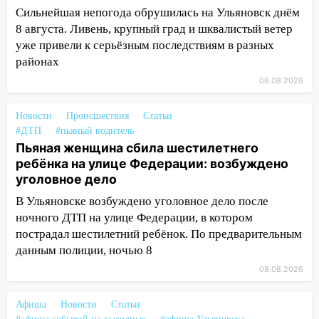
за абонементы закрывшегося фитнес-
Сильнейшая непогода обрушилась на Ульяновск днём
клуба «Рекорд-Fitness»
8 августа. Ливень, крупный град и шквалистый ветер
15:34
После вмешательства
уже привели к серьёзным последствиям в разных
прокуратуры в селах Ульяновской
районах
области привели в порядок детские
08.08.2026
площадки
15:27
Прокуратура проверяет
Новости
Происшествия
Статьи
капремонт школы в селе Кивать
#ДТП
#пьяный водитель
Пьяная женщина сбила шестилетнего
15:08
В Кузоватово после прокурорской
ребёнка на улице Федерации: возбуждено
проверки обновили разметку на
уголовное дело
пешеходных переходах
В Ульяновске возбуждено уголовное дело после
14:40
На проспекте Гая в Ульяновске
ночного ДТП на улице Федерации, в котором
запретили остановку автомобилей на
пострадал шестилетний ребёнок. По предварительным
50-метровом участке
данным полиции, ночью 8
14:22
08.08.2026
В Новом городе 8 августа пройдет
большой фестиваль «Наше время» с
мотофристайлом и концертом
Афиша
Новости
Статьи