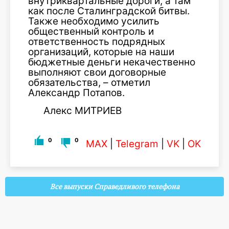
внутриквартальные дороги, а там
как после Сталинградской битвы.
Также необходимо уси­лить
общественный контроль и
ответственность подрядных
организаций, которые на наши
бюджетные деньги некаче­ственно
выполняют свои до­говорные
обязательства, – от­метил
Александр Потапов.
Алекс МИТРИЕВ
0
0
MAX
|
Telegram
|
VK
|
OK
Все выпуски Справедливого телефона