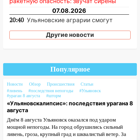
ракетную опасность: звучат сирены
07.08.2026
20:40
Ульяновские аграрии смогут
купить тракторы с отсрочкой платежа
до декабря
Другие новости
19:34
В следственном управлении
состоялось торжественное
мероприятие, приуроченное к
празднованию Дня сотрудника органов
Популярное
следствия Российской Федерации
19:30
Ульяновцев приглашают
Новости
Обзор
Происшествия
Статьи
поддержать «Симбирскую чебурашку»
#ливень
#последствия непогоды
#Ульяновск
#ураган 8 августа
#шторм
на фестивале «ФормАРТ»
«Ульяновскалипсис»: последствия урагана 8
18:11
Ульяновская область стала
августа
пилотным регионом проекта
Днём 8 августа Ульяновск оказался под ударом
«Культурное долголетие»
мощной непогоды. На город обрушились сильный
ливень, гроза, крупный град и шквалистый ветер. За
17:23
Прогноз погоды в Ульяновской