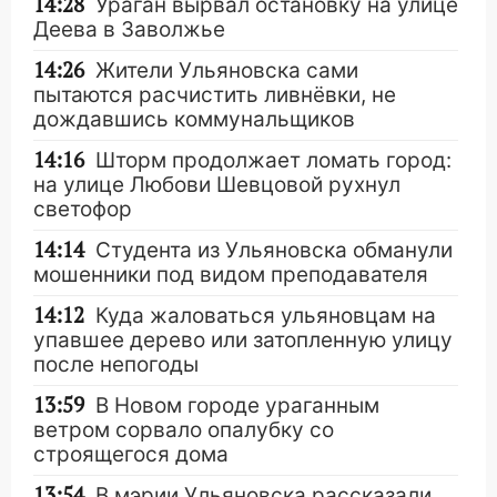
14:28
Ураган вырвал остановку на улице
Деева в Заволжье
14:26
Жители Ульяновска сами
пытаются расчистить ливнёвки, не
дождавшись коммунальщиков
14:16
Шторм продолжает ломать город:
на улице Любови Шевцовой рухнул
светофор
14:14
Студента из Ульяновска обманули
мошенники под видом преподавателя
14:12
Куда жаловаться ульяновцам на
упавшее дерево или затопленную улицу
после непогоды
13:59
В Новом городе ураганным
ветром сорвало опалубку со
строящегося дома
13:54
В мэрии Ульяновска рассказали,