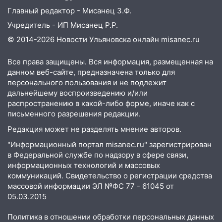
площадках
Главный редактор - Мисанец З.Ф.
11:20
Ульяновская шахматистка
Учредитель - ИП Мисанец Р.Р.
Валерия Клейменова выиграла два
© 2014-2026 Новости Ульяновска онлайн
misanec.ru
золота в составе сборной мира
Все права защищены. Вся информация, размещенная на
11:16
В Ульяновске открыли памятную
данном веб-сайте, предназначена только для
доску декабристу Кондратию Рылееву
персонального пользования и не подлежит
10:40
В Ульяновске спасатели ночью
дальнейшему воспроизведению и/или
распространению в какой-либо форме, иначе как с
нашли потерявшегося в заброшенных
письменного разрешения редакции.
садах 79-летнего мужчину
Редакция может не разделять мнение авторов.
10:26
На нескольких улицах Ульяновска
временно отключили холодную воду
"Информационный портал misanec.ru" зарегистрирован
в Федеральной службе по надзору в сфере связи,
10:14
В Ульяновске двоих участников
информационных технологий и массовых
коррупционной схемы при ЦГКБ
коммуникаций. Свидетельство о регистрации средства
отправили в колонию на 7 и 8 лет
массовой информации ЭЛ №ФС 77 - 61045 от
05.03.2015
09:52
Ночью беспилотники сбили над
соседними Татарстаном и Саратовской
Политика в отношении обработки персональных данных