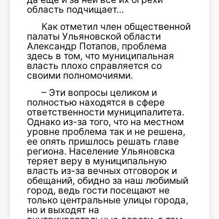
область подчищает…
Как отметил член обще­ственной
палаты Ульяновской области
Александр Потапов, проблема
здесь в том, что муниципальная
власть плохо справляется со
своими полно­мочиями.
– Эти вопросы целиком и
полностью находятся в сфере
ответственности муниципали­тета.
Однако из-за того, что на местном
уровне проблема так и не решена,
ее опять при­шлось решать главе
региона. Население Ульяновска
теряет веру в муниципальную
власть из-за вечных отговорок и
обе­щаний, обидно за наш люби­мый
город, ведь гости посе­щают не
только центральные улицы города,
но и выходят на