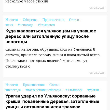
несколько часов стихия
области на 8 августа
08.08.2026
17:16
В реанимацию Ульяновской
областной больницы поступили шесть
Новости
Общество
Происшествия
Статьи
новых аппаратов ИВЛ
#жкх
#непогода
#Ульяновск
16:51
В Чердаклинском районе
Куда жаловаться ульяновцам на упавшее
ремонтируют дороги, ставят остановки
дерево или затопленную улицу после
и проводят новое освещение
непогоды
Сильная непогода, обрушившаяся на Ульяновск 8
16:35
В Ульяновске установили ещё
августа, принесла городу ливни и шквалистый ветер.
девять бункеров для крупногабаритного
После таких погодных явлений жители могут
мусора
столкнуться с
16:26
В Ульяновске бесплатно покажут
08.08.2026
матч «Волги» под открытым небом
16:12
В Ульяновском госуниверситете
Новости
Происшествия
Статьи
разработают отечественный прибор для
#непогода
#последствия непогоды
#Ульяновск
#ураган
цифровой ПЦР
Ураган ударил по Ульяновску: сорванные
крыши, поваленные деревья, затопленные
15:47
Ульяновцы могут вернуть деньги
улицы и остановившиеся трамваи