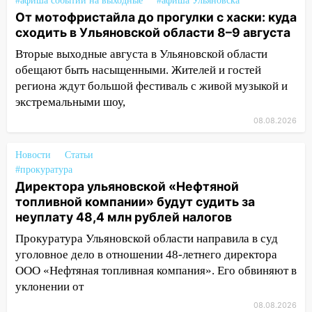
«Мураками»
#афиша событий на выходные
#афиша Ульяновска
От мотофристайла до прогулки с хаски: куда
14:04
Жару смоет ливнями: прогноз
сходить в Ульяновской области 8–9 августа
погоды в Ульяновской области на
Вторые выходные августа в Ульяновской области
выходные 8-9 августа
обещают быть насыщенными. Жителей и гостей
13:30
В Ульяновске транспортные
региона ждут большой фестиваль с живой музыкой и
полицейские проведут акцию «Час
экстремальными шоу,
пассажира»
08.08.2026
13:20
В Ульяновске за один день
обокрали женщину на пляже и
Новости
Статьи
подростка в сквере
#прокуратура
Директора ульяновской «Нефтяной
13:01
В Димитровграде мужчина
топливной компании» будут судить за
выбросил из машины страйкбольную
неуплату 48,4 млн рублей налогов
гранату: его задержали
Прокуратура Ульяновской области направила в суд
12:34
На Ульяновскую область
уголовное дело в отношении 48-летнего директора
надвигается сильнейшая непогода: град
ООО «Нефтяная топливная компания». Его обвиняют в
и шквал до 27 м/с
уклонении от
12:31
08.08.2026
Ульяновец хотел купить иномарку