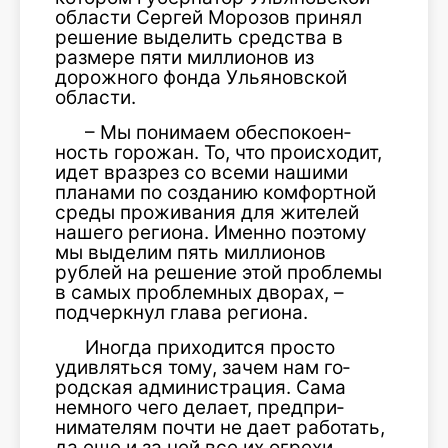
об­ласти Сергей Морозов принял
решение выделить средства в
размере пяти миллионов из
дорожного фонда Ульяновской
области.
– Мы понимаем обеспокоен­
ность горожан. То, что проис­ходит,
идет вразрез со всеми нашими
планами по созданию комфортной
среды проживания для жителей
нашего региона. Именно поэтому
мы выделим пять миллионов
рублей на реше­ние этой проблемы
в самых про­блемных дворах, –
подчеркнул глава региона.
Иногда приходится просто
удивляться тому, зачем нам го­
родская администрация. Сама
немного чего делает, предпри­
нимателям почти не дает ра­ботать,
да еще и за ней все их огрехи