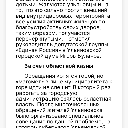
детьми. Жалуются ульяновцы и на
то, что это сильно портит внешний
вид внутридворовых территорий, а
все усилия актив­ных жильцов по
благоустройству своих дворов,
таким образом, получаются
перечеркнутыми, – отметил
руководитель депу­татской группы
«Единая Россия» в Ульяновской
городской думе Игорь Буланов.
За счет областной казны
Обращения копятся горой, но
«магомет» в лице муниципали­тета к
горе идти не спешит. В который раз
работать за город­скую
администрацию взялась областная
власть. После много­численных
обращений жителей Ульяновска
было организовано специальное
совещание по данной проблеме, на
котором губернатор Ульяновской