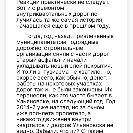
Реакции практически не следует.
Вот и с ремонтом
внутриквартальных дорог по­
лучилась та же самая история,
начавшаяся еще в прошлом году.
Тогда, год назад, привлечен­ные
муниципалитетом подряд­ные
дорожно-строительные
организации сняли с части дорог
старый асфальт и на­чали
укладывать новый слой покрытия.
И то ли энтузиазма не хватило, но,
скорее всего, как обычно, денег,
работы на некоторых участках
дорог так и не были закончены. Их
пере­несли, как это часто бывает в
Ульяновске, на следующий год. Год
2014-й уже настал, но за окном
уже пол-лета проле­тело, а
никакого движения вну­три
кварталов и дворов Улья­новска не
видно. Забыли, что ли? С таким