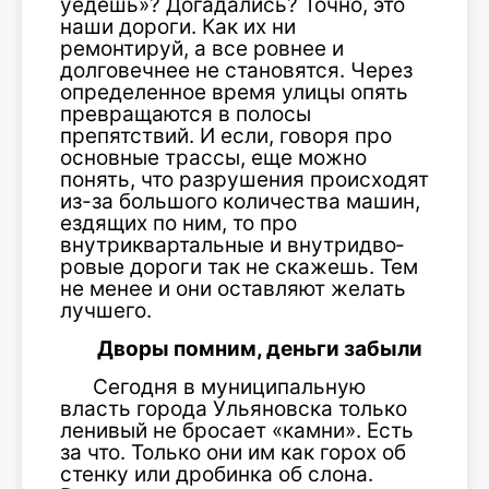
уедешь»? Догадались? Точно, это
наши до­роги. Как их ни
ремонтируй, а все ровнее и
долговечнее не стано­вятся. Через
определенное время улицы опять
превращаются в по­лосы
препятствий. И если, говоря про
основные трассы, еще можно
понять, что разрушения проис­ходят
из-за большого количества машин,
ездящих по ним, то про
внутриквартальные и внутридво­
ровые дороги так не скажешь. Тем
не менее и они оставляют желать
лучшего.
Дворы помним, деньги забыли
Сегодня в муниципальную
власть города Ульяновска толь­ко
ленивый не бросает «камни». Есть
за что. Только они им как горох об
стенку или дробинка об слона.