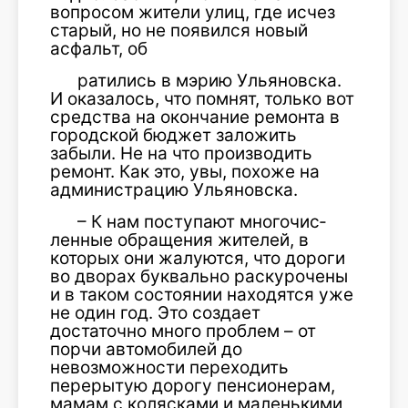
вопросом жители улиц, где исчез
старый, но не появился новый
асфальт, об­
ратились в мэрию Ульяновска.
И оказалось, что помнят, толь­ко вот
средства на окончание ремонта в
городской бюджет заложить
забыли. Не на что производить
ремонт. Как это, увы, похоже на
администрацию Ульяновска.
– К нам поступают многочис­
ленные обращения жителей, в
которых они жалуются, что до­роги
во дворах буквально рас­курочены
и в таком состоянии находятся уже
не один год. Это создает
достаточно много про­блем – от
порчи автомобилей до
невозможности переходить
перерытую дорогу пенсионерам,
мамам с колясками и маленьки­ми