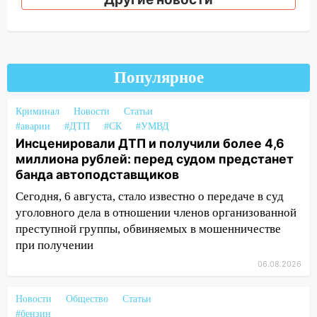
зернобобовых культур
15:51
Бросила кирпич в жену брата: в
Ульяновской области завели дело на
агрессивную женщину
Популярное
15:47
На улице Радищева сбили
курьера: крупная авария в Ульяновске
Криминал
Новости
Статьи
15:15
Проводил до квартиры и ограбил:
#аварии
#ДТП
#СК
#УМВД
новый кавалер женщины оказался
Инсценировали ДТП и получили более 4,6
рецидивистом
миллиона рублей: перед судом предстанет
банда автоподставщиков
14:26
В Ульяновске ограничат движение
Сегодня, 6 августа, стало известно о передаче в суд
по улице Ефремова
уголовного дела в отношении членов организованной
14:23
67% ульяновцев готовы
преступной группы, обвиняемых в мошенничестве
передумать увольняться, если им
при получении
повысят зарплату
06.08.2026
14:01
Инсценировали ДТП и получили
более 4,6 миллиона рублей: перед
Новости
Общество
Статьи
судом предстанет банда
#бензин