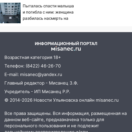
беспилотников
подвез троих незнакомцев на трассе и
Пыталась спасти малыша
заработал уголовное дело
и погибла с ним: женщина
разбилась насмерть на
18:14
Прогноз погоды на 6 августа в
глазах у детей 06/08/2026
Ульяновской области
– Новости
18:00
Мотофристайл, рок и силовой
ИНФОРМАЦИОННЫЙ ПОРТАЛ
экстрим: в Ульяновске пройдет
большой фестиваль «Наше время»
Возрастная категория 18+
17:30
Где есть бензин в Ульяновске 5
Телефон: (8422) 46-26-70
августа после рабочего дня: список АЗС
E-mail: misanec@yandex.ru
17:05
«Обыск» по видеосвязи: в
Главный редактор - Мисанец З.Ф.
Ульяновске задержали 19-летнюю
Учредитель - ИП Мисанец Р.Р.
сообщницу мошенников
© 2014-2026 Новости Ульяновска онлайн
misanec.ru
16:12
Едва не перерезал горло: в
Вешкайме посиделки с судимым
Все права защищены. Вся информация, размещенная на
знакомым закончились для женщины
данном веб-сайте, предназначена только для
больницей
персонального пользования и не подлежит
дальнейшему воспроизведению и/или