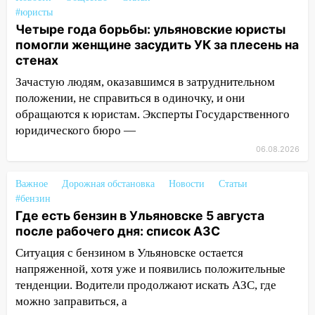
2027 года импорт, выпуск и обращение
#юристы
бензина Евро 2, Евро 3, Евро 4
Четыре года борьбы: ульяновские юристы
помогли женщине засудить УК за плесень на
11:12
Соцсети: на Рябикова автомобиль
стенах
врезался в забор
Зачастую людям, оказавшимся в затруднительном
10:27
Где есть бензин в Ульяновске
положении, не справиться в одиночку, и они
днем 6 августа: список АЗС
обращаются к юристам. Эксперты Государственного
юридического бюро —
10:16
Внимание! В Ульяновской области
объявлена ракетная опасность
06.08.2026
10:00
В Старомайнском районе утонул
Важное
Дорожная обстановка
Новости
Статьи
51-летний мужчина
#бензин
09:50
Где есть бензин в Ульяновске 5 августа
В Ульяновске черный коршун
после рабочего дня: список АЗС
застрял в тепловозе
Ситуация с бензином в Ульяновске остается
09:44
Ульяновские спасатели помогли
напряженной, хотя уже и появились положительные
юному велосипедисту на улице
тенденции. Водители продолжают искать АЗС, где
Чернышевского
можно заправиться, а
08:21
В Заволжском районе украли два