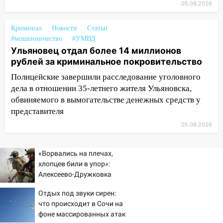
05.08.2026
велосипеда
07:18
В Ульяновск идет
Криминал
Новости
Статьи
тридцатиградусная жара: какая будет
#мошенничество
#УМВД
Ульяновец отдал более 14 миллионов
погода в четверг
рублей за криминальное покровительство
06:00
Четыре года борьбы: ульяновские
Полицейские завершили расследование уголовного
юристы помогли женщине засудить УК
дела в отношении 35-летнего жителя Ульяновска,
за плесень на стенах
обвиняемого в вымогательстве денежных средств у
05:00
Кому 6 августа звезды сулят
представителя
прибыль, а кому — испытания на
05.08.2026
прочность
05.08.2026
«Ворвались на плечах,
22:58
Соцсети: на проспекте Тюленева
хлопцев били в упор»:
ДТП с мотоциклистом
Алексеево-Дружковка
стала могильником для
20:22
Мошенники обманули 92-летнюю
Отдых под звуки сирен:
«птах Мадьяра»
жительницу Ульяновской области
что происходит в Сочи на
фоне массированных атак
19:14
Житель Ульяновской области