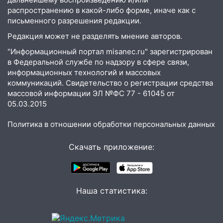
16:06
18-летняя девушка без прав
распространению в какой-либо форме, иначе как с
перевернулась на мопеде и попала в
письменного разрешения редакции.
больницу
Редакция может не разделять мнение авторов.
15:59
Ульяновец отдал более 14
"Информационный портал misanec.ru" зарегистрирован
миллионов рублей за криминальное
в Федеральной службе по надзору в сфере связи,
покровительство
информационных технологий и массовых
коммуникаций. Свидетельство о регистрации средства
15:32
На «кольце» кроссовер сбил 18-
массовой информации ЭЛ №ФС 77 - 61045 от
летнего мопедиста
05.03.2015
15:00
В Ульяновске после тройного ДТП
Политика в отношении обработки персональных данных
госпитализировали 25-летнего байкера
14:32
На Ульяновскую область
Скачать приложение:
надвигается жара
14:08
Пешеход переходил по «зебре»:
подробности серьезной аварии на
Наша статистика:
Фруктовой
13:30
В Димитровграде на улице