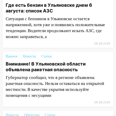
автоподставщиков
Где есть бензин в Ульяновске днем 6
августа: список АЗС
13:36
В Инзе произошел крупный пожар
Ситуация с бензином в Ульяновске остается
13:00
В суде защитили репутацию
напряженной, хотя уже и появились положительные
мужчины, которого необоснованно
тенденции. Водители продолжают искать АЗС, где
обвиняли в жестоком обращении с
можно заправиться, а
животными
06.08.2026
12:28
Миллион на «льготниках»: в
Ульяновской области перевозчик
Важное
Новости
Статьи
провернул хитрую схему с чужими
Внимание! В Ульяновской области
проездными
объявлена ракетная опасность
12:10
Ульяновский алиментщик накопил
Губернатор сообщил, что в регионе объявлена
120 тысяч долга
ракетная опасность. Нельзя оставаться на открытой
местности. В качестве укрытия используйте
11:49
Снят режим «Ракетная
помещения с несущими
опасность» на территории Ульяновской
06.08.2026
области
11:30
Кабмин РФ разрешил до 1 июля
Новости
Общество
Статьи