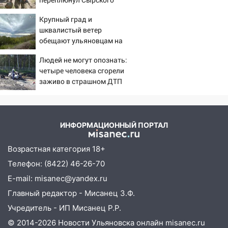
11:16
В Ульяновске открыли памятную
доску декабристу Кондратию Рылееву
Крупный град и
10:40
шквалистый ветер
В Ульяновске спасатели ночью
обещают ульяновцам на
нашли потерявшегося в заброшенных
выходные
садах 79-летнего мужчину
Людей не могут опознать:
10:26
четыре человека сгорели
На нескольких улицах Ульяновска
заживо в страшном ДТП
временно отключили холодную воду
на трассе 07/08/2026 –
10:14
В Ульяновске двоих участников
Новости
коррупционной схемы при ЦГКБ
отправили в колонию на 7 и 8 лет
ИНФОРМАЦИОННЫЙ ПОРТАЛ
09:52
Ночью беспилотники сбили над
Возрастная категория 18+
соседними Татарстаном и Саратовской
Телефон: (8422) 46-26-70
областью
E-mail: misanec@yandex.ru
09:41
Диана Шурыгина уверовала в
Главный редактор - Мисанец З.Ф.
Бога в СИЗО
Учредитель - ИП Мисанец Р.Р.
09:35
В Ульяновске директора фирмы
© 2014-2026 Новости Ульяновска онлайн
misanec.ru
будут судить за неуплату налогов на 48