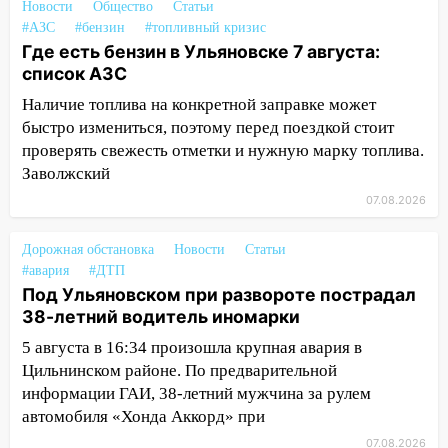
Новости
Общество
Статьи
#АЗС
#бензин
#топливный кризис
15:27
Прокуратура проверяет
Где есть бензин в Ульяновске 7 августа:
капремонт школы в селе Кивать
список АЗС
15:08
В Кузоватово после прокурорской
Наличие топлива на конкретной заправке может
проверки обновили разметку на
быстро измениться, поэтому перед поездкой стоит
пешеходных переходах
проверять свежесть отметки и нужную марку топлива.
14:40
На проспекте Гая в Ульяновске
Заволжский
запретили остановку автомобилей на
07.08.2026
50-метровом участке
Дорожная обстановка
Новости
Статьи
14:22
В Новом городе 8 августа пройдет
#авария
#ДТП
большой фестиваль «Наше время» с
Под Ульяновском при развороте пострадал
мотофристайлом и концертом
38-летний водитель иномарки
«Мураками»
5 августа в 16:34 произошла крупная авария в
14:04
Жару смоет ливнями: прогноз
Цильнинском районе. По предварительной
погоды в Ульяновской области на
информации ГАИ, 38-летний мужчина за рулем
выходные 8-9 августа
автомобиля «Хонда Аккорд» при
13:30
В Ульяновске транспортные
07.08.2026