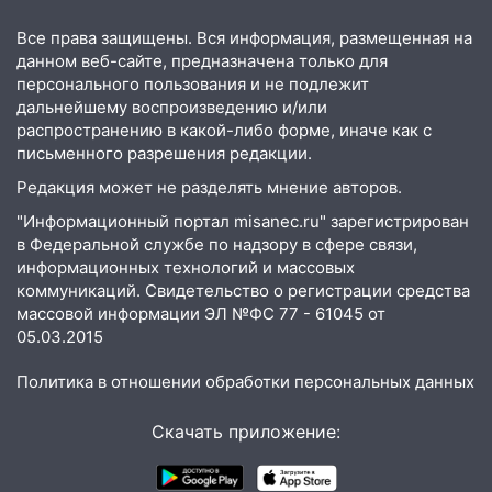
млн рублей
Все права защищены. Вся информация, размещенная на
08:22
Подросток на питбайке сбил
данном веб-сайте, предназначена только для
велосипедистку: пострадали двое
персонального пользования и не подлежит
дальнейшему воспроизведению и/или
07:20
Жара возвращается: ожидается
распространению в какой-либо форме, иначе как с
знойный и сухой четверг
письменного разрешения редакции.
06:00
Редакция может не разделять мнение авторов.
Под Ульяновском при развороте
пострадал 38-летний водитель
"Информационный портал misanec.ru" зарегистрирован
иномарки
в Федеральной службе по надзору в сфере связи,
информационных технологий и массовых
05:00
«Каждая пятая женщина и каждый
коммуникаций. Свидетельство о регистрации средства
второй мужчина в мире сталкиваются с
массовой информации ЭЛ №ФС 77 - 61045 от
алопецией»: врач рассказал, чем может
05.03.2015
быть вызвано облысение и как с этим
справиться
Политика в отношении обработки персональных данных
03:30
Гороскоп на 7 августа: пятница
Скачать приложение:
принесет прилив творческой энергии и
отличные шансы исправить старые
ошибки