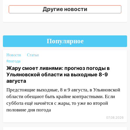
ремонтируют дороги, ставят остановки
Другие новости
и проводят новое освещение
16:35
В Ульяновске установили ещё
девять бункеров для крупногабаритного
мусора
Популярное
16:26
В Ульяновске бесплатно покажут
матч «Волги» под открытым небом
Новости
Статьи
#погода
16:12
В Ульяновском госуниверситете
Жару смоет ливнями: прогноз погоды в
разработают отечественный прибор для
Ульяновской области на выходные 8-9
цифровой ПЦР
августа
15:47
Ульяновцы могут вернуть деньги
Предстоящие выходные, 8 и 9 августа, в Ульяновской
за абонементы закрывшегося фитнес-
области обещают быть крайне контрастными. Если
клуба «Рекорд-Fitness»
суббота ещё начнётся с жары, то уже во второй
15:34
После вмешательства
половине дня погода
прокуратуры в селах Ульяновской
07.08.2026
области привели в порядок детские
площадки