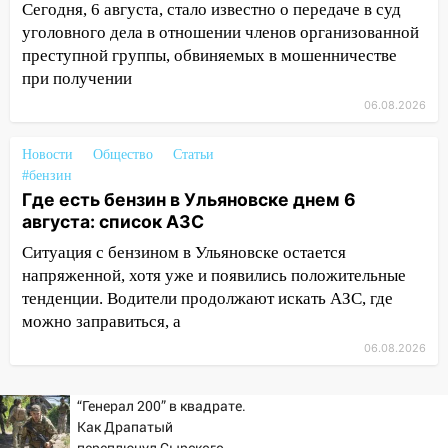
12:00
Где есть бензин в Ульяновске 7
Сегодня, 6 августа, стало известно о передаче в суд
августа: список АЗС
уголовного дела в отношении членов организованной
преступной группы, обвиняемых в мошенничестве
11:50
Заснул рядом с ребёнком и
при получении
случайно задушил его: суд вынес
06.08.2026
приговор
11:38
В Ленинском районе пожар
Новости
Общество
Статьи
полностью уничтожил дачный дом и
#бензин
сарай
Где есть бензин в Ульяновске днем 6
августа: список АЗС
11:38
В Госдуме предложили отменить
ЕГЭ с 2027 года
Ситуация с бензином в Ульяновске остается
напряженной, хотя уже и появились положительные
11:25
В Ульяновске ИИ будет выявлять
тенденции. Водители продолжают искать АЗС, где
нарушителей на контейнерных
можно заправиться, а
площадках
06.08.2026
11:20
Ульяновская шахматистка
Валерия Клейменова выиграла два
“Генерал 200” в квадрате.
золота в составе сборной мира
Как Драпатый
переплюнул Сырского