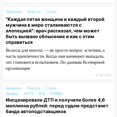
полицейские проведут акцию «Час
пассажира»
Медицина
Новости
Статьи
13:20
В Ульяновске за один день
"Каждая пятая женщина и каждый второй
обокрали женщину на пляже и
мужчина в мире сталкиваются с
подростка в сквере
алопецией": врач рассказал, чем может
быть вызвано облысение и как с этим
13:01
В Димитровграде мужчина
справиться
выбросил из машины страйкбольную
Волосы для многих — не просто вопрос эстетики, а
гранату: его задержали
часть идентичности. Когда они начинают выпадать,
12:34
На Ульяновскую область
это становится испытанием. По данным Всемирной
надвигается сильнейшая непогода: град
организации
и шквал до 27 м/с
07.08.2026
12:31
Ульяновец хотел купить иномарку
из Европы и потерял 760 тысяч рублей
Криминал
Новости
Статьи
#аварии
#ДТП
#СК
#УМВД
12:20
В Чердаклинском районе
Инсценировали ДТП и получили более 4,6
столкнулись «Лада» и Chevrolet:
миллиона рублей: перед судом предстанет
пострадал 14-летний подросток
банда автоподставщиков