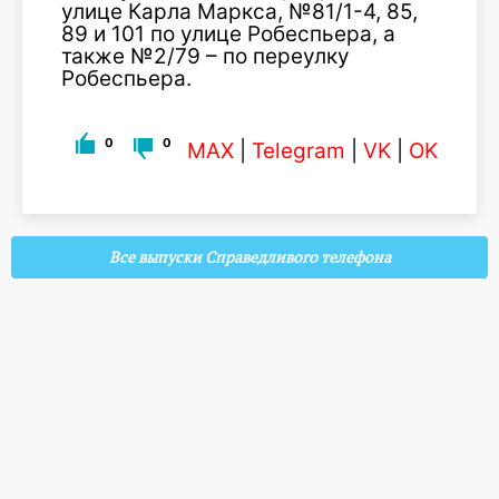
улице Карла Маркса, №81/1-4, 85,
89 и 101 по улице Робеспьера, а
также №2/79 – по переулку
Робеспьера.
0
0
MAX
|
Telegram
|
VK
|
OK
Все выпуски Справедливого телефона