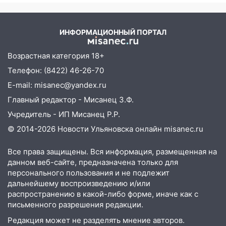
Вести.ru
05:50
Пять украденных лошадей и
смертельная драка
ИНФОРМАЦИОННЫЙ ПОРТАЛ
05:00
Боль, скованность и старение
Возрастная категория 18+
дисков: как повседневные привычки
незаметно разрушают наш позвоночник
Телефон: (8422) 46-26-70
E-mail: misanec@yandex.ru
03:00
День скрытых ловушек и
внезапных подарков судьбы: гороскоп
Главный редактор - Мисанец З.Ф.
на 10 августа
Учредитель - ИП Мисанец Р.Р.
09.08.2026
© 2014-2026 Новости Ульяновска онлайн
misanec.ru
21:58
В Ульяновске около «нового»
Все права защищены. Вся информация, размещенная на
моста утопили автомобиль «Вольво»
данном веб-сайте, предназначена только для
20:20
Итоги 9 августа в Ульяновской
персонального пользования и не подлежит
области: разгул стихии, поиски
дальнейшему воспроизведению и/или
человека на Волге и транспортный
распространению в какой-либо форме, иначе как с
коллапс
письменного разрешения редакции.
Редакция может не разделять мнение авторов.
19:43
Из-за ураганного ветра упали