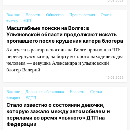
10.08.2026
12:53
Число погибших в Нижнекамске
выросло до 13 человек, среди них есть
Важное
Новости
Общество
Происшествия
Статьи
ребенок
#катер
#ЧП
Масштабные поиски на Волге: в
12:46
Масштабные поиски на Волге: в
Ульяновской области продолжают искать
Ульяновской области продолжают
пропавшего после крушения катера блогера
искать пропавшего после крушения
катера блогера
8 августа в разгар непогоды на Волге произошло ЧП:
перевернулся катер, на борту которого находились два
11:53
Стало известно о состоянии
человека — девушка Александра и ульяновский
девочки, которую зажало между
блогер Валерий
автомобилем и перилами во время
10.08.2026
«пьяного» ДТП на Федерации
11:29
Сергей Клопков назначен
Важное
Дорожная обстановка
Новости
Статьи
начальником управления
#авария
#ДТП
административно-технического
Стало известно о состоянии девочки,
контроля администрации Ульяновска
которую зажало между автомобилем и
перилами во время «пьяного» ДТП на
11:12
В Ульяновской области в огне
Федерации
погиб один человек