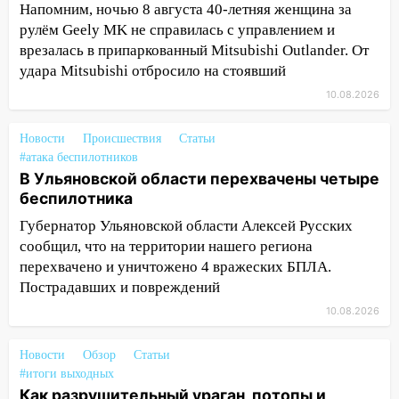
Напомним, ночью 8 августа 40-летняя женщина за
11:05
12 человек погибли и 39 получили
рулём Geely MK не справилась с управлением и
ранения после атаки беспилотников на
врезалась в припаркованный Mitsubishi Outlander. От
Нижнекамск
удара Mitsubishi отбросило на стоявший
10:51
В Ульяновской области
10.08.2026
перехвачены четыре беспилотника
Новости
Происшествия
Статьи
10:15
Соцсети: мотоциклист врезался в
#атака беспилотников
«Калину» в Новом городе
В Ульяновской области перехвачены четыре
беспилотника
10:11
Во время атаки беспилотников в
Нижнекамске погибли люди: в
Губернатор Ульяновской области Алексей Русских
республике объявили траур
сообщил, что на территории нашего региона
перехвачено и уничтожено 4 вражеских БПЛА.
10:06
За выходные выпало больше
Пострадавших и повреждений
месячной нормы осадков и упало 111
деревьев в Ульяновске
10.08.2026
10:00
В Кузоватово ураганный ветер
Новости
Обзор
Статьи
повредил кровли районного дома
#итоги выходных
культуры и школы
Как разрушительный ураган, потопы и