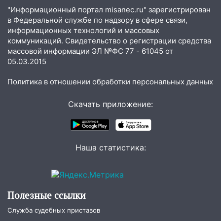
деревья в парке «Победы»
"Информационный портал misanec.ru" зарегистрирован
в Федеральной службе по надзору в сфере связи,
18:00
Пепелище на Балтийской: в
информационных технологий и массовых
Заволжье ульяновские спасатели
коммуникаций. Свидетельство о регистрации средства
ликвидировали крупный пожар
массовой информации ЭЛ №ФС 77 - 61045 от
05.03.2015
17:15
Прогноз погоды на 10 августа в
Ульяновской области
Политика в отношении обработки персональных данных
16:00
В Ульяновске во время шторма на
Скачать приложение:
Волге пропал известный блогер: нужна
помощь в поисках
15:28
Соцсети: на «Ауди» упало дерево
в Новом городе
Наша статистика:
15:12
В Ульяновске выгорела кухня в
многоэтажке
14:18
Гинеколог рассказала о том, с
Полезные ссылки
какими сложностями сталкиваются
Служба судебных приставов
молодые мамы