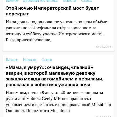
14:00
Этой ночью Императорский мост
Важное
Дорожная обстановка
Новости
Статьи
будет перекрыт
Этой ночью Императорский мост будет
перекрыт
13:49
Сотрудники СУ СК России по
Ульяновской области вручили ключи от
Из-за дождя подрядчики не успели в полном объёме
квартир сиротам и детям, оставшихся
уложить новый асфальт на отфрезерованном за
без попечения родителей
пятницу и субботу участке Императорского моста.
Было принято решение,
13:36
«Мама, я умру?»: очевидец
10.08.2026
«пьяной» аварии, в которой маленькую
девочку зажало между автомобилем и
перилами, рассказал о событиях
Важное
Новости
Статьи
ужасной ночи
«Мама, я умру?»: очевидец «пьяной»
аварии, в которой маленькую девочку
13:05
17-летний парень находился за
зажало между автомобилем и перилами,
рулем мотоцикла во время ДТП в Новом
рассказал о событиях ужасной ночи
городе: в ГАИ прокомментировали
сегодняшнюю аварию
Напомним, ночью 8 августа 40-летняя женщина за
рулем автомобиля Geely MK не справилась с
12:59
Губернатор Ульяновской области
управлением и врезалась в припаркованный Mitsubishi
выразил соболезнования в связи с
Outlander. После этого Mitsubishi
трагедией в Нижнекамске