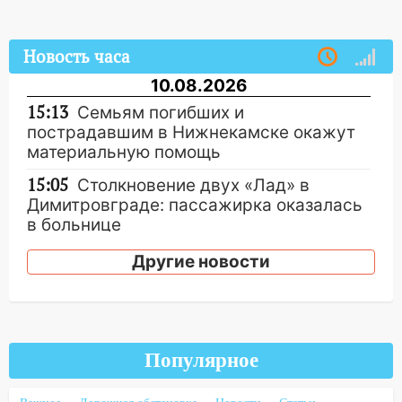
Новость часа
10.08.2026
15:13
Семьям погибших и
пострадавшим в Нижнекамске окажут
материальную помощь
15:05
Столкновение двух «Лад» в
Димитровграде: пассажирка оказалась
в больнице
14:23
В Вешкаймском районе
Другие новости
перевернулся самодельный байк
14:21
Волонтеры «ЛизаАлерт»
выложили ориентировку на пропавшего
8 августа в шторм ульяновского
Популярное
блогера