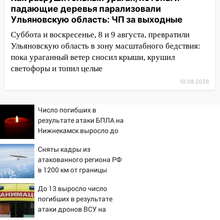
падающие деревья парализовали
09:20
Момент падения дерева на
Ульяновскую область: ЧП за выходные
машину в Ульяновске попал на видео
Суббота и воскресенье, 8 и 9 августа, превратили
09:16
Утро ульяновских водителей
Ульяновскую область в зону масштабного бедствия:
началось с «глухой» пробки на старом
пока ураганный ветер сносил крыши, крушил
мосту
светофоры и топил целые
09:10
Соцсети: на Московском шоссе в
10.08.2026
Ульяновске произошла авария
08:02
В Ульяновске во время
Число погибших в
диспансеризации у 26-летнего парня
результате атаки БПЛА на
выявили онкологию
Нижнекамск выросло до
13
07:00
Прохладная ночь и ветреный
Сняты кадры из
день: прогноз погоды в Ульяновске 10
атакованного региона РФ
августа
в 1200 км от границы
06:00
Как разрушительный ураган,
До 13 выросло число
потопы и падающие деревья
погибших в результате
парализовали Ульяновскую область: ЧП
атаки дронов ВСУ на
за выходные
Нижнекамск - Новости на